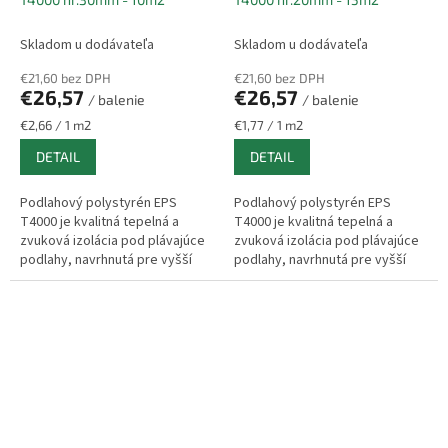
Skladom u dodávateľa
Skladom u dodávateľa
€21,60 bez DPH
€21,60 bez DPH
€26,57
€26,57
/ balenie
/ balenie
Jednotková
Jednotková
€2,66 / 1 m2
€1,77 / 1 m2
cena:
cena:
DETAIL
DETAIL
Podlahový polystyrén EPS
Podlahový polystyrén EPS
T4000 je kvalitná tepelná a
T4000 je kvalitná tepelná a
zvuková izolácia pod plávajúce
zvuková izolácia pod plávajúce
podlahy, navrhnutá pre vyšší
podlahy, navrhnutá pre vyšší
komfort bývania. Pomáha
komfort bývania. Pomáha
efektívne tlmiť kročajový hluk a
efektívne tlmiť kročajový hluk a
zároveň...
zároveň...