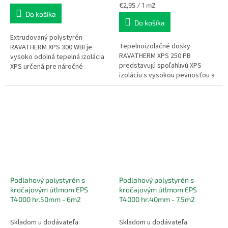
z
cena:
Jednotková
€2,95 / 1 m2
cena:
Do košíka
5
Do košíka
hviezdičiek.
Extrudovaný polystyrén
Tepelnoizolačné dosky
RAVATHERM XPS 300 WBI je
RAVATHERM XPS 250 PB
vysoko odolná tepelná izolácia
predstavujú spoľahlivú XPS
XPS určená pre náročné
izoláciu s vysokou pevnosťou a
stavebné aplikácie so
minimálnou nasiakavosťou. Sú
zvýšeným zaťažením a
ideálne na izoláciu základov,
vlhkosťou. Vďaka uzavretej...
soklov, podláh,...
Podlahový polystyrén s
Podlahový polystyrén s
kročajovým útlmom EPS
kročajovým útlmom EPS
T4000 hr.50mm - 6m2
T4000 hr.40mm - 7,5m2
Skladom u dodávateľa
Skladom u dodávateľa