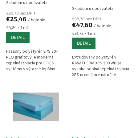
Skladom u dodávateľa
t
Skladom u dodávateľa
o
€20,70 bez DPH
v
€25,46
€38,70 bez DPH
/ balenie
€47,60
/ balenie
Jednotková
€4,24 / 1 m2
cena:
Jednotková
€31,73 / 1 m2
DETAIL
cena:
DETAIL
Fasádny polystyrén EPS 70F
NEO grafitový je moderná
Extrudovaný polystyrén
tepelná izolácia pre ETICS
RAVATHERM XPS 300 WBI je
systémy s výrazne lepšími
vysoko odolná tepelná izolácia
izolačnými vlastnosťami než
XPS určená pre náročné
bežný biely EPS. Vďaka obsahu
stavebné aplikácie so
grafitových...
zvýšeným zaťažením a
vlhkosťou. Vďaka uzavretej...