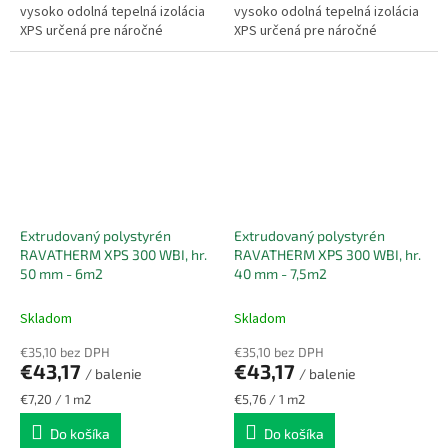
vysoko odolná tepelná izolácia
vysoko odolná tepelná izolácia
XPS určená pre náročné
XPS určená pre náročné
stavebné aplikácie so
stavebné aplikácie so
zvýšeným zaťažením a
zvýšeným zaťažením a
vlhkosťou. Vďaka uzavretej...
vlhkosťou. Vďaka uzavretej...
Extrudovaný polystyrén
Extrudovaný polystyrén
RAVATHERM XPS 300 WBI, hr.
RAVATHERM XPS 300 WBI, hr.
50 mm - 6m2
40 mm - 7,5m2
Skladom
Skladom
€35,10 bez DPH
€35,10 bez DPH
€43,17
€43,17
/ balenie
/ balenie
Jednotková
Jednotková
€7,20 / 1 m2
€5,76 / 1 m2
cena:
cena:
Do košíka
Do košíka