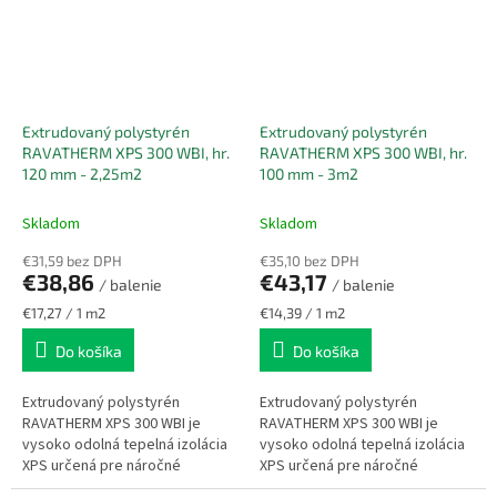
Extrudovaný polystyrén
Extrudovaný polystyrén
RAVATHERM XPS 300 WBI, hr.
RAVATHERM XPS 300 WBI, hr.
120 mm - 2,25m2
100 mm - 3m2
Skladom
Skladom
€31,59 bez DPH
€35,10 bez DPH
€38,86
€43,17
/ balenie
/ balenie
Jednotková
Jednotková
€17,27 / 1 m2
€14,39 / 1 m2
cena:
cena:
Do košíka
Do košíka
Extrudovaný polystyrén
Extrudovaný polystyrén
RAVATHERM XPS 300 WBI je
RAVATHERM XPS 300 WBI je
vysoko odolná tepelná izolácia
vysoko odolná tepelná izolácia
XPS určená pre náročné
XPS určená pre náročné
stavebné aplikácie so
stavebné aplikácie so