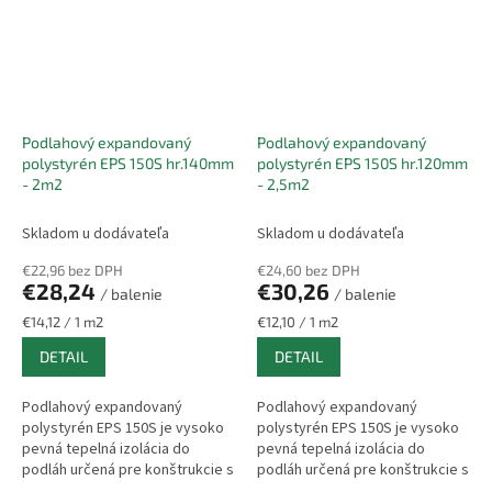
Podlahový expandovaný
Podlahový expandovaný
polystyrén EPS 150S hr.140mm
polystyrén EPS 150S hr.120mm
- 2m2
- 2,5m2
Skladom u dodávateľa
Skladom u dodávateľa
€22,96 bez DPH
€24,60 bez DPH
€28,24
€30,26
/ balenie
/ balenie
Jednotková
Jednotková
€14,12 / 1 m2
€12,10 / 1 m2
cena:
cena:
DETAIL
DETAIL
Podlahový expandovaný
Podlahový expandovaný
polystyrén EPS 150S je vysoko
polystyrén EPS 150S je vysoko
pevná tepelná izolácia do
pevná tepelná izolácia do
podláh určená pre konštrukcie s
podláh určená pre konštrukcie s
vyšším zaťažením. Vyniká
vyšším zaťažením. Vyniká