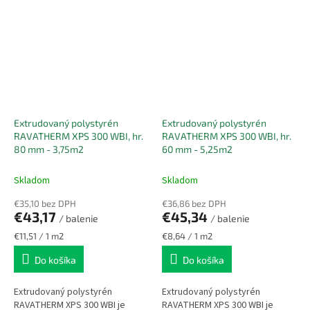
zvýšeným zaťažením a
zvýšeným zaťažením a
vlhkosťou. Vďaka uzavretej...
vlhkosťou. Vďaka uzavretej...
Extrudovaný polystyrén
Extrudovaný polystyrén
RAVATHERM XPS 300 WBI, hr.
RAVATHERM XPS 300 WBI, hr.
80 mm - 3,75m2
60 mm - 5,25m2
Skladom
Skladom
€35,10 bez DPH
€36,86 bez DPH
€43,17
€45,34
/ balenie
/ balenie
Jednotková
Jednotková
€11,51 / 1 m2
€8,64 / 1 m2
cena:
cena:
Do košíka
Do košíka
Extrudovaný polystyrén
Extrudovaný polystyrén
RAVATHERM XPS 300 WBI je
RAVATHERM XPS 300 WBI je