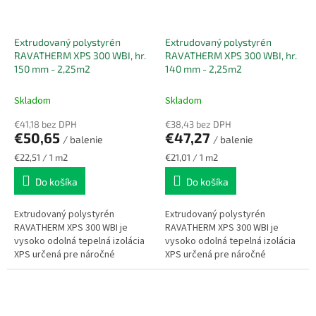
Extrudovaný polystyrén
Extrudovaný polystyrén
RAVATHERM XPS 300 WBI, hr.
RAVATHERM XPS 300 WBI, hr.
150 mm - 2,25m2
140 mm - 2,25m2
Skladom
Skladom
€41,18 bez DPH
€38,43 bez DPH
€50,65
€47,27
/ balenie
/ balenie
Jednotková
Jednotková
€22,51 / 1 m2
€21,01 / 1 m2
cena:
cena:
Do košíka
Do košíka
Extrudovaný polystyrén
Extrudovaný polystyrén
RAVATHERM XPS 300 WBI je
RAVATHERM XPS 300 WBI je
vysoko odolná tepelná izolácia
vysoko odolná tepelná izolácia
XPS určená pre náročné
XPS určená pre náročné
stavebné aplikácie so
stavebné aplikácie so
zvýšeným zaťažením a
zvýšeným zaťažením a
vlhkosťou. Vďaka uzavretej...
vlhkosťou. Vďaka uzavretej...