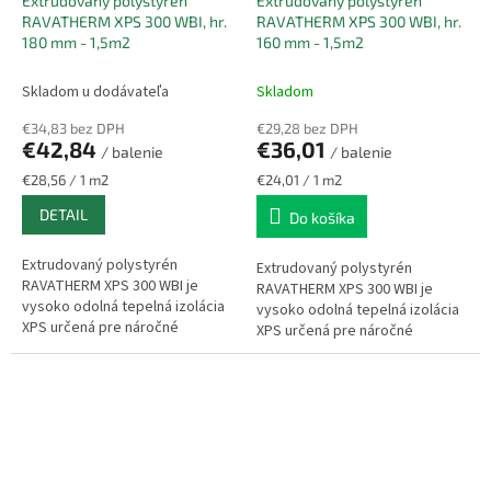
Extrudovaný polystyrén
Extrudovaný polystyrén
RAVATHERM XPS 300 WBI, hr.
RAVATHERM XPS 300 WBI, hr.
180 mm - 1,5m2
160 mm - 1,5m2
Skladom u dodávateľa
Skladom
€34,83 bez DPH
€29,28 bez DPH
€42,84
€36,01
/ balenie
/ balenie
Jednotková
Jednotková
€28,56 / 1 m2
€24,01 / 1 m2
cena:
cena:
DETAIL
Do košíka
Extrudovaný polystyrén
Extrudovaný polystyrén
RAVATHERM XPS 300 WBI je
RAVATHERM XPS 300 WBI je
vysoko odolná tepelná izolácia
vysoko odolná tepelná izolácia
XPS určená pre náročné
XPS určená pre náročné
stavebné aplikácie so
stavebné aplikácie so
zvýšeným zaťažením a
zvýšeným zaťažením a
vlhkosťou. Vďaka uzavretej...
vlhkosťou. Vďaka uzavretej...