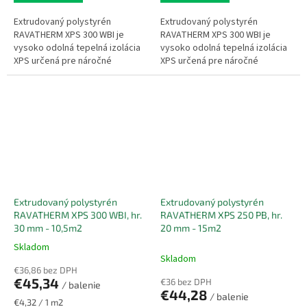
Extrudovaný polystyrén
Extrudovaný polystyrén
RAVATHERM XPS 300 WBI je
RAVATHERM XPS 300 WBI je
vysoko odolná tepelná izolácia
vysoko odolná tepelná izolácia
XPS určená pre náročné
XPS určená pre náročné
stavebné aplikácie so
stavebné aplikácie so
zvýšeným zaťažením a
zvýšeným zaťažením a
vlhkosťou. Vďaka uzavretej...
vlhkosťou. Vďaka uzavretej...
Extrudovaný polystyrén
Extrudovaný polystyrén
RAVATHERM XPS 300 WBI, hr.
RAVATHERM XPS 250 PB, hr.
30 mm - 10,5m2
20 mm - 15m2
Skladom
Priemerné
Skladom
hodnotenie
€36,86 bez DPH
produktu
€45,34
€36 bez DPH
/ balenie
je
€44,28
/ balenie
5,0
Jednotková
€4,32 / 1 m2