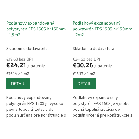
Podlahový expandovaný
Podlahový expandovaný
polystyrén EPS 150S hr.160mm
polystyrén EPS 150S hr.150mm
- 1,5m2
- 2m2
Skladom u dodávateľa
Skladom u dodávateľa
€19,68 bez DPH
€24,60 bez DPH
€24,21
€30,26
/ balenie
/ balenie
Jednotková
Jednotková
€16,14 / 1 m2
€15,13 / 1 m2
cena:
cena:
DETAIL
DETAIL
Podlahový expandovaný
Podlahový expandovaný
polystyrén EPS 150S je vysoko
polystyrén EPS 150S je vysoko
pevná tepelná izolácia do
pevná tepelná izolácia do
podláh určená pre konštrukcie s
podláh určená pre konštrukcie s
vyšším zaťažením. Vyniká
vyšším zaťažením. Vyniká
nadštandardnou pevnosťou v
nadštandardnou pevnosťou v
tlaku,...
tlaku,...