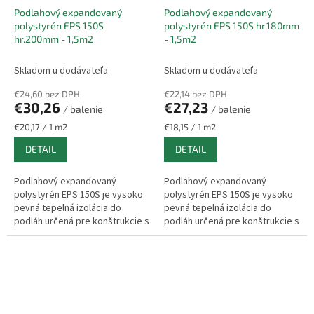
Podlahový expandovaný
Podlahový expandovaný
polystyrén EPS 150S
polystyrén EPS 150S hr.180mm
hr.200mm - 1,5m2
- 1,5m2
Skladom u dodávateľa
Skladom u dodávateľa
€24,60 bez DPH
€22,14 bez DPH
€30,26
€27,23
/ balenie
/ balenie
Jednotková
Jednotková
€20,17 / 1 m2
€18,15 / 1 m2
cena:
cena:
DETAIL
DETAIL
Podlahový expandovaný
Podlahový expandovaný
polystyrén EPS 150S je vysoko
polystyrén EPS 150S je vysoko
pevná tepelná izolácia do
pevná tepelná izolácia do
podláh určená pre konštrukcie s
podláh určená pre konštrukcie s
vyšším zaťažením. Vyniká
vyšším zaťažením. Vyniká
nadštandardnou pevnosťou v
nadštandardnou pevnosťou v
tlaku,...
tlaku,...