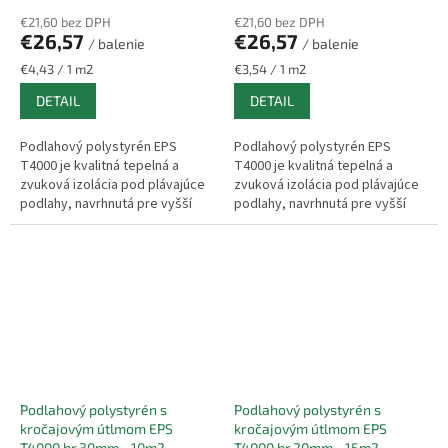
€21,60 bez DPH
€21,60 bez DPH
€26,57
€26,57
/ balenie
/ balenie
Jednotková
Jednotková
€4,43 / 1 m2
€3,54 / 1 m2
cena:
cena:
DETAIL
DETAIL
Podlahový polystyrén EPS
Podlahový polystyrén EPS
T4000 je kvalitná tepelná a
T4000 je kvalitná tepelná a
zvuková izolácia pod plávajúce
zvuková izolácia pod plávajúce
podlahy, navrhnutá pre vyšší
podlahy, navrhnutá pre vyšší
komfort bývania. Pomáha
komfort bývania. Pomáha
efektívne tlmiť kročajový hluk a
efektívne tlmiť kročajový hluk a
zároveň...
zároveň...
Podlahový polystyrén s
Podlahový polystyrén s
kročajovým útlmom EPS
kročajovým útlmom EPS
T4000 hr.30mm - 10m2
T4000 hr.20mm - 15m2