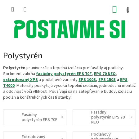
Prejsť
NÁKUP
na
obsah
KOŠÍK
Polystyrén
Polystyrén
je univerzálna tepelná izolácia pre fasády aj podlahy.
Sortiment zahŕňa
fasádny polystyrén EPS 70F
,
EPS 70 NEO
,
extrudovaný XPS
a podlahové varianty
EPS 100S
,
EPS 150S
a
EPS
T4000
. Materiály poskytujú vysokú tepelnú izoláciu, jednoduchú montáž
a odolnosť voči vlhkosti. Používajú sa na zatepľovanie budov, izoláciu
podláh a konštrukčných častí stavby.
Fasádny
Fasádny
polystyrén EPS 70
polystyrén EPS 70F
NEO
Podlahový
Extrudovaný