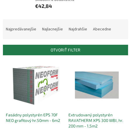
€42,84
R
a
Najpredávanejšie
Najlacnejšie
Najdrahšie
Abecedne
d
e
n
OTVORIŤ FILTER
i
e
V
p
ý
r
p
o
i
d
s
u
p
k
r
t
o
o
d
Fasádny polystyrén EPS 70F
Extrudovaný polystyrén
v
NEO grafitový hr.50mm - 6m2
RAVATHERM XPS 300 WBI, hr.
u
200 mm - 1,5m2
k