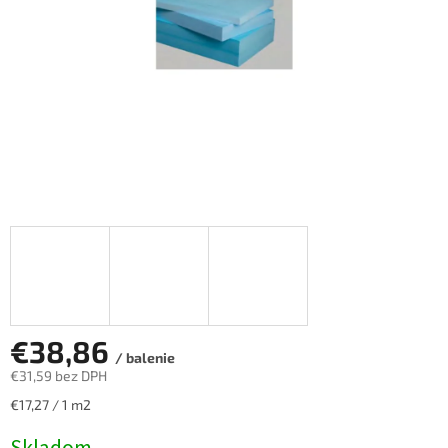
€38,86
/ balenie
€31,59 bez DPH
Jednotková
€17,27 / 1 m2
cena: