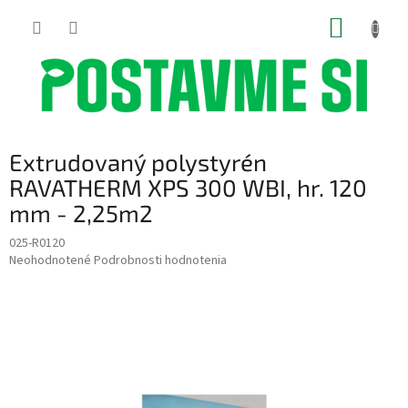
Prejsť
NÁKUP
na
obsah
KOŠÍK
Extrudovaný polystyrén
RAVATHERM XPS 300 WBI, hr. 120
mm - 2,25m2
025-R0120
Priemerné
Neohodnotené
Podrobnosti hodnotenia
hodnotenie
produktu
je
0,0
z
5
hviezdičiek.