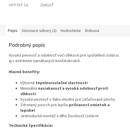
OPÝTAŤ SA
ZDIEĽAŤ
Popis
Súvisiace súbory (2)
Hodnotenie
Diskusia
Podrobný popis
Vysoká pevnosť a odolnosť voči vlhkosti pre spoľahlivú izoláciu
aj v extrémne namáhaných konštrukciách.
Hlavné benefity:
Výborné
tepelnoizolačné vlastnosti
Minimálna
nasiakavosť a vysoká odolnosť proti
vlhkosti
Vysoká pevnosť v tlaku vhodná pre zaťažované plochy
Zdrsnený povrch pre lepšiu
priľnavosť omietok a
lepidiel
Jednoduchá montáž a dlhá životnosť izolácie
Technické špecifikácie: