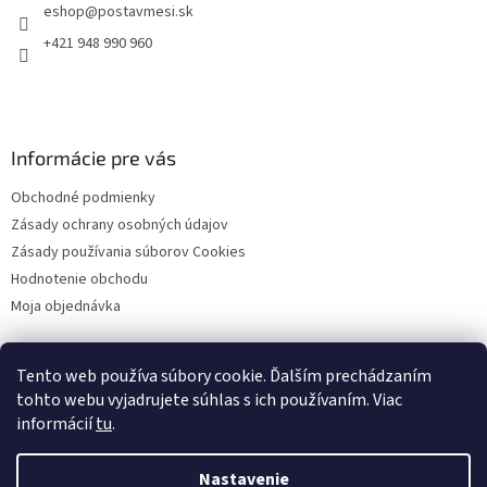
eshop
@
postavmesi.sk
i
e
+421 948 990 960
Informácie pre vás
Obchodné podmienky
Zásady ochrany osobných údajov
Zásady používania súborov Cookies
Hodnotenie obchodu
Moja objednávka
Tento web používa súbory cookie. Ďalším prechádzaním
Facebook
tohto webu vyjadrujete súhlas s ich používaním. Viac
informácií
tu
.
Nastavenie
Vytvoril Shoptet