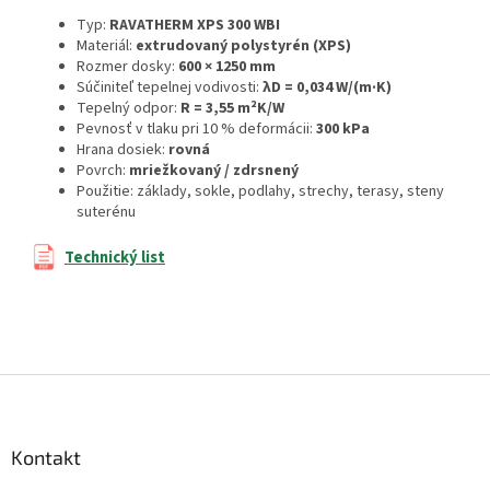
Typ:
RAVATHERM XPS 300 WBI
Materiál:
extrudovaný polystyrén (XPS)
Rozmer dosky:
600 × 1250 mm
Súčiniteľ tepelnej vodivosti:
λD = 0,034 W/(m·K)
Tepelný odpor:
R = 3,55 m²K/W
Pevnosť v tlaku pri 10 % deformácii:
300 kPa
Hrana dosiek:
rovná
Povrch:
mriežkovaný / zdrsnený
Použitie: základy, sokle, podlahy, strechy, terasy, steny
suterénu
Technický list
Z
á
p
ä
Kontakt
t