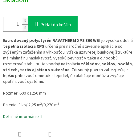
Skladom
Pridať do košíka
Extrudovaný polystyrén RAVATHERM XPS 300 WBI
je vysoko odolná
tepelná izolácia XPS
určená pre náročné stavebné aplikácie so
zvýšeným zaťažením a vlhkosťou. Vďaka uzavretej bunkovej štruktúre
má minimálnu nasiakavosť, vysokú pevnosť v tlaku a dlhodobú
rozmerovú stabilitu. Je vhodný na izoláciu
základov, soklov, podláh,
striech, terás aj stien v suteréne
. Zdrsnený povrch zabezpečuje
lepšiu priľnavosť omietok a lepidiel, čo uľahčuje montáž a zvyšuje
spoľahlivosť systému.
Rozmer: 600 x 1250 mm
2
3
Balenie: 3
ks/ 2,25 m
/0,270 m
Detailné informácie