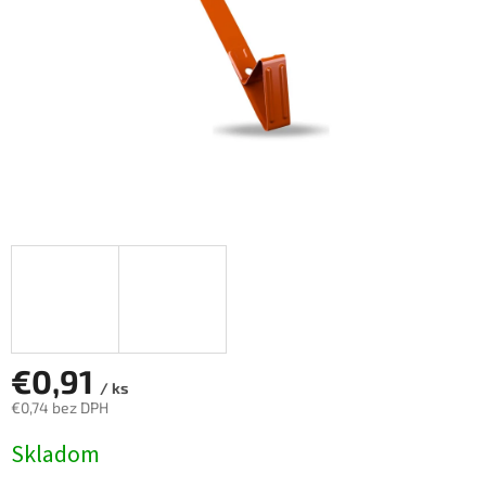
€0,91
/ ks
€0,74 bez DPH
Jednotková
Skladom
cena: