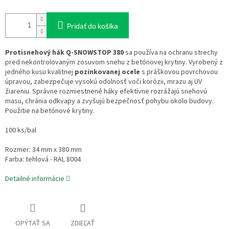
Pridať do košíka
Protisnehový hák Q-SNOWSTOP 380
sa používa na ochranu strechy
pred nekontrolovaným zosuvom snehu z betónovej krytiny. Vyrobený z
jedného kusu kvalitnej
pozinkovanej ocele
s práškovou povrchovou
úpravou, zabezpečuje vysokú odolnosť voči korózii, mrazu aj UV
žiareniu. Správne rozmiestnené háky efektívne rozrážajú snehovú
masu, chránia odkvapy a zvyšujú bezpečnosť pohybu okolo budovy.
Použitie na betónové krytiny.
100 ks/bal
Rozmer: 34 mm x 380 mm
Farba: tehlová - RAL 8004
Detailné informácie
OPÝTAŤ SA
ZDIEĽAŤ