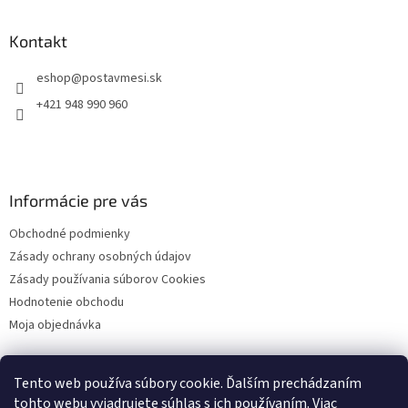
á
p
ä
Kontakt
t
eshop
@
postavmesi.sk
i
e
+421 948 990 960
Informácie pre vás
Obchodné podmienky
Zásady ochrany osobných údajov
Zásady používania súborov Cookies
Hodnotenie obchodu
Moja objednávka
Tento web používa súbory cookie. Ďalším prechádzaním
Facebook
tohto webu vyjadrujete súhlas s ich používaním. Viac