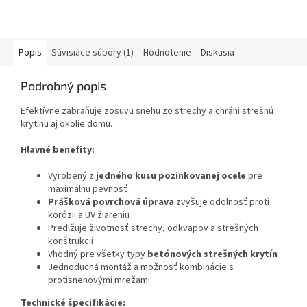
Popis
Súvisiace súbory (1)
Hodnotenie
Diskusia
Podrobný popis
Efektívne zabraňuje zosuvu snehu zo strechy a chráni strešnú
krytinu aj okolie domu.
Hlavné benefity:
Vyrobený z
jedného kusu pozinkovanej ocele
pre
maximálnu pevnosť
Prášková povrchová úprava
zvyšuje odolnosť proti
korózii a UV žiareniu
Predlžuje životnosť strechy, odkvapov a strešných
konštrukcií
Vhodný pre všetky typy
betónových strešných krytín
Jednoduchá montáž a možnosť kombinácie s
protisnehovými mrežami
Technické špecifikácie: