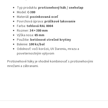
Typ produktu:
protisnehový hák / sneholap
Model:
C-380
Materiál:
pozinkovaná oceľ
Povrchová úprava:
práškové lakovanie
Farba:
tehlová RAL 8004
Rozmer:
34
× 380 mm
Výška nosa:
65 mm
Použitie:
betónové strešné krytiny
Balenie:
100 ks/bal
Odolnosť: voči korózii, UV žiareniu, mrazu a
poveternostným vplyvom
Protisnehové háky je vhodné kombinovať s protisnehovými
mrežami a zábranami.
Z