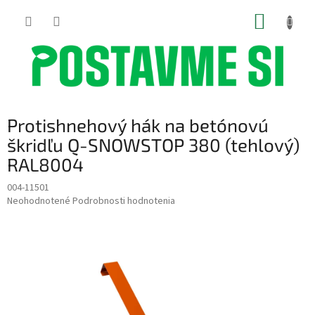
Prejsť
NÁKUP
na
obsah
KOŠÍK
Protishnehový hák na betónovú
škridľu Q-SNOWSTOP 380 (tehlový)
RAL8004
004-11501
Priemerné
Neohodnotené
Podrobnosti hodnotenia
hodnotenie
produktu
je
0,0
z
5
hviezdičiek.