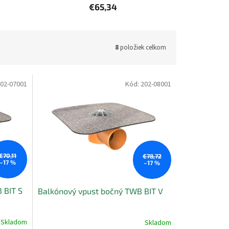
€65,34
8
položiek celkom
02-07001
Kód:
202-08001
€70,11
€78,72
–17 %
–17 %
 BIT S
Balkónový vpust bočný TWB BIT V
Skladom
Skladom