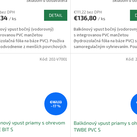
Skladom u dodávateľa
Skladom u do
 bez DPH
€111,22 bez DPH
DETAIL
,34
€136,80
/ ks
/ ks
ový vpust bočný (vodorovný)
Balkónový vpust bočný (vodorovn
grovanou PVC manžetou
s integrovanou PVC manžetou
izolačná fólia na báze PVC). Používa
(hydroizolačná fólia na báze PVC) 
 odvodnenie z menších povrchových
samoregulačným vyhrievaním. Pou
 Voda neodteká...
pre odvodnenie z menších...
Kód:
202-V7001
Kód:
€161,13
–17 %
nový vpust priamy s ohrevom
Balkónový vpust priamy s o
 BIT S
TWBE PVC S