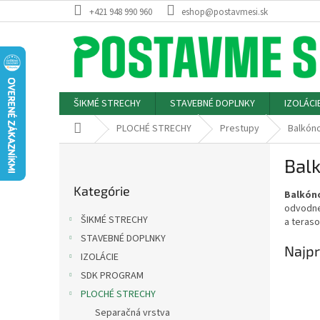
Prejsť
+421 948 990 960
eshop@postavmesi.sk
na
obsah
ŠIKMÉ STRECHY
STAVEBNÉ DOPLNKY
IZOLÁCI
Domov
PLOCHÉ STRECHY
Prestupy
Balkón
B
Bal
o
Preskočiť
č
Kategórie
kategórie
Balkón
n
odvodne
ý
ŠIKMÉ STRECHY
a teras
p
STAVEBNÉ DOPLNKY
a
Najpr
IZOLÁCIE
n
e
SDK PROGRAM
l
PLOCHÉ STRECHY
Separačná vrstva