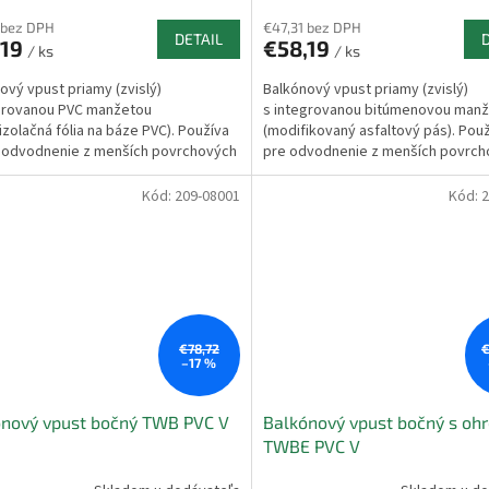
 bez DPH
€47,31 bez DPH
DETAIL
,19
€58,19
/ ks
/ ks
ový vpust priamy (zvislý)
Balkónový vpust priamy (zvislý)
grovanou PVC manžetou
s integrovanou bitúmenovou man
izolačná fólia na báze PVC). Používa
(modifikovaný asfaltový pás). Použ
 odvodnenie z menších povrchových
pre odvodnenie z menších povrch
 Voda neodteká...
plôch. Voda neodteká...
Kód:
209-08001
Kód:
2
€78,72
€
–17 %
ónový vpust bočný TWB PVC V
Balkónový vpust bočný s oh
TWBE PVC V