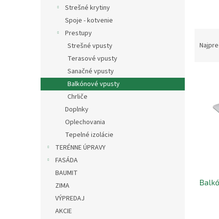
Strešné krytiny
Spoje - kotvenie
R
Prestupy
a
Najpre
Strešné vpusty
d
Terasové vpusty
e
Sanačné vpusty
V
n
Balkónové vpusty
ý
i
Chrliče
p
e
i
p
Doplnky
s
r
Oplechovania
p
o
Tepelné izolácie
r
d
TERÉNNE ÚPRAVY
o
u
FASÁDA
d
k
u
t
BAUMIT
Balkó
k
o
ZIMA
t
v
VÝPREDAJ
o
AKCIE
v