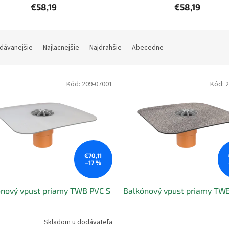
€58,19
€58,19
dávanejšie
Najlacnejšie
Najdrahšie
Abecedne
Kód:
209-07001
Kód:
2
€70,11
–17 %
nový vpust priamy TWB PVC S
Balkónový vpust priamy TWB
Skladom u dodávateľa