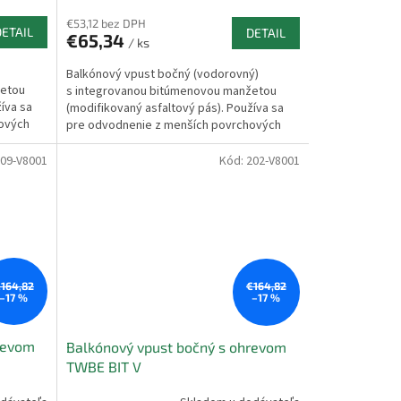
€53,12 bez DPH
DETAIL
DETAIL
€65,34
/ ks
Balkónový vpust bočný (vodorovný)
žetou
s integrovanou bitúmenovou manžetou
íva sa
(modifikovaný asfaltový pás). Používa sa
ových
pre odvodnenie z menších povrchových
plôch. Voda...
09-V8001
Kód:
202-V8001
164,82
€164,82
–17 %
–17 %
revom
Balkónový vpust bočný s ohrevom
TWBE BIT V