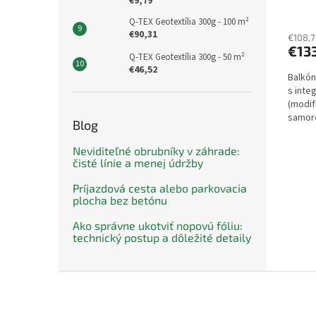
€9,79
Q-TEX Geotextília 300g - 100 m²
€90,31
€108,7
€13
Q-TEX Geotextília 300g - 50 m²
€46,52
Balkón
s int
(modif
samore
Blog
pre od
Neviditeľné obrubníky v záhrade:
čisté línie a menej údržby
Príjazdová cesta alebo parkovacia
plocha bez betónu
Ako správne ukotviť nopovú fóliu:
technický postup a dôležité detaily
Z
á
p