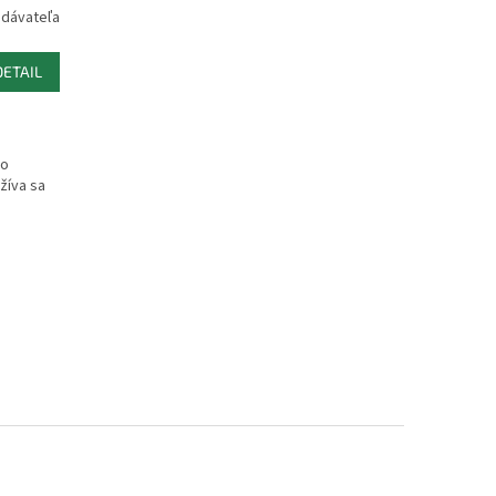
odávateľa
DETAIL
so
žíva sa