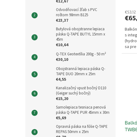
€12,67
Odvodňovací žľab s PVC
€53,12
roštom 98mm B125
€65
€23,37
Butylová obojstranne lepiaca
Balkón
páska Q-TAPE BUTYL 15mm x
s inte
45m
(hydro
€10,64
sa pre
plôch.
Q-TEX Geotextília 200g - 50 m²
€30,10
Obojstranná lepiaca páska Q-
TAPE DUO 20mm x 25m
€4,55
Kanalizačný vpust bočný D110
(Geiger suchý bočný)
€15,20
Samolepiaca tesniaca penová
páska Q-TAPE PUR 45mm x 30m
€5,69
Balkó
Opravná páska na fólie Q-TAPE
TWBE
REPAS 50mm x 25m