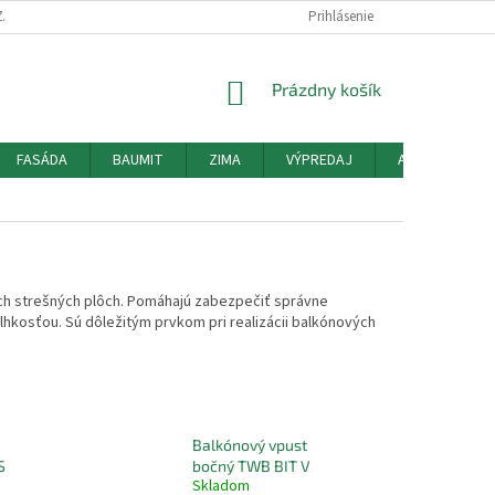
ZÁSADY POUŽÍVANIA SÚBOROV COOKIES
HODNOTENIE OBCHODU
Prihlásenie
MO
NÁKUPNÝ
Prázdny košík
KOŠÍK
FASÁDA
BAUMIT
ZIMA
VÝPREDAJ
AKCIE
O
ích strešných plôch. Pomáhajú zabezpečiť správne
hkosťou. Sú dôležitým prvkom pri realizácii balkónových
Balkónový vpust
S
bočný TWB BIT V
Skladom