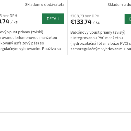
Skladom u dodávateľa
Skladom u d
3 bez DPH
€108,73 bez DPH
DETAIL
3,74
€133,74
/ ks
/ ks
ový vpust priamy (zvislý)
Balkónový vpust priamy (zvislý)
egrovanou bitúmenovou manžetou
s integrovanou PVC manžetou
ikovaný asfaltový pás) so
(hydroizolačná fólia na báze PVC) 
gulačným vyhrievaním. Používa sa
samoregulačným vyhrievaním. Pou
vodnenie z menších...
pre odvodnenie z menších...
O
v
l
á
d
a
c
i
e
p
r
v
k