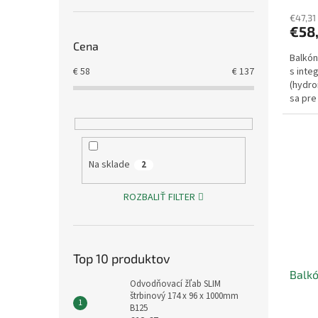
€47,31
€58
Cena
Balkón
s inte
€
58
€
137
(hydro
sa pre
plôch.
Na sklade
2
ROZBALIŤ FILTER
Top 10 produktov
Balk
Odvodňovací žľab SLIM
štrbinový 174 x 96 x 1000mm
B125