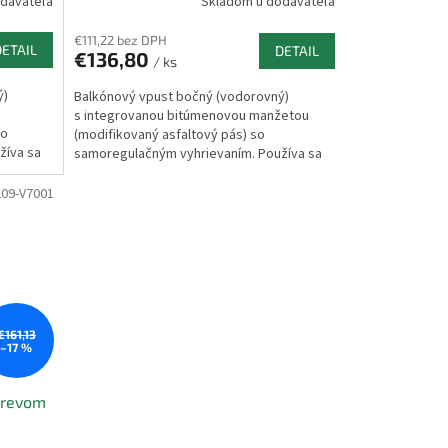
dávateľa
Skladom u dodávateľa
€111,22 bez DPH
DETAIL
DETAIL
€136,80
/ ks
ý)
Balkónový vpust bočný (vodorovný)
s integrovanou bitúmenovou manžetou
so
(modifikovaný asfaltový pás) so
žíva sa
samoregulačným vyhrievaním. Používa sa
pre odvodnenie z menších...
209-V7001
€161,13
–17 %
hrevom