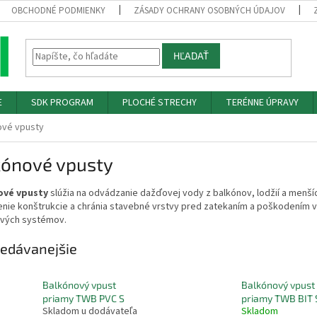
OBCHODNÉ PODMIENKY
ZÁSADY OCHRANY OSOBNÝCH ÚDAJOV
HĽADAŤ
E
SDK PROGRAM
PLOCHÉ STRECHY
TERÉNNE ÚPRAVY
ové vpusty
kónové vpusty
ové vpusty
slúžia na odvádzanie dažďovej vody z balkónov, lodžií a menš
nie konštrukcie a chránia stavebné vrstvy pred zatekaním a poškodením vl
ových systémov.
edávanejšie
Balkónový vpust
Balkónový vpust
priamy TWB PVC S
priamy TWB BIT 
Skladom u dodávateľa
Skladom