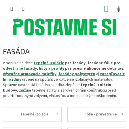
Prejsť
NÁKUP
na
obsah
KOŠÍK
FASÁDA
V ponuke nájdete
tepelné izolácie
pre fasády
,
fasádne fólie pre
odvetrané fasády
,
lišty a profily
pre presné ukončenie detailov
,
výstužné armovacie mriežky
,
fasádny polystyrén
aj
zatepľovacie
hmoždiny
určené na spoľahlivé kotvenie izolačných materiálov.
Správne navrhnutá fasádna skladba zlepšuje
tepelnú izoláciu
budovy
, znižuje tepelné straty a zároveň chráni konštrukciu pred
poveternostnými vplyvmi, vlhkosťou a mechanickým poškodením.
Tepelné izolácie
Fólie - prevetranie