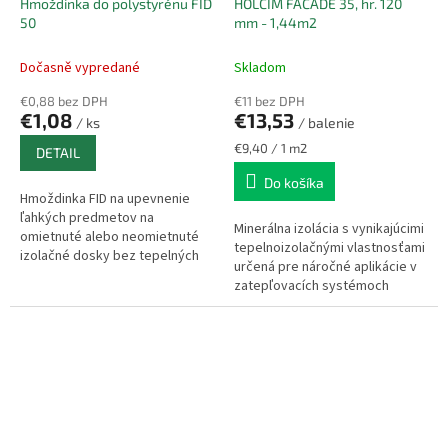
Hmoždinka do polystyrénu FID
HOLCIM FACADE 35, hr. 120
50
mm - 1,44m2
Dočasně vypredané
Skladom
€0,88 bez DPH
€11 bez DPH
€1,08
€13,53
/ ks
/ balenie
Jednotková
€9,40 / 1 m2
DETAIL
cena:
Do košíka
Hmoždinka FID na upevnenie
ľahkých predmetov na
Minerálna izolácia s vynikajúcimi
omietnuté alebo neomietnuté
tepelnoizolačnými vlastnosťami
izolačné dosky bez tepelných
určená pre náročné aplikácie v
mostov. Oblasti použitia -
zatepľovacích systémoch
polystyrén, minerálna vlna,
ETICS. Výrobok je nehorľavý,
ľahké...
odolný voči vlhkosti,...