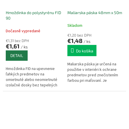
Hmoždinka do polystyrénu FID
Maliarska páska 48mm x 50m
90
Skladom
Dočasně vypredané
€1,20 bez DPH
€1,48
€1,31 bez DPH
/ ks
€1,61
/ ks
Do košíka
DETAIL
Maliarska páska je určená na
Hmoždinka FID na upevnenie
použitie v interiéri k ochrane
ľahkých predmetov na
predmetov pred znečistením
omietnuté alebo neomietnuté
farbou pri maľovaní. Je
izolačné dosky bez tepelných
vyrobená z pružného
mostov. Oblasti použitia -
krepového papiera. Po nalepení
polystyrén, minerálna vlna,
sa páska nekrčí...
ľahké...