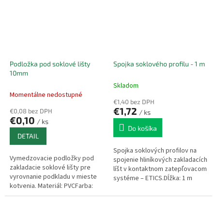
Podložka pod soklové lišty
Spojka soklového profilu - 1 m
10mm
Skladom
Momentálne nedostupné
€1,40 bez DPH
€1,72
€0,08 bez DPH
/ ks
€0,10
/ ks
Do košíka
DETAIL
Spojka soklových profilov na
Vymedzovacie podložky pod
spojenie hliníkových zakladacích
zakladacie soklové lišty pre
líšt v kontaktnom zatepľovacom
vyrovnanie podkladu v mieste
systéme – ETICS.Dĺžka: 1 m
kotvenia. Materiál: PVCFarba:
bordováBalenie: 50ks