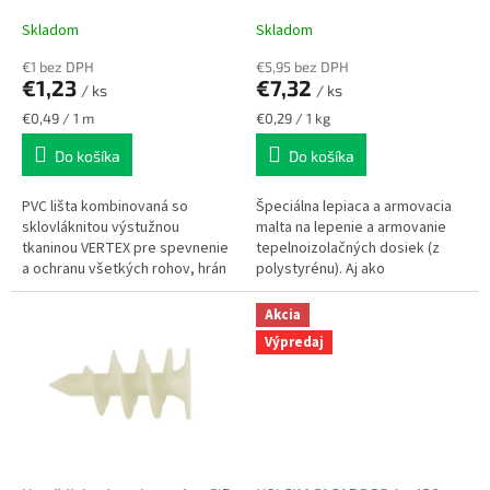
k
Skladom
Skladom
t
o
€1 bez DPH
€5,95 bez DPH
v
€1,23
€7,32
/ ks
/ ks
Jednotková
Jednotková
€0,49 / 1 m
€0,29 / 1 kg
cena:
cena:
Do košíka
Do košíka
PVC lišta kombinovaná so
Špeciálna lepiaca a armovacia
sklovláknitou výstužnou
malta na lepenie a armovanie
tkaninou VERTEX pre spevnenie
tepelnoizolačných dosiek (z
a ochranu všetkých rohov, hrán
polystyrénu). Aj ako
a ostenie okien alebo dverí v
stierkovacia malta na uloženie
kontaktnom zatepľovacom
armovacej mriežky pri oprave...
Akcia
systéme – ETICS
Výpredaj