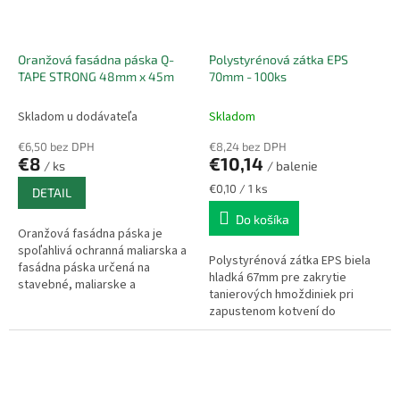
Oranžová fasádna páska Q-
Polystyrénová zátka EPS
TAPE STRONG 48mm x 45m
70mm - 100ks
Skladom u dodávateľa
Skladom
€6,50 bez DPH
€8,24 bez DPH
€8
€10,14
/ ks
/ balenie
Jednotková
€0,10 / 1 ks
DETAIL
cena:
Do košíka
Oranžová fasádna páska je
spoľahlivá ochranná maliarska a
Polystyrénová zátka EPS biela
fasádna páska určená na
hladká 67mm pre zakrytie
stavebné, maliarske a
tanierových hmoždiniek pri
rekonštrukčné práce. Výborne
zapustenom kotvení do
drží na rôznych povrchoch,
izolačných dosiek z polystyrénu
odoláva UV...
v kontaktnom zatepľovacom
systéme -...