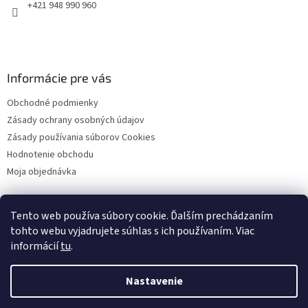
e
k
+421 948 990 960
y
v
ý
p
i
Informácie pre vás
s
u
Obchodné podmienky
Zásady ochrany osobných údajov
Zásady používania súborov Cookies
Hodnotenie obchodu
Moja objednávka
Tento web používa súbory cookie. Ďalším prechádzaním
Facebook
tohto webu vyjadrujete súhlas s ich používaním. Viac
informácií
tu
.
Nastavenie
Vytvoril Shoptet