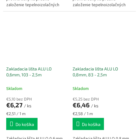
založenie tepelnoizolačných
založenie tepelnoizolačných
dosiek v kontaktnom
dosiek v kontaktnom
zatepľovacom systéme.
zatepľovacom systéme.
Zabezpečuje...
Zabezpečuje...
Zakladacia lišta ALU LO
Zakladacia lišta ALU LO
0,6mm, 103 - 2,5m
0,8mm, 83 - 2,5m
Skladom
Skladom
€5,10 bez DPH
€5,25 bez DPH
€6,27
€6,46
/ ks
/ ks
Jednotková
Jednotková
€2,51 / 1 m
€2,58 / 1 m
cena:
cena:
Do košíka
Do košíka
Zakladacia lišta ALU LO 0,6 mm
Zakladacia lišta ALU LO 0,8 mm