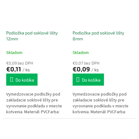
Podložka pod soklové lišty
Podložka pod soklové lišty
12mm
8mm
Skladom
Skladom
€0,09 bez DPH
€0,07 bez DPH
€0,11
€0,09
/ ks
/ ks
Do košíka
Do košíka
Vymedzovacie podložky pod
Vymedzovacie podložky pod
zakladacie soklové lišty pre
zakladacie soklové lišty pre
vyrovnanie podkladu v mieste
vyrovnanie podkladu v mieste
kotvenia. Materiál: PVCFarba:
kotvenia. Materiál: PVCFarba:
čiernaBalenie: 50ks
žltáBalenie: 50ks