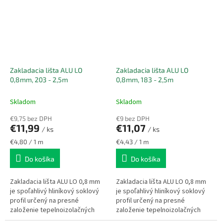
Zakladacia lišta ALU LO
Zakladacia lišta ALU LO
0,8mm, 203 - 2,5m
0,8mm, 183 - 2,5m
Skladom
Skladom
€9,75 bez DPH
€9 bez DPH
€11,99
€11,07
/ ks
/ ks
Jednotková
Jednotková
€4,80 / 1 m
€4,43 / 1 m
cena:
cena:
Do košíka
Do košíka
Zakladacia lišta ALU LO 0,8 mm
Zakladacia lišta ALU LO 0,8 mm
je spoľahlivý hliníkový soklový
je spoľahlivý hliníkový soklový
profil určený na presné
profil určený na presné
založenie tepelnoizolačných
založenie tepelnoizolačných
dosiek v kontaktnom
dosiek v kontaktnom