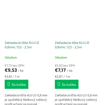
zatepľovacom systéme.
zatepľovacom systéme.
Zabezpečuje...
Zabezpečuje...
Zakladacia lišta ALU LO
Zakladacia lišta ALU LO
0,8mm, 153 - 2,5m
0,8mm, 123 - 2,5m
Skladom
Skladom
€7,75 bez DPH
€5,83 bez DPH
€9,53
€7,17
/ ks
/ ks
Jednotková
Jednotková
€3,81 / 1 m
€2,87 / 1 m
cena:
cena:
Do košíka
Do košíka
Zakladacia lišta ALU LO 0,8 mm
Zakladacia lišta ALU LO 0,8 mm
je spoľahlivý hliníkový soklový
je spoľahlivý hliníkový soklový
profil určený na presné
profil určený na presné