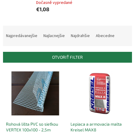
Dočasně vypredané
€1,08
R
a
Najpredávanejšie
Najlacnejšie
Najdrahšie
Abecedne
d
e
n
OTVORIŤ FILTER
i
e
V
p
ý
r
p
o
i
d
s
u
p
k
r
t
o
o
d
Rohová lišta PVC so sieťkou
Lepiaca a armovacia malta
v
VERTEX 100x100 - 2,5m
Kreisel MAX8
u