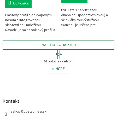
Do košíka
PVC lišta s nepriznanou
Plastový profil s odkvapovým
okapnicou (podomietkovou) a
nosom a integrovanou
sklovláknitou výstužnou
sklotextilnou mriežkou.
tkaninou je určená pre
Nasadzuje sa na soklový profil a
začistenie omietky a zaistenie
umožňuje estetické ukončenie
zvodu vody na hornom ostení
zatepľovacieho systému pri
stavebných otvorov...
sokli bez...
NAČÍTAŤ 24 ĎALŠÍCH
S
1
4
t
O
r
96
položiek celkom
v
á
l
HORE
n
á
k
d
o
v
Z
a
a
c
á
n
i
p
i
e
ä
Kontakt
e
p
t
r
eshop
@
postavmesi.sk
i
v