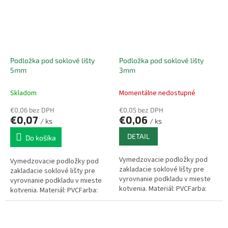
Podložka pod soklové lišty
Podložka pod soklové lišty
5mm
3mm
Skladom
Momentálne nedostupné
€0,06 bez DPH
€0,05 bez DPH
€0,07
€0,06
/ ks
/ ks
DETAIL
Do košíka
Vymedzovacie podložky pod
Vymedzovacie podložky pod
zakladacie soklové lišty pre
zakladacie soklové lišty pre
vyrovnanie podkladu v mieste
vyrovnanie podkladu v mieste
kotvenia. Materiál: PVCFarba:
kotvenia. Materiál: PVCFarba:
modráBalenie: 50ks
oranžováBalenie: 50ks