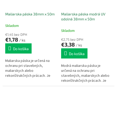
Maliarska páska 38mm x 50m
Maliarska páska modrá UV
odolná 38mm x 50m
Skladom
Skladom
€1,45 bez DPH
€1,78
€2,75 bez DPH
/ ks
€3,38
/ ks
Do košíka
Do košíka
Maliarska páska je určená na
ochranu pri stavebných,
Modrá maliarska páska je
maliarskych alebo
určená na ochranu pri
rekonštrukčných prácach. Je
stavebných, maliarskych alebo
vyrobená z pružného
rekonštrukčných prácach. Je
krepového papiera. Po nalepení
vyrobená z pružného
sa páska nekrčí ani...
krepového papiera so stredne
silnou...