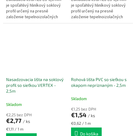
je spoľahlivý hliníkový soklový
je spoľahlivý hliníkový soklový
profil určený na presné
profil určený na presné
založenie tepelnoizolačných
založenie tepelnoizolačných
dosiek v kontaktnom
dosiek v kontaktnom
zatepľovacom systéme.
zatepľovacom systéme.
Zabezpečuje...
Zabezpečuje...
Nasadzovacia lišta na soklový
Rohová lišta PVC so sieťkou s
profil so sieťkou VERTEX -
okapom nepriznaným - 2,5m
2,5m
Skladom
Skladom
€1,25 bez DPH
€1,54
€2,25 bez DPH
/ ks
€2,77
/ ks
Jednotková
€0,62 / 1 m
cena:
Jednotková
€1,11 / 1 m
Do košíka
cena: