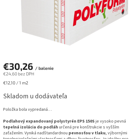
€30,26
/ balenie
€24,60 bez DPH
Jednotková
€12,10 / 1 m2
cena:
Skladom u dodávateľa
Položka bola vypredaná…
Podlahový expandovaný polystyrén EPS 150S
je vysoko pevná
tepelná izolácia do podláh
určená pre konštrukcie s vyšším
zaťažením. Vyniká nadštandardnou
pevnosťou v tlaku
, výbornými