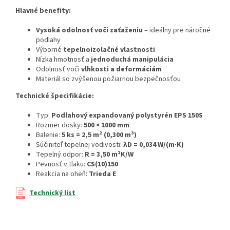
Hlavné benefity:
Vysoká odolnosť voči zaťaženiu
– ideálny pre náročné
podlahy
Výborné
tepelnoizolačné vlastnosti
Nízka hmotnosť a
jednoduchá manipulácia
Odolnosť voči
vlhkosti a deformáciám
Materiál so zvýšenou požiarnou bezpečnosťou
Technické špecifikácie:
Typ:
Podlahový expandovaný polystyrén EPS 150S
Rozmer dosky:
500 × 1000 mm
Balenie:
5
ks = 2,5 m² (0,300 m³)
Súčiniteľ tepelnej vodivosti:
λD = 0,034 W/(m·K)
Tepelný odpor:
R = 3,50 m²K/W
Pevnosť v tlaku:
CS(10)150
Reakcia na oheň:
Trieda E
Technický list