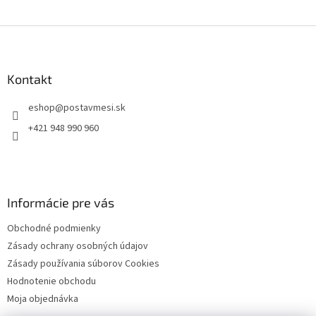
Z
á
p
ä
Kontakt
t
eshop
@
postavmesi.sk
i
e
+421 948 990 960
Informácie pre vás
Obchodné podmienky
Zásady ochrany osobných údajov
Zásady používania súborov Cookies
Hodnotenie obchodu
Moja objednávka