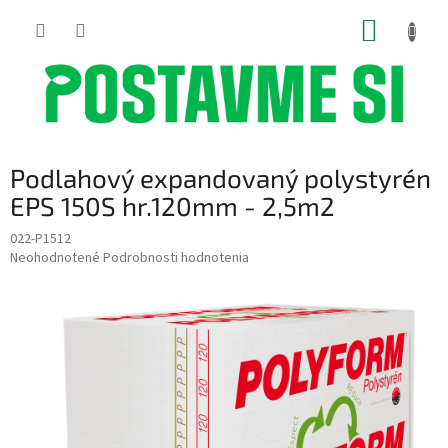
Prejsť
NÁKUP
na
obsah
KOŠÍK
Podlahový expandovaný polystyrén
EPS 150S hr.120mm - 2,5m2
022-P1512
Priemerné
Neohodnotené
Podrobnosti hodnotenia
hodnotenie
produktu
je
0,0
z
5
hviezdičiek.