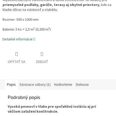
tepelnoizolačnými vlastnosťami a dlhou životnosťou. Je ideálny pre
priemyselné podlahy, garáže, terasy aj obytné priestory
, kde sa
kladie dôraz na odolnosť a stabilitu.
Rozmer: 500 x 1000 mm
2
3
Balenie: 5 ks = 2,5 m
(0,300 m
)
Detailné informácie
OPÝTAŤ SA
ZDIEĽAŤ
Popis
Súvisiace súbory (1)
Hodnotenie
Diskusia
Podrobný popis
Vysoká pevnosť v tlaku pre spoľahlivú izoláciu aj pri
väčšom zaťažení konštrukcie.