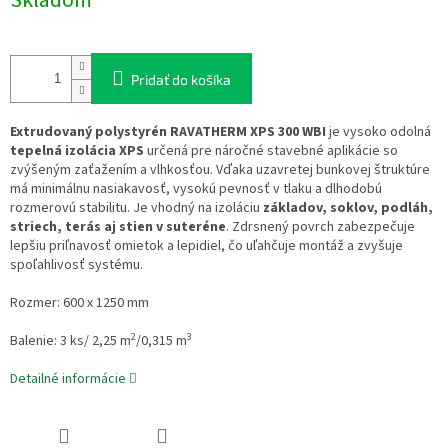
Skladom
Pridať do košíka
Extrudovaný polystyrén RAVATHERM XPS 300 WBI
je vysoko odolná
tepelná izolácia XPS
určená pre náročné stavebné aplikácie so
zvýšeným zaťažením a vlhkosťou. Vďaka uzavretej bunkovej štruktúre
má minimálnu nasiakavosť, vysokú pevnosť v tlaku a dlhodobú
rozmerovú stabilitu. Je vhodný na izoláciu
základov, soklov, podláh,
striech, terás aj stien v suteréne
. Zdrsnený povrch zabezpečuje
lepšiu priľnavosť omietok a lepidiel, čo uľahčuje montáž a zvyšuje
spoľahlivosť systému.
Rozmer: 600 x 1250 mm
2
3
Balenie: 3
ks/ 2,25 m
/0,315 m
Detailné informácie