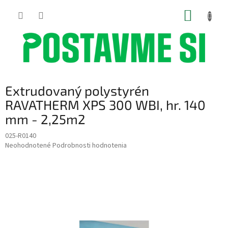
Prejsť
NÁKUP
na
obsah
KOŠÍK
Extrudovaný polystyrén
RAVATHERM XPS 300 WBI, hr. 140
mm - 2,25m2
025-R0140
Priemerné
Neohodnotené
Podrobnosti hodnotenia
hodnotenie
produktu
je
0,0
z
5
hviezdičiek.