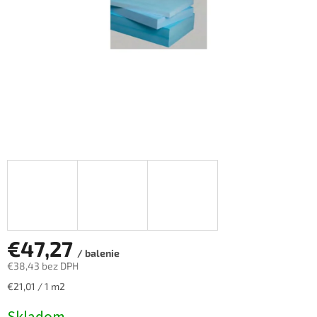
€47,27
/ balenie
€38,43 bez DPH
Jednotková
€21,01 / 1 m2
cena: