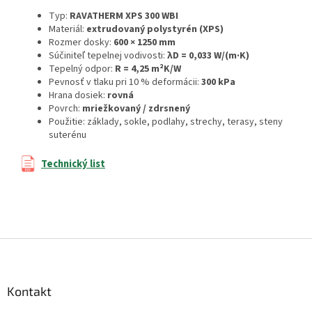
Typ:
RAVATHERM XPS 300 WBI
Materiál:
extrudovaný polystyrén (XPS)
Rozmer dosky:
600 × 1250 mm
Súčiniteľ tepelnej vodivosti:
λD = 0,033 W/(m·K)
Tepelný odpor:
R = 4,25 m²K/W
Pevnosť v tlaku pri 10 % deformácii:
300 kPa
Hrana dosiek:
rovná
Povrch:
mriežkovaný / zdrsnený
Použitie: základy, sokle, podlahy, strechy, terasy, steny
suterénu
Technický list
Z
á
p
ä
Kontakt
t