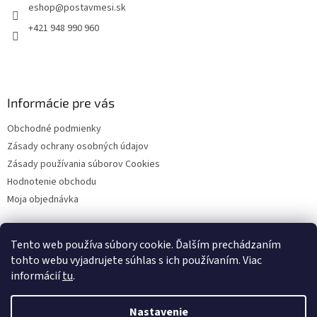
eshop
@
postavmesi.sk
i
e
+421 948 990 960
Informácie pre vás
Obchodné podmienky
Zásady ochrany osobných údajov
Zásady používania súborov Cookies
Hodnotenie obchodu
Moja objednávka
Tento web používa súbory cookie. Ďalším prechádzaním
Facebook
tohto webu vyjadrujete súhlas s ich používaním. Viac
informácií
tu
.
Nastavenie
Vytvoril Shoptet