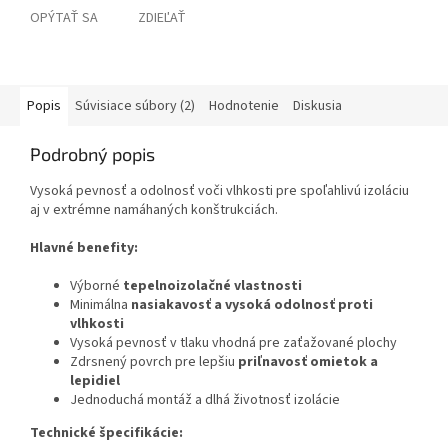
OPÝTAŤ SA
ZDIEĽAŤ
Popis
Súvisiace súbory (2)
Hodnotenie
Diskusia
Podrobný popis
Vysoká pevnosť a odolnosť voči vlhkosti pre spoľahlivú izoláciu
aj v extrémne namáhaných konštrukciách.
Hlavné benefity:
Výborné
tepelnoizolačné vlastnosti
Minimálna
nasiakavosť a vysoká odolnosť proti
vlhkosti
Vysoká pevnosť v tlaku vhodná pre zaťažované plochy
Zdrsnený povrch pre lepšiu
priľnavosť omietok a
lepidiel
Jednoduchá montáž a dlhá životnosť izolácie
Technické špecifikácie: