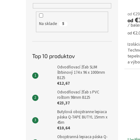
Priem
v
hodno
od €29
produ
€
od
je
Na sklade
5
/ bale
5,0
z
Jednot
od €2,
5
cena:
hviezd
Izolác
Techno
Top 10 produktov
tepeln
a výbo
Odvodňovací žľab SLIM
trámov
štrbinový 174 x 96 x 1000mm
B125
€12,67
Odvodňovací žľab s PVC
roštom 98mm B125
€23,37
Butylová obojstranne lepiaca
páska Q-TAPE BUTYL 15mm x
45m
€10,64
Obojstranná lepiaca páska Q-
Unifi