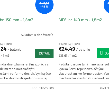
€45,05
–41 %
hr. 150 mm - 1,8m2
MPE, hr. 140 mm - 1,8m2
Skladom u dodávateľa
 bez DPH
€19,91 bez DPH
,24
€24,49
/ balenie
/ balenie
DETAIL
Do
ková
Jednotková
 / 1 m2
€13,61 / 1 m2
cena:
ndardne tuhá minerálna izolácia s
Nadštandardne tuhá minerálna izol
júcimi tepelnoizolačnými
vynikajúcimi tepelnoizolačnými
osťami vo forme dosiek. Vynikajúce
vlastnosťami vo forme dosiek. Vyn
ické vlastnosti zjednodušujú jej
mechanické vlastnosti zjednodušuj
iu do konštrukcie...
aplikáciu do konštrukcie...
Kód:
310-22100
Kód:
3