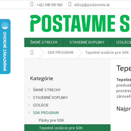
Prejsť
+421 948 990 960
eshop@postavmesi.sk
na
obsah
ŠIKMÉ STRECHY
STAVEBNÉ DOPLNKY
IZOLÁCI
Domov
SDK PROGRAM
Tepelné izolácie pre SDK
B
Tepe
o
Preskočiť
č
Kategórie
kategórie
Tepelné
n
predsade
ý
ŠIKMÉ STRECHY
prostre
p
zároveň 
STAVEBNÉ DOPLNKY
a
IZOLÁCIE
n
Najpr
e
SDK PROGRAM
l
Pásky pre SDK
Tepelné izolácie pre SDK