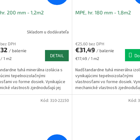
hr. 200 mm - 1,2m2
MPE, hr. 180 mm - 1,8m2
Skladom u dodávateľa
 bez DPH
€25,60 bez DPH
,32
€31,49
/ balenie
/ balenie
DETAIL
Do
ková
Jednotková
 / 1 m2
€17,49 / 1 m2
cena:
ndardne tuhá minerálna izolácia s
Nadštandardne tuhá minerálna izol
júcimi tepelnoizolačnými
vynikajúcimi tepelnoizolačnými
osťami vo forme dosiek. Vynikajúce
vlastnosťami vo forme dosiek. Vyn
ické vlastnosti zjednodušujú jej
mechanické vlastnosti zjednodušuj
iu do konštrukcie...
aplikáciu do konštrukcie...
Kód:
310-22150
Kód:
3