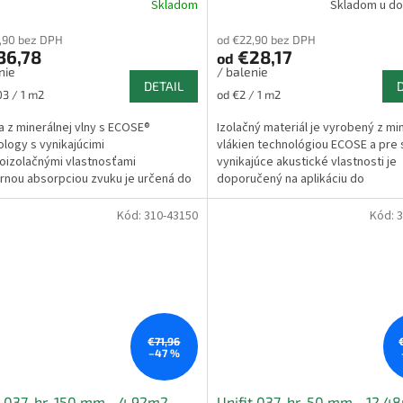
Skladom
Skladom u do
erné
tenie
,90 bez DPH
od €22,90 bez DPH
ktu
36,78
€28,17
od
nie
/ balenie
DETAIL
ková
Jednotková
03 / 1 m2
od €2 / 1 m2
cena:
ičiek.
ia z minerálnej vlny s ECOSE®
Izolačný materiál je vyrobený z mi
logy s vynikajúcimi
vlákien technológiou ECOSE a pre 
oizolačnými vlastnosťami
vynikajúce akustické vlastnosti je
rnou absorpciou zvuku je určená do
doporučený na aplikáciu do
ých a závesných...
sadrokartónových systémov...
Kód:
310-43150
Kód:
3
€71,96
–47 %
t 037, hr. 150 mm - 4,92m2
Unifit 037, hr. 50 mm - 12,4