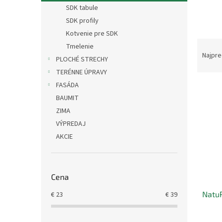
SDK tabule
SDK profily
Kotvenie pre SDK
R
Tmelenie
a
Najpre
PLOCHÉ STRECHY
d
TERÉNNE ÚPRAVY
e
FASÁDA
V
n
ý
i
BAUMIT
p
e
ZIMA
i
p
VÝPREDAJ
s
r
AKCIE
p
o
r
d
o
u
d
k
Cena
u
t
NatuR
€
23
€
39
k
o
t
v
o