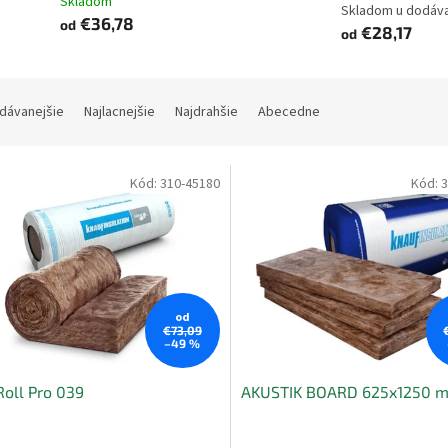
Skladom
Skladom u dodáv
€36,78
od
€28,17
od
dávanejšie
Najlacnejšie
Najdrahšie
Abecedne
Kód:
310-45180
Kód:
3
od
€73,09
–49 %
oll Pro 039
AKUSTIK BOARD 625x1250 