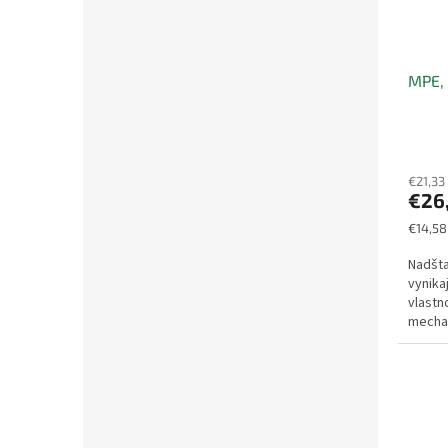
MPE, 
€21,33
€26
Jednot
€14,58
cena:
Nadšta
vynika
vlastn
mechan
aplikác