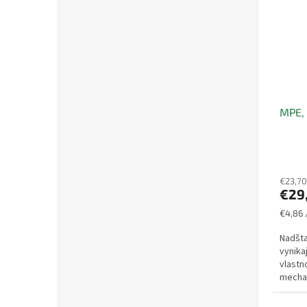
MPE, 
€23,70
€29
Jednot
€4,86 
cena:
Nadšta
vynika
vlastn
mechan
aplikác