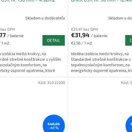
Skladom u dodávateľa
Skladom u do
 bez DPH
€25,97 bez DPH
,77
€31,94
/ balenie
/ balenie
DETAIL
ková
Jednotková
/ 1 m2
€2,56 / 1 m2
cena:
a izolácia medzi krokvy, na
Ideálna izolácia medzi krokvy, na
rdné strešné konštrukcie s vyšším
štandardné strešné konštrukcie s
oizolačným komfortom, na
tepelnoizolačným komfortom, na
ticky úsporné opatrenia, ktoré
energeticky úsporné opatrenia, k
ú požiadavky...
spĺňajú požiadavky...
Kód:
310-22200
Kód:
3
€40,05
–41 %