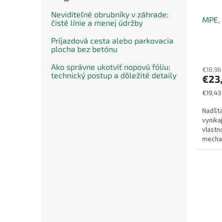
Neviditeľné obrubníky v záhrade:
MPE, 
čisté línie a menej údržby
Príjazdová cesta alebo parkovacia
plocha bez betónu
Ako správne ukotviť nopovú fóliu:
€18,96
technický postup a dôležité detaily
€23
Jednot
€19,43
cena:
Nadšta
vynika
vlastn
mechan
aplikác