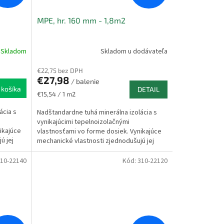
MPE, hr. 160 mm - 1,8m2
Skladom
Skladom u dodávateľa
€22,75 bez DPH
€27,98
/ balenie
 košíka
DETAIL
Jednotková
€15,54 / 1 m2
cena:
ácia s
Nadštandardne tuhá minerálna izolácia s
vynikajúcimi tepelnoizolačnými
ikajúce
vlastnosťami vo forme dosiek. Vynikajúce
ú jej
mechanické vlastnosti zjednodušujú jej
aplikáciu do konštrukcie...
10-22140
Kód:
310-22120