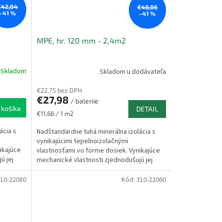
€42,04
€48,06
–41 %
–41 %
MPE, hr. 120 mm - 2,4m2
Skladom
Skladom u dodávateľa
€22,75 bez DPH
€27,98
/ balenie
 košíka
DETAIL
Jednotková
€11,66 / 1 m2
cena:
ácia s
Nadštandardne tuhá minerálna izolácia s
vynikajúcimi tepelnoizolačnými
ikajúce
vlastnosťami vo forme dosiek. Vynikajúce
ú jej
mechanické vlastnosti zjednodušujú jej
aplikáciu do konštrukcie...
10-22080
Kód:
310-22060