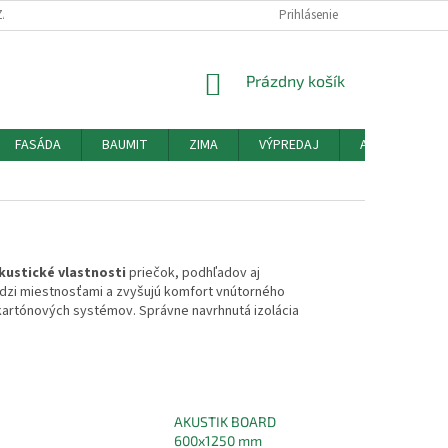
ZÁSADY POUŽÍVANIA SÚBOROV COOKIES
HODNOTENIE OBCHODU
Prihlásenie
MO
NÁKUPNÝ
Prázdny košík
KOŠÍK
FASÁDA
BAUMIT
ZIMA
VÝPREDAJ
AKCIE
O
kustické vlastnosti
priečok, podhľadov aj
medzi miestnosťami a zvyšujú komfort vnútorného
kartónových systémov. Správne navrhnutá izolácia
AKUSTIK BOARD
600x1250 mm