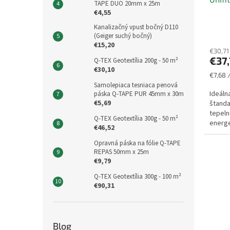
TAPE DUO 20mm x 25m
€4,55
Kanalizačný vpust bočný D110
(Geiger suchý bočný)
€15,20
€30,71
€37
Q-TEX Geotextília 200g - 50 m²
€30,10
Jednot
€7,68 
cena:
Samolepiaca tesniaca penová
Ideáln
páska Q-TAPE PUR 45mm x 30m
€5,69
štanda
tepeln
Q-TEX Geotextília 300g - 50 m²
energe
€46,52
spĺňaj
Opravná páska na fólie Q-TAPE
REPAS 50mm x 25m
€9,79
Q-TEX Geotextília 300g - 100 m²
€90,31
Blog