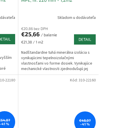
dávateľa
Skladom u dodávateľa
€20,86 bez DPH
€25,66
/ balenie
DETAIL
DETAIL
Jednotková
€21,38 / 1 m2
cena:
Nadštandardne tuhá minerálna izolácia s
 vyšším
vynikajúcimi tepelnoizolačnými
vlastnosťami vo forme dosiek. Vynikajúce
toré
mechanické vlastnosti zjednodušujú jej
aplikáciu do konštrukcie...
10-22180
Kód:
310-22160
€54,07
€48,07
–41 %
–41 %