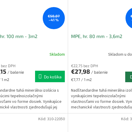
€50,07
–41 %
hr. 100 mm - 3m2
MPE, hr. 80 mm - 3,6m2
Skladom
Skladom u do
 bez DPH
€22,75 bez DPH
,15
€27,98
/ balenie
/ balenie
Do košíka
ková
Jednotková
/ 1 m2
€7,77 / 1 m2
cena:
ndardne tuhá minerálna izolácia s
Nadštandardne tuhá minerálna izol
júcimi tepelnoizolačnými
vynikajúcimi tepelnoizolačnými
osťami vo forme dosiek. Vynikajúce
vlastnosťami vo forme dosiek. Vyn
ické vlastnosti zjednodušujú jej
mechanické vlastnosti zjednodušuj
iu do konštrukcie...
aplikáciu do konštrukcie...
Kód:
310-22050
Kód:
3