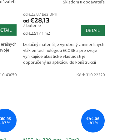
dávateľa
Skladom u dodávateľa
od €22,87 bez DPH
€28,13
od
/ balenie
DETAIL
DETAIL
Jednotková
od €2,51 / 1 m2
cena:
nerálnych
Izolačný materiál je vyrobený z minerálnych
svoje
vlákien technológiou ECOSE a pre svoje
vynikajúce akustické vlastnosti je
doporučený na aplikáciu do konštrukcií
vnútorných...
10-43050
Kód:
310-22220
€60,95
€44,06
–47 %
–41 %
8m2
MPE, hr. 220 mm - 1,2m2