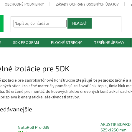
OBCHODNÉ PODMIENKY
ZÁSADY OCHRANY OSOBNÝCH ÚDAJOV
HĽADAŤ
E
SDK PROGRAM
PLOCHÉ STRECHY
TERÉNNE ÚPRAVY
lné izolácie pre SDK
 izolácie
pre sadrokartónové konštrukcie
zlepšujú tepelnoizolačné a a
ných stien. Izolačné materiály pomáhajú znižovať únik tepla, tlmia hluk 
dia. Sú určené pre montáž do kovových alebo drevených konštrukcií sadro
prispieva k energetickej efektívnosti stavby.
edávanejšie
AKUSTIK BOARD
NatuRoll Pro 039
625x1250 mm