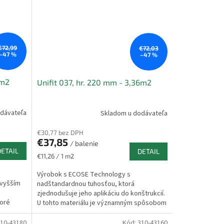
€72,99
€72,03
–47 %
–47 %
2m2
Unifit 037, hr. 220 mm - 3,36m2
dávateľa
Skladom u dodávateľa
€30,77 bez DPH
€37,85
/ balenie
DETAIL
DETAIL
Jednotková
€11,26 / 1 m2
cena:
Výrobok s ECOSE Technology s
 vyšším
nadštandardnou tuhosťou, ktorá
zjednodušuje jeho aplikáciu do konštrukcií.
toré
U tohto materiálu je významným spôsobom
eliminovaná prašnosť. Prednostne...
10-43180
Kód:
310-43160