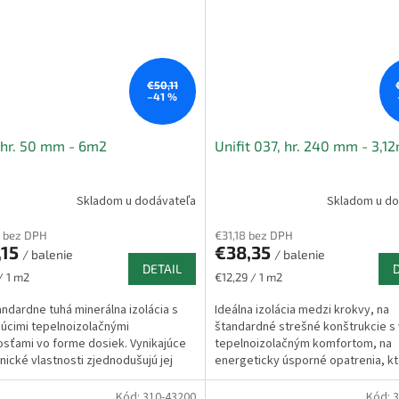
€50,11
–41 %
hr. 50 mm - 6m2
Unifit 037, hr. 240 mm - 3,1
Skladom u dodávateľa
Skladom u do
 bez DPH
€31,18 bez DPH
,15
€38,35
/ balenie
/ balenie
DETAIL
ková
Jednotková
/ 1 m2
€12,29 / 1 m2
cena:
ndardne tuhá minerálna izolácia s
Ideálna izolácia medzi krokvy, na
júcimi tepelnoizolačnými
štandardné strešné konštrukcie s
osťami vo forme dosiek. Vynikajúce
tepelnoizolačným komfortom, na
ické vlastnosti zjednodušujú jej
energeticky úsporné opatrenia, k
iu do konštrukcie...
spĺňajú požiadavky...
Kód:
310-43200
Kód:
3