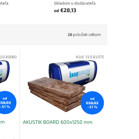
ateľa
Skladom u dodávateľa
€28,13
od
26
položiek celkom
10-80060
Kód:
310-81075
od
od
€58,03
€58,03
–51 %
–51 %
mm
AKUSTIK BOARD 600x1250 mm