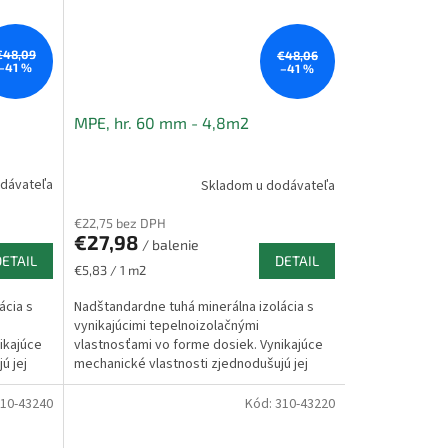
€48,09
€48,06
–41 %
–41 %
MPE, hr. 60 mm - 4,8m2
dávateľa
Skladom u dodávateľa
€22,75 bez DPH
€27,98
/ balenie
DETAIL
DETAIL
Jednotková
€5,83 / 1 m2
cena:
ácia s
Nadštandardne tuhá minerálna izolácia s
vynikajúcimi tepelnoizolačnými
ikajúce
vlastnosťami vo forme dosiek. Vynikajúce
ú jej
mechanické vlastnosti zjednodušujú jej
aplikáciu do konštrukcie...
10-43240
Kód:
310-43220