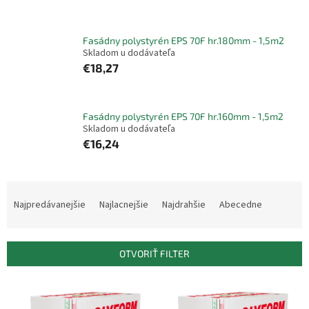
Fasádny polystyrén EPS 70F hr.180mm - 1,5m2
Skladom u dodávateľa
€18,27
Fasádny polystyrén EPS 70F hr.160mm - 1,5m2
Skladom u dodávateľa
€16,24
R
a
Najpredávanejšie
Najlacnejšie
Najdrahšie
Abecedne
d
e
n
OTVORIŤ FILTER
i
e
V
p
ý