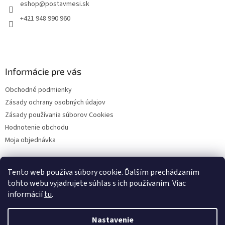
eshop
@
postavmesi.sk
i
e
p
e
+421 948 990 960
r
v
k
y
v
Informácie pre vás
ý
p
Obchodné podmienky
i
s
Zásady ochrany osobných údajov
u
Zásady používania súborov Cookies
Hodnotenie obchodu
Moja objednávka
Tento web používa súbory cookie. Ďalším prechádzaním
Facebook
tohto webu vyjadrujete súhlas s ich používaním. Viac
informácií
tu
.
Nastavenie
Vytvoril Shoptet