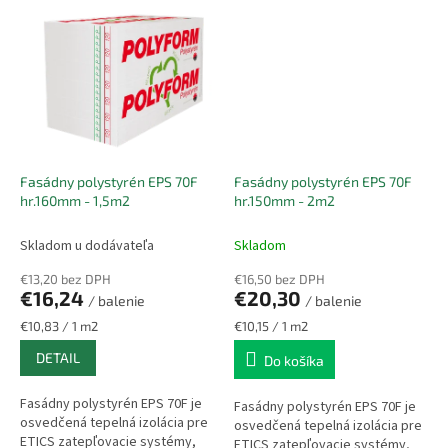
nízkou hmotnosťou,
nízkou hmotnosťou,
jednoduchou...
jednoduchou...
Fasádny polystyrén EPS 70F
Fasádny polystyrén EPS 70F
hr.160mm - 1,5m2
hr.150mm - 2m2
Skladom u dodávateľa
Skladom
€13,20 bez DPH
€16,50 bez DPH
€16,24
€20,30
/ balenie
/ balenie
Jednotková
Jednotková
€10,83 / 1 m2
€10,15 / 1 m2
cena:
cena:
DETAIL
Do košíka
Fasádny polystyrén EPS 70F je
Fasádny polystyrén EPS 70F je
osvedčená tepelná izolácia pre
osvedčená tepelná izolácia pre
ETICS zatepľovacie systémy,
ETICS zatepľovacie systémy,