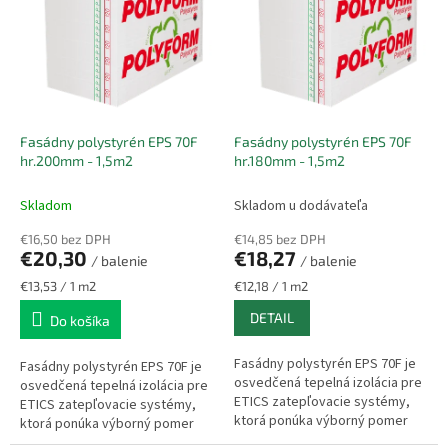
r
p
o
i
d
s
u
p
k
r
t
o
o
d
Fasádny polystyrén EPS 70F
Fasádny polystyrén EPS 70F
v
hr.200mm - 1,5m2
hr.180mm - 1,5m2
u
k
Skladom
Skladom u dodávateľa
t
o
€16,50 bez DPH
€14,85 bez DPH
v
€20,30
€18,27
/ balenie
/ balenie
Jednotková
Jednotková
€13,53 / 1 m2
€12,18 / 1 m2
cena:
cena:
DETAIL
Do košíka
Fasádny polystyrén EPS 70F je
Fasádny polystyrén EPS 70F je
osvedčená tepelná izolácia pre
osvedčená tepelná izolácia pre
ETICS zatepľovacie systémy,
ETICS zatepľovacie systémy,
ktorá ponúka výborný pomer
ktorá ponúka výborný pomer
ceny a výkonu. Vyznačuje sa
ceny a výkonu. Vyznačuje sa