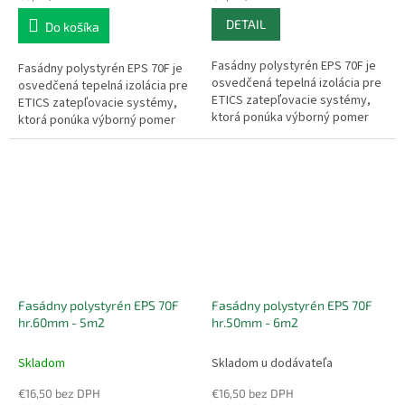
cena:
cena:
DETAIL
Do košíka
Fasádny polystyrén EPS 70F je
Fasádny polystyrén EPS 70F je
osvedčená tepelná izolácia pre
osvedčená tepelná izolácia pre
ETICS zatepľovacie systémy,
ETICS zatepľovacie systémy,
ktorá ponúka výborný pomer
ktorá ponúka výborný pomer
ceny a výkonu. Vyznačuje sa
ceny a výkonu. Vyznačuje sa
nízkou hmotnosťou,
nízkou hmotnosťou,
jednoduchou...
jednoduchou...
Fasádny polystyrén EPS 70F
Fasádny polystyrén EPS 70F
hr.60mm - 5m2
hr.50mm - 6m2
Skladom
Skladom u dodávateľa
€16,50 bez DPH
€16,50 bez DPH