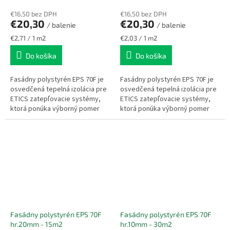
€16,50 bez DPH
€16,50 bez DPH
€20,30
€20,30
/ balenie
/ balenie
Jednotková
Jednotková
€2,71 / 1 m2
€2,03 / 1 m2
cena:
cena:
Do košíka
Do košíka
Fasádny polystyrén EPS 70F je
Fasádny polystyrén EPS 70F je
osvedčená tepelná izolácia pre
osvedčená tepelná izolácia pre
ETICS zatepľovacie systémy,
ETICS zatepľovacie systémy,
ktorá ponúka výborný pomer
ktorá ponúka výborný pomer
ceny a výkonu. Vyznačuje sa
ceny a výkonu. Vyznačuje sa
nízkou hmotnosťou,
nízkou hmotnosťou,
jednoduchou...
jednoduchou...
Fasádny polystyrén EPS 70F
Fasádny polystyrén EPS 70F
hr.20mm - 15m2
hr.10mm - 30m2