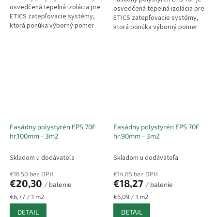
osvedčená tepelná izolácia pre
osvedčená tepelná izolácia pre
ETICS zatepľovacie systémy,
ETICS zatepľovacie systémy,
ktorá ponúka výborný pomer
ktorá ponúka výborný pomer
ceny a výkonu. Vyznačuje sa
ceny a výkonu. Vyznačuje sa
nízkou hmotnosťou,
nízkou hmotnosťou,
jednoduchou...
jednoduchou...
Fasádny polystyrén EPS 70F
Fasádny polystyrén EPS 70F
hr.100mm - 3m2
hr.90mm - 3m2
Skladom u dodávateľa
Skladom u dodávateľa
€16,50 bez DPH
€14,85 bez DPH
€20,30
€18,27
/ balenie
/ balenie
Jednotková
Jednotková
€6,77 / 1 m2
€6,09 / 1 m2
cena:
cena:
DETAIL
DETAIL