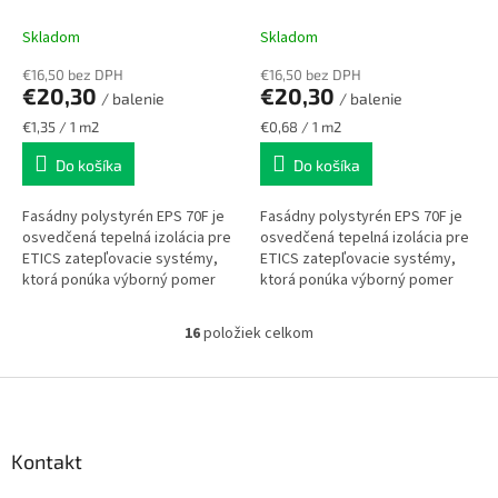
Skladom
Skladom
€16,50 bez DPH
€16,50 bez DPH
€20,30
€20,30
/ balenie
/ balenie
Jednotková
Jednotková
€1,35 / 1 m2
€0,68 / 1 m2
cena:
cena:
Do košíka
Do košíka
Fasádny polystyrén EPS 70F je
Fasádny polystyrén EPS 70F je
osvedčená tepelná izolácia pre
osvedčená tepelná izolácia pre
ETICS zatepľovacie systémy,
ETICS zatepľovacie systémy,
ktorá ponúka výborný pomer
ktorá ponúka výborný pomer
ceny a výkonu. Vyznačuje sa
ceny a výkonu. Vyznačuje sa
nízkou hmotnosťou,
nízkou hmotnosťou,
16
položiek celkom
O
jednoduchou...
jednoduchou...
v
l
Z
á
á
d
p
a
ä
Kontakt
c
t
i