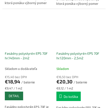
ktorá ponúka výborný pomer
ktorá ponúka výborný pomer
ceny a výkonu. Vyznačuje sa
ceny a výkonu. Vyznačuje sa
nízkou hmotnosťou,
nízkou hmotnosťou,
jednoduchou...
jednoduchou...
Fasádny polystyrén EPS 70F
Fasádny polystyrén EPS 70F
hr.140mm - 2m2
hr.120mm - 2,5m2
Skladom u dodávateľa
Skladom
€15,40 bez DPH
€16,50 bez DPH
€18,94
€20,30
/ balenie
/ balenie
Jednotková
Jednotková
€9,47 / 1 m2
€8,12 / 1 m2
cena:
cena:
DETAIL
Do košíka
Fasádny polystyrén EPS 70F je
Fasádny polystyrén EPS 70F je