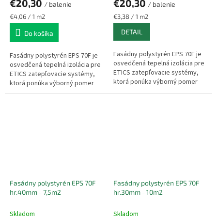
€20,30
€20,30
/ balenie
/ balenie
Jednotková
Jednotková
€4,06 / 1 m2
€3,38 / 1 m2
cena:
cena:
DETAIL
Do košíka
Fasádny polystyrén EPS 70F je
Fasádny polystyrén EPS 70F je
osvedčená tepelná izolácia pre
osvedčená tepelná izolácia pre
ETICS zatepľovacie systémy,
ETICS zatepľovacie systémy,
ktorá ponúka výborný pomer
ktorá ponúka výborný pomer
ceny a výkonu. Vyznačuje sa
ceny a výkonu. Vyznačuje sa
nízkou hmotnosťou,
nízkou hmotnosťou,
jednoduchou...
jednoduchou...
Fasádny polystyrén EPS 70F
Fasádny polystyrén EPS 70F
hr.40mm - 7,5m2
hr.30mm - 10m2
Skladom
Skladom