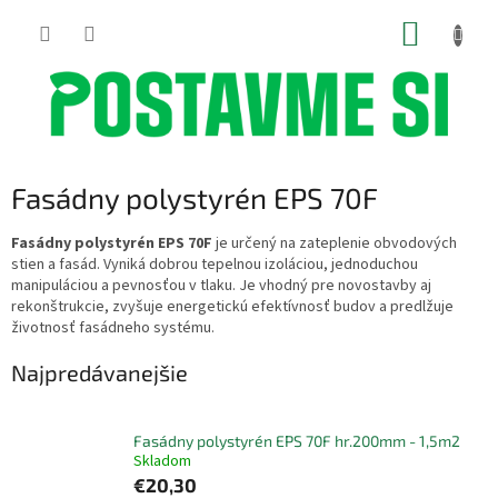
Prejsť
NÁKUP
na
obsah
KOŠÍK
Fasádny polystyrén EPS 70F
Fasádny polystyrén EPS 70F
je určený na zateplenie obvodových
stien a fasád. Vyniká dobrou tepelnou izoláciou, jednoduchou
manipuláciou a pevnosťou v tlaku. Je vhodný pre novostavby aj
rekonštrukcie, zvyšuje energetickú efektívnosť budov a predlžuje
životnosť fasádneho systému.
Najpredávanejšie
Fasádny polystyrén EPS 70F hr.200mm - 1,5m2
Skladom
€20,30