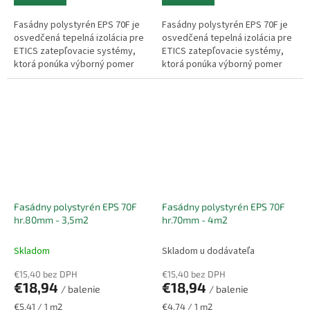
Fasádny polystyrén EPS 70F je
Fasádny polystyrén EPS 70F je
osvedčená tepelná izolácia pre
osvedčená tepelná izolácia pre
ETICS zatepľovacie systémy,
ETICS zatepľovacie systémy,
ktorá ponúka výborný pomer
ktorá ponúka výborný pomer
ceny a výkonu. Vyznačuje sa
ceny a výkonu. Vyznačuje sa
nízkou hmotnosťou,
nízkou hmotnosťou,
jednoduchou...
jednoduchou...
Fasádny polystyrén EPS 70F
Fasádny polystyrén EPS 70F
hr.80mm - 3,5m2
hr.70mm - 4m2
Skladom
Skladom u dodávateľa
€15,40 bez DPH
€15,40 bez DPH
€18,94
€18,94
/ balenie
/ balenie
Jednotková
Jednotková
€5,41 / 1 m2
€4,74 / 1 m2