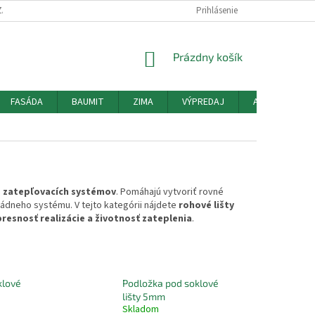
ZÁSADY POUŽÍVANIA SÚBOROV COOKIES
HODNOTENIE OBCHODU
Prihlásenie
MO
NÁKUPNÝ
Prázdny košík
KOŠÍK
FASÁDA
BAUMIT
ZIMA
VÝPREDAJ
AKCIE
O
i
zatepľovacích systémov
. Pomáhajú vytvoriť rovné
sádneho systému. V tejto kategórii nájdete
rohové lišty
resnosť realizácie a životnosť zateplenia
.
klové
Podložka pod soklové
lišty 5mm
Skladom