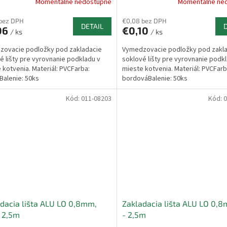
Momentálne nedostupné
Momentálne ne
 bez DPH
€0,08 bez DPH
DETAIL
06
€0,10
/ ks
/ ks
zovacie podložky pod zakladacie
Vymedzovacie podložky pod zakl
é lišty pre vyrovnanie podkladu v
soklové lišty pre vyrovnanie podk
 kotvenia. Materiál: PVCFarba:
mieste kotvenia. Materiál: PVCFarb
alenie: 50ks
bordováBalenie: 50ks
Kód:
011-08203
Kód:
0
dacia lišta ALU LO 0,8mm,
Zakladacia lišta ALU LO 0,8
 2,5m
- 2,5m