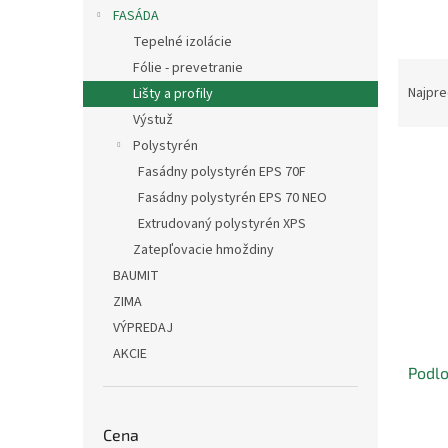
FASÁDA
Tepelné izolácie
R
Fólie - prevetranie
a
Najpre
Lišty a profily
d
Výstuž
e
Polystyrén
V
n
Fasádny polystyrén EPS 70F
ý
i
Fasádny polystyrén EPS 70 NEO
p
e
i
p
Extrudovaný polystyrén XPS
s
r
Zatepľovacie hmoždiny
p
o
BAUMIT
r
d
ZIMA
o
u
VÝPREDAJ
d
k
u
t
AKCIE
Podlo
k
o
t
v
o
Cena
v