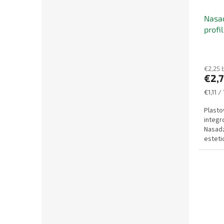
Nasad
profi
€2,25 
€2,
Jednot
€1,11 /
cena:
Plasto
integr
Nasadz
esteti
systému