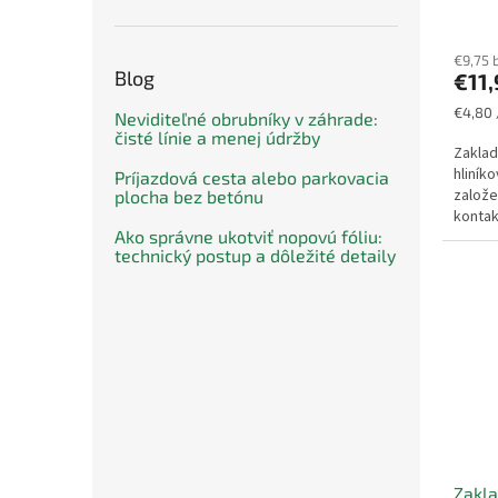
€9,75 
Blog
€11
Jednot
€4,80 
Neviditeľné obrubníky v záhrade:
cena:
čisté línie a menej údržby
Zaklad
hliník
Príjazdová cesta alebo parkovacia
založe
plocha bez betónu
konta
Ako správne ukotviť nopovú fóliu:
Zabezp
technický postup a dôležité detaily
Zakla