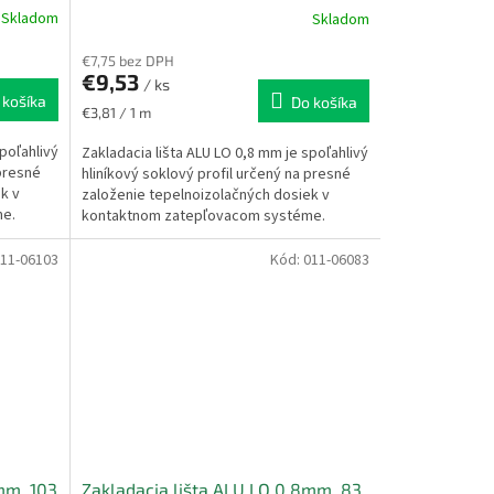
Skladom
Skladom
€7,75 bez DPH
€9,53
/ ks
 košíka
Do košíka
Jednotková
€3,81 / 1 m
cena:
poľahlivý
Zakladacia lišta ALU LO 0,8 mm je spoľahlivý
 presné
hliníkový soklový profil určený na presné
k v
založenie tepelnoizolačných dosiek v
me.
kontaktnom zatepľovacom systéme.
Zabezpečuje...
11-06103
Kód:
011-06083
mm, 103
Zakladacia lišta ALU LO 0,8mm, 83