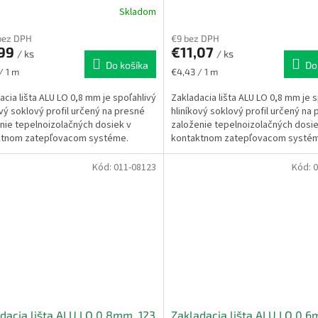
Skladom
bez DPH
€9 bez DPH
,99
€11,07
/ ks
/ ks
Do košíka
Do
ková
Jednotková
/ 1 m
€4,43 / 1 m
cena:
acia lišta ALU LO 0,8 mm je spoľahlivý
Zakladacia lišta ALU LO 0,8 mm je s
ový soklový profil určený na presné
hliníkový soklový profil určený na
nie tepelnoizolačných dosiek v
založenie tepelnoizolačných dosie
ktnom zatepľovacom systéme.
kontaktnom zatepľovacom systé
ečuje...
Zabezpečuje...
Kód:
011-08123
Kód:
0
dacia lišta ALU LO 0,8mm, 123
Zakladacia lišta ALU LO 0,6