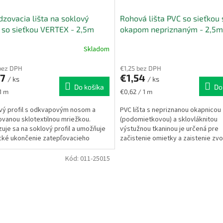
zovacia lišta na soklový
Rohová lišta PVC so sieťkou 
l so sieťkou VERTEX - 2,5m
okapom nepriznaným - 2,5m
Skladom
bez DPH
€1,25 bez DPH
77
€1,54
/ ks
/ ks
Do košíka
Do
ková
Jednotková
 1 m
€0,62 / 1 m
cena:
vý profil s odkvapovým nosom a
PVC lišta s nepriznanou okapnicou
ovanou sklotextilnou mriežkou.
(podomietkovou) a sklovláknitou
uje sa na soklový profil a umožňuje
výstužnou tkaninou je určená pre
cké ukončenie zatepľovacieho
začistenie omietky a zaistenie zv
 pri sokli bez...
na hornom ostení stavebných otvor
Kód:
011-25015