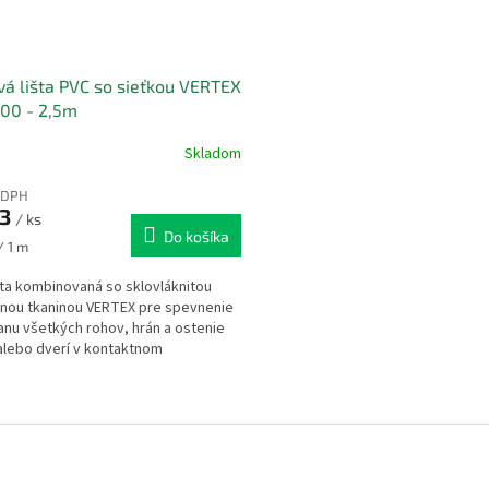
á lišta PVC so sieťkou VERTEX
00 - 2,5m
Skladom
 DPH
23
/ ks
Do košíka
ková
/ 1 m
šta kombinovaná so sklovláknitou
nou tkaninou VERTEX pre spevnenie
anu všetkých rohov, hrán a ostenie
alebo dverí v kontaktnom
ľovacom systéme – ETICS
O
v
l
á
d