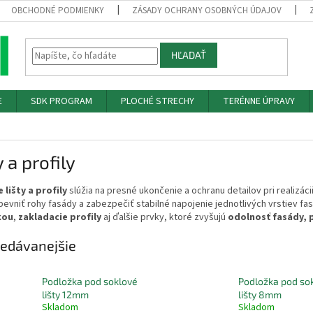
OBCHODNÉ PODMIENKY
ZÁSADY OCHRANY OSOBNÝCH ÚDAJOV
HĽADAŤ
E
SDK PROGRAM
PLOCHÉ STRECHY
TERÉNNE ÚPRAVY
y a profily
 lišty a profily
slúžia na presné ukončenie a ochranu detailov pri realizáci
pevniť rohy fasády a zabezpečiť stabilné napojenie jednotlivých vrstiev fa
kou
,
zakladacie profily
aj ďalšie prvky, ktoré zvyšujú
odolnosť fasády, p
edávanejšie
Podložka pod soklové
Podložka pod so
lišty 12mm
lišty 8mm
Skladom
Skladom