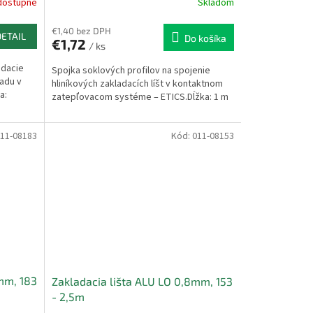
dostupné
Skladom
€1,40 bez DPH
DETAIL
Do košíka
€1,72
/ ks
adacie
Spojka soklových profilov na spojenie
ladu v
hliníkových zakladacích líšt v kontaktnom
a:
zatepľovacom systéme – ETICS.Dĺžka: 1 m
11-08183
Kód:
011-08153
mm, 183
Zakladacia lišta ALU LO 0,8mm, 153
- 2,5m