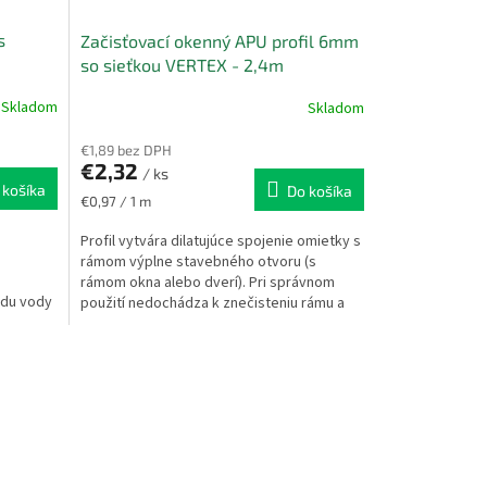
s
Začisťovací okenný APU profil 6mm
so sieťkou VERTEX - 2,4m
Skladom
Skladom
€1,89 bez DPH
€2,32
/ ks
 košíka
Do košíka
Jednotková
€0,97 / 1 m
cena:
Profil vytvára dilatujúce spojenie omietky s
rámom výplne stavebného otvoru (s
rámom okna alebo dverí). Pri správnom
odu vody
použití nedochádza k znečisteniu rámu a
ov...
samotnej výplne...