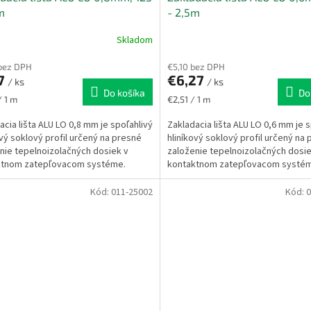
m
- 2,5m
Skladom
bez DPH
€5,10 bez DPH
17
€6,27
/ ks
/ ks
Do košíka
Do
ková
Jednotková
/ 1 m
€2,51 / 1 m
cena:
acia lišta ALU LO 0,8 mm je spoľahlivý
Zakladacia lišta ALU LO 0,6 mm je s
ový soklový profil určený na presné
hliníkový soklový profil určený na
nie tepelnoizolačných dosiek v
založenie tepelnoizolačných dosie
ktnom zatepľovacom systéme.
kontaktnom zatepľovacom systé
ečuje...
Zabezpečuje...
Kód:
011-25002
Kód:
0