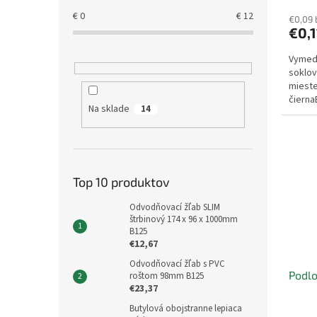
€
0
€
12
€0,09
€0,
Vymed
soklov
mieste
čierna
Na sklade
14
Top 10 produktov
Odvodňovací žľab SLIM
štrbinový 174 x 96 x 1000mm
B125
€12,67
Odvodňovací žľab s PVC
Podlo
roštom 98mm B125
€23,37
Butylová obojstranne lepiaca