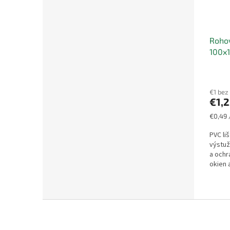
Rohov
100x1
€1 bez
€1,
Jednot
€0,49 
cena:
PVC li
výstuž
a ochr
okien 
zatep
Z
á
p