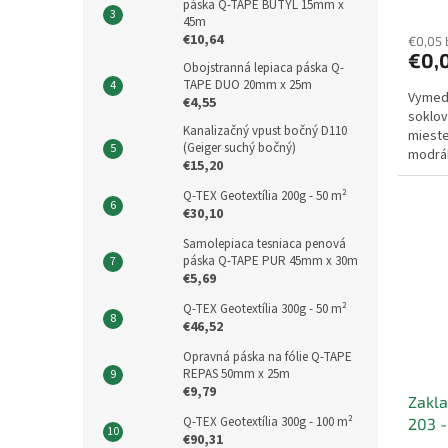
páska Q-TAPE BUTYL 15mm x
45m
€10,64
€0,05
€0,
Obojstranná lepiaca páska Q-
TAPE DUO 20mm x 25m
Vymed
€4,55
soklov
Kanalizačný vpust bočný D110
mieste
(Geiger suchý bočný)
modráB
€15,20
Q-TEX Geotextília 200g - 50 m²
€30,10
Samolepiaca tesniaca penová
páska Q-TAPE PUR 45mm x 30m
€5,69
Q-TEX Geotextília 300g - 50 m²
€46,52
Opravná páska na fólie Q-TAPE
REPAS 50mm x 25m
€9,79
Zakla
Q-TEX Geotextília 300g - 100 m²
203 -
€90,31