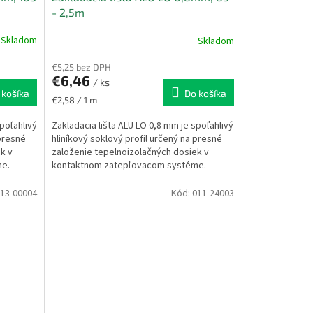
- 2,5m
Skladom
Skladom
€5,25 bez DPH
€6,46
/ ks
 košíka
Do košíka
Jednotková
€2,58 / 1 m
cena:
poľahlivý
Zakladacia lišta ALU LO 0,8 mm je spoľahlivý
 presné
hliníkový soklový profil určený na presné
k v
založenie tepelnoizolačných dosiek v
me.
kontaktnom zatepľovacom systéme.
Zabezpečuje...
13-00004
Kód:
011-24003