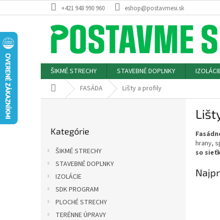
Prejsť
+421 948 990 960
eshop@postavmesi.sk
na
obsah
ŠIKMÉ STRECHY
STAVEBNÉ DOPLNKY
IZOLÁCI
Domov
FASÁDA
Lišty a profily
B
Lišt
o
Preskočiť
č
Kategórie
kategórie
Fasádne
n
hrany, s
ý
ŠIKMÉ STRECHY
so sieť
p
STAVEBNÉ DOPLNKY
a
Najpr
IZOLÁCIE
n
e
SDK PROGRAM
l
PLOCHÉ STRECHY
TERÉNNE ÚPRAVY