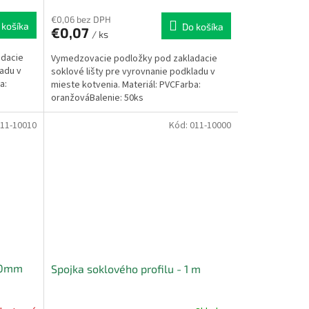
€0,06 bez DPH
 košíka
Do košíka
€0,07
/ ks
adacie
Vymedzovacie podložky pod zakladacie
ladu v
soklové lišty pre vyrovnanie podkladu v
a:
mieste kotvenia. Materiál: PVCFarba:
oranžováBalenie: 50ks
11-10010
Kód:
011-10000
 10mm
Spojka soklového profilu - 1 m