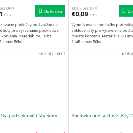
 bez DPH
€0,07 bez DPH
Do košíka
Do
11
€0,09
/ ks
/ ks
zovacie podložky pod zakladacie
Vymedzovacie podložky pod zakl
é lišty pre vyrovnanie podkladu v
soklové lišty pre vyrovnanie podk
 kotvenia. Materiál: PVCFarba:
mieste kotvenia. Materiál: PVCFarb
Balenie: 50ks
žltáBalenie: 50ks
Kód:
011-10003
Kód:
0
žka pod soklové lišty 3mm
Podložka pod soklové lišty