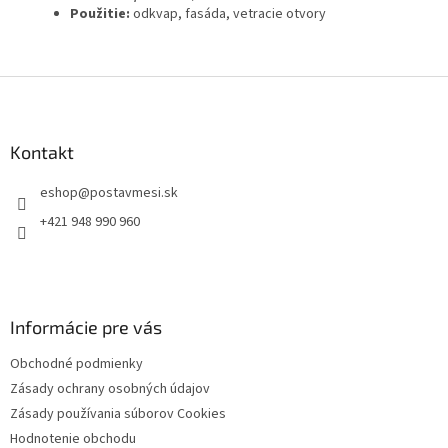
Použitie:
odkvap, fasáda, vetracie otvory
Z
á
p
ä
Kontakt
t
eshop
@
postavmesi.sk
i
e
+421 948 990 960
Informácie pre vás
Obchodné podmienky
Zásady ochrany osobných údajov
Zásady používania súborov Cookies
Hodnotenie obchodu