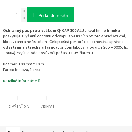
Pridať do košíka
Ochranný pás proti vtákom Q-KAP 100 ALU
z kvalitného
hliníka
poskytuje zvýšenú ochranu odkvapu a vetracích otvorov pred vtákmi,
hlodavcami a nečistotami. Celoplošná perforácia zachováva správne
odvetranie strechy a fasády
, pričom lakovaný povrch (rub – 9005, líc
– 8004) zvyšuje odolnosť voči počasiu a UV žiareniu
Rozmer: 100 mm x 10 m
Farba: tehlová/čierna
Detailné informácie
OPÝTAŤ SA
ZDIEĽAŤ