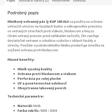
Popis
Súvisiace súbory (1)
Hodnotenie
Diskusia
Podrobný popis
Hliníkový ochranný pás Q-KAP 100 ALU
sa používa na ochranu
vetracích otvorov na fasádach budov a odkvapového priestoru
vo vetraných strechách proti vtákom, hlodavcom a hmyzu.
Chráni vetraný priestor pred nafúkaním nečistôt, čím zaisťuje
dostatočné vetranie a cirkuláciu vzduchu v oblasti fasády a
strechy. Použitie vysokokvalitného hliníka predurčuje mriežku na
zvýšenú ochranu proti hlodavcom.
Hlavné benefity:
Hliník vysokej kvality
Ochrana proti hlodavcom a vtákom
Perforácia po celej ploche
UV a poveternostná odolnosť
Obojstranne lakovaný povrch
Technické parametre:
Materiál:
hliník
Farba rub/líc:
9005 / 8004