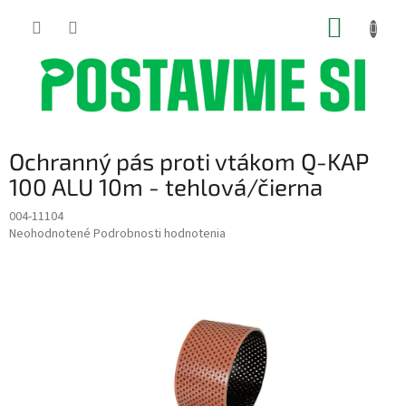
Prejsť
NÁKUP
na
obsah
KOŠÍK
Ochranný pás proti vtákom Q-KAP
100 ALU 10m - tehlová/čierna
004-11104
Priemerné
Neohodnotené
Podrobnosti hodnotenia
hodnotenie
produktu
je
0,0
z
5
hviezdičiek.