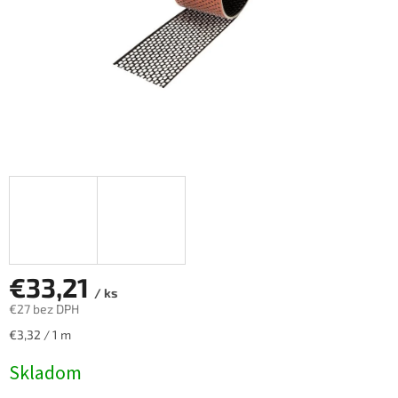
€33,21
/ ks
€27 bez DPH
Jednotková
€3,32 / 1 m
cena:
Skladom