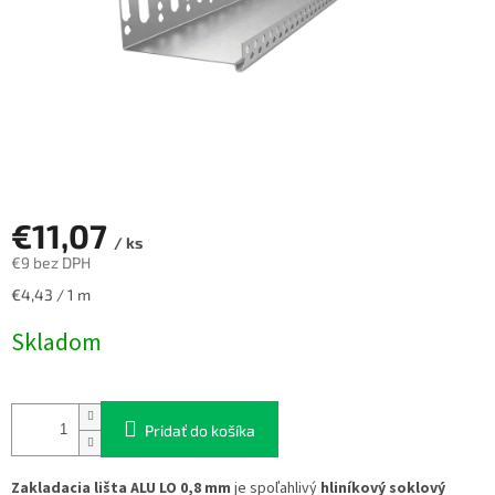
€11,07
/ ks
€9 bez DPH
Jednotková
€4,43 / 1 m
cena:
Skladom
Pridať do košíka
Zakladacia lišta ALU LO 0,8 mm
je spoľahlivý
hliníkový soklový