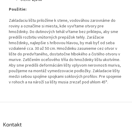
Použitie:
Zakladaciu lištu priložíme k stene, vodováhou zarovnáme do
roviny a označíme si miesta, kde vyvŕtame otvory pre
hmoždinky. Do dutinových tehál vŕtame bez príklepu, aby sme
predišli rozbitiu vnútorných prepážok tehly. Zarážacie
hmoždinky, najlepšie s hríbovou hlavou, by mali byť od seba
vzdialené cca. 30 až 50 cm. Hmoždinku zasunieme cez otvor v
lište do predvŕtaného, ​​dostatočne hlbokého a čistého otvoru v
murive. Zatlčením oceľového tŕňa do hmoždinky lištu ukotvíme.
Aby sme predišli deformáciám lišty vplyvom nerovnosti muriva,
použijeme na montáž vymedzovacie podložky. Zakladacie lišty
medzi sebou spojíme spojkami soklových profilov. Pre spojenie
v rohoch a na nároží sa lišty musia zrezať pod uhlom 45°.
Z
á
p
ä
Kontakt
t