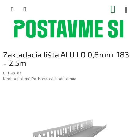
Prejsť
NÁKUP
na
obsah
KOŠÍK
Zakladacia lišta ALU LO 0,8mm, 183
- 2,5m
011-08183
Priemerné
Neohodnotené
Podrobnosti hodnotenia
hodnotenie
produktu
je
0,0
z
5
hviezdičiek.