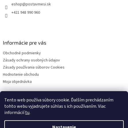
eshop
@
postavmesi.sk
i
e
+421 948 990 960
Informácie pre vás
Obchodné podmienky
Zásady ochrany osobných údajov
Zásady používania súborov Cookies
Hodnotenie obchodu
Moja objednávka
Tento web používa súbory cookie. Ďalším prechádzaním
Facebook
tohto webu vyjadrujete súhlas s ich používaním. Viac
informácií
tu
.
Nastavenie