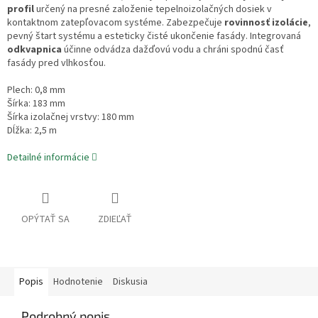
profil
určený na presné založenie tepelnoizolačných dosiek v
kontaktnom zatepľovacom systéme. Zabezpečuje
rovinnosť izolácie
,
pevný štart systému a esteticky čisté ukončenie fasády. Integrovaná
odkvapnica
účinne odvádza dažďovú vodu a chráni spodnú časť
fasády pred vlhkosťou.
Plech: 0,8 mm
Šírka: 183 mm
Šírka izolačnej vrstvy: 180 mm
Dĺžka: 2,5 m
Detailné informácie
OPÝTAŤ SA
ZDIEĽAŤ
Popis
Hodnotenie
Diskusia
Podrobný popis