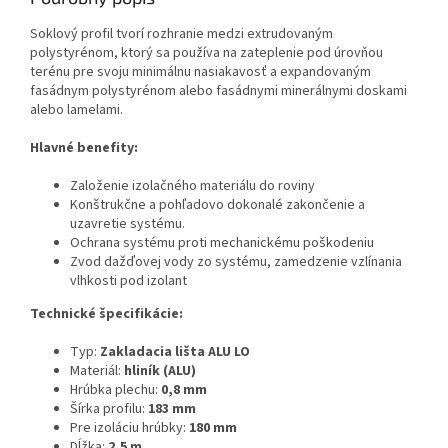
Soklový profil tvorí rozhranie medzi extrudovaným
polystyrénom, ktorý sa používa na zateplenie pod úrovňou
terénu pre svoju minimálnu nasiakavosť a expandovaným
fasádnym polystyrénom alebo fasádnymi minerálnymi doskami
alebo lamelami.
Hlavné benefity:
Založenie izolačného materiálu do roviny
Konštrukčne a pohľadovo dokonalé zakončenie a
uzavretie systému.
Ochrana systému proti mechanickému poškodeniu
Zvod dažďovej vody zo systému, zamedzenie vzlínania
vlhkosti pod izolant
Technické špecifikácie:
Typ:
Zakladacia lišta ALU LO
Materiál:
hliník (ALU)
Hrúbka plechu:
0,8 mm
Šírka profilu:
183 mm
Pre izoláciu hrúbky:
180 mm
Dĺžka:
2,5 m