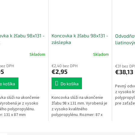
vka k žľabu 98x131 -
Koncovka k žľabu 98x131 -
Odvodňov
k
záslepka
liatinov
131x98x
Skladom
Skladom
 bez DPH
€2,40 bez DPH
€31 bez DP
95
€2,95
€38,13
o košíka
Do košíka
Pevný odv
z vysoko k
polypropylé
ka slúži na ukončenie
Koncovka slúži na ukončenie
pre zaťažen
 Vyrobená je z vysoko
žľabu 98 x 131 mm. Vyrobená je
tony) je pr
ného polypropylénu.
z vysoko kvalitného
skrutkou pr
: 131 x 87 mm
polypropylénu. Rozmer: 87 x
131 mmPriemer: 50 mm