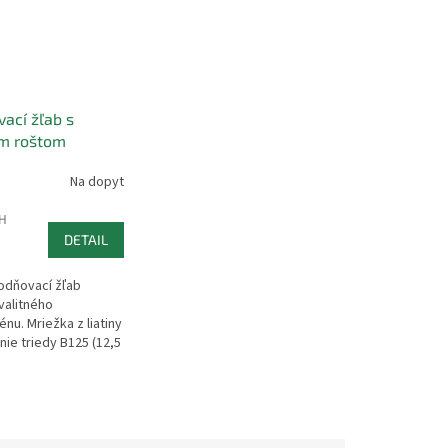
ací žľab s
ým roštom
1000mm B125
Na dopyt
H
DETAIL
odňovací žľab
valitného
nu. Mriežka z liatiny
ie triedy B125 (12,5
ichytená k žľabu
oti posunu...