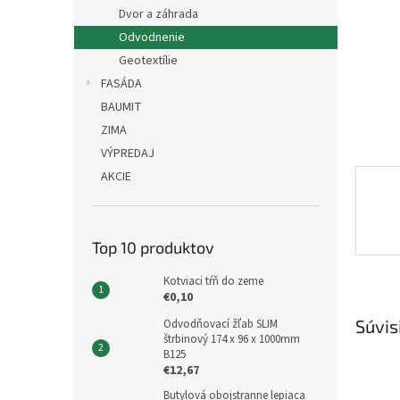
Dvor a záhrada
Odvodnenie
Geotextílie
FASÁDA
BAUMIT
ZIMA
VÝPREDAJ
AKCIE
Top 10 produktov
Kotviaci tŕň do zeme
€0,10
Súvis
Odvodňovací žľab SLIM
štrbinový 174 x 96 x 1000mm
B125
€12,67
Butylová obojstranne lepiaca