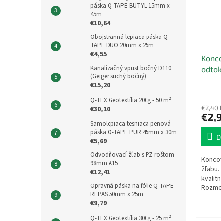
páska Q-TAPE BUTYL 15mm x
45m
€10,64
Obojstranná lepiaca páska Q-
TAPE DUO 20mm x 25m
€4,55
Konco
Kanalizačný vpust bočný D110
odto
(Geiger suchý bočný)
€15,20
Q-TEX Geotextília 200g - 50 m²
€2,40
€30,10
€2,
Samolepiaca tesniaca penová
páska Q-TAPE PUR 45mm x 30m
D
€5,69
Odvodňovací žľab s PZ roštom
Koncov
98mm A15
žľabu.
€12,41
kvalit
Opravná páska na fólie Q-TAPE
Rozmer
REPAS 50mm x 25m
€9,79
Q-TEX Geotextília 300g - 25 m²