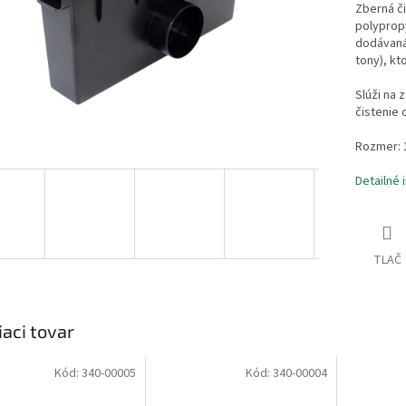
Zberná či
polypropy
dodávaná 
tony), kt
Slúži na 
čistenie
Rozmer: 
Detailné 
TLAČ
iaci tovar
Kód:
340-00005
Kód:
340-00004