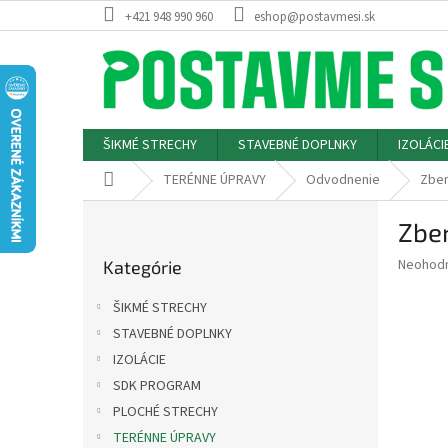
Prejsť
+421 948 990 960
eshop@postavmesi.sk
na
obsah
ŠIKMÉ STRECHY
STAVEBNÉ DOPLNKY
IZOLÁCI
Domov
TERÉNNE ÚPRAVY
Odvodnenie
Zber
B
Zbe
o
Preskočiť
č
Priemer
Neohod
Kategórie
kategórie
n
hodnote
ý
produkt
ŠIKMÉ STRECHY
p
je
STAVEBNÉ DOPLNKY
0,0
a
z
IZOLÁCIE
n
5
e
SDK PROGRAM
hviezdič
l
PLOCHÉ STRECHY
TERÉNNE ÚPRAVY