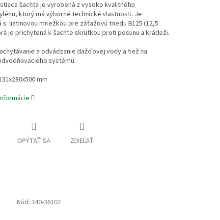
stiaca šachta je vyrobená z vysoko kvalitného
lénu, ktorý má výborné technické vlastnosti. Je
s liatinovou mriežkou pre záťažovú triedu B125 (12,5
orá je prichytená k šachte skrutkou proti posunu a krádeži.
zachytávanie a odvádzanie dažďovej vody a tiež na
 odvodňovacieho systému.
131x280x500 mm
informácie
OPÝTAŤ SA
ZDIEĽAŤ
Kód:
340-36102