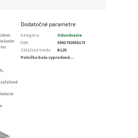
Dodatočné parametre
10
mm.
Kategória
:
Odvodnenie
riešením
EAN
:
5903792655173
tor.
Záťažová trieda
:
B125
Položka bola vypredaná…
ch,
e zaťažené
kladacie
ou