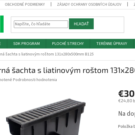
OBCHODNÉ PODMIENKY
ZÁSADY OCHRANY OSOBNÝCH ÚDAJOV
HĽADAŤ
E
SDK PROGRAM
PLOCHÉ STRECHY
TERÉNNE ÚPRAVY
ná šachta s liatinovým roštom 131x280x500mm B125
rná šachta s liatinovým roštom 131x
né
notené
Podrobnosti hodnotenia
nie
€30
u
€24,80 
Jednotk
Na do
cena:
iek.
Položka 