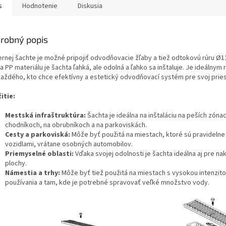
s
Hodnotenie
Diskusia
robný popis
ernej šachte je možné pripojiť odvodňovacie žľaby a tiež odtokovú rúru
Ø1
 PP materiálu je šachta ľahká, ale odolná a ľahko sa inštaluje. Je ideálnym 
každého, kto chce efektívny a estetický odvodňovací systém pre svoj pries
itie:
Mestská infraštruktúra:
Šachta je ideálna na inštaláciu na peších zóna
chodníkoch, na obrubníkoch a na parkoviskách.
Cesty a parkoviská:
Môže byť použitá na miestach, ktoré sú pravideln
vozidlami, vrátane osobných automobilov.
Priemyselné oblasti:
Vďaka svojej odolnosti je šachta ideálna aj pre na
plochy.
Námestia a trhy:
Môže byť tiež použitá na miestach s vysokou intenzit
používania a tam, kde je potrebné spravovať veľké množstvo vody.