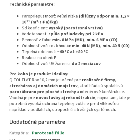
Technické parametre:
Paropriepustnosť: veľmi nízka
(difúzny odpor min. 1,2 ×
10¹¹ (m²·s·Pa)/kg)
Sd koeficient:
vysoký (parotesná vrstva)
Vodotesnosť:
spĺňa požiadavky pri 2 kPa
Pevnosť v ťahu:
min. 8 MPa (MD), min. 6 MPa (CD)
Odolnosť voči roztrhnutiu:
min. 40 N (MD), min. 40 N (CD)
Tepelná odolnosť:
−40 °C až +80 °C
Reakcia na oheň:
F
Odolnosť voči UV žiareniu:
do 2 mesiacov
Pre koho je produkt ideálny:
Q-FOL FLAT Roof 0,2 mm je určená pre
realizačné firmy,
strechárov aj domácich majstrov
, ktorí hľadajú spoľahlivú
parozábranu pre ploché strechy
a interiérové konštrukcie.
Vhodná je pre
novostavby aj rekonštrukcie
, najmä tam, kde je
potrebná vysoká ochrana tepelnej izolácie pred vlhkosťou –
napríklad v podlahách, stropoch či strešných systémoch.
Dodatočné parametre
Kategória
:
Parotesné fólie