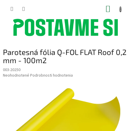
Prejsť
NÁKUP
na
obsah
KOŠÍK
Parotesná fólia Q-FOL FLAT Roof 0,2
mm - 100m2
003-20250
Priemerné
Neohodnotené
Podrobnosti hodnotenia
hodnotenie
produktu
je
0,0
z
5
hviezdičiek.