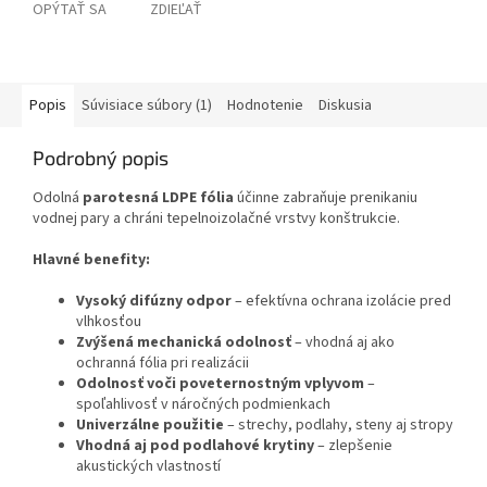
OPÝTAŤ SA
ZDIEĽAŤ
Popis
Súvisiace súbory (1)
Hodnotenie
Diskusia
Podrobný popis
Odolná
parotesná LDPE fólia
účinne zabraňuje prenikaniu
vodnej pary a chráni tepelnoizolačné vrstvy konštrukcie.
Hlavné benefity:
Vysoký difúzny odpor
– efektívna ochrana izolácie pred
vlhkosťou
Zvýšená mechanická odolnosť
– vhodná aj ako
ochranná fólia pri realizácii
Odolnosť voči poveternostným vplyvom
–
spoľahlivosť v náročných podmienkach
Univerzálne použitie
– strechy, podlahy, steny aj stropy
Vhodná aj pod podlahové krytiny
– zlepšenie
akustických vlastností