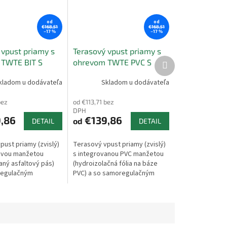
od
od
€168,51
€168,51
–17 %
–17 %
 vpust priamy s
Terasový vpust priamy s
Ďalší
 TWTE BIT S
ohrevom TWTE PVC S
produkt
kladom u dodávateľa
Skladom u dodávateľa
bez
od €113,71 bez
DPH
,86
€139,86
od
DETAIL
DETAIL
pust priamy (zvislý)
Terasový vpust priamy (zvislý)
ovou manžetou
s integrovanou PVC manžetou
aný asfaltový pás)
(hydroizolačná fólia na báze
regulačným
PVC) a so samoregulačným
m. Používa sa na
vyhrievaním. Používa sa na
plochých striech,...
odvodnenie plochých...