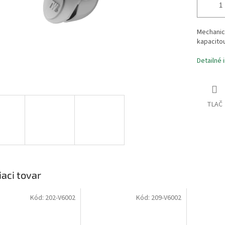
Mechanic
kapacito
Detailné 
TLAČ
iaci tovar
Kód:
202-V6002
Kód:
209-V6002