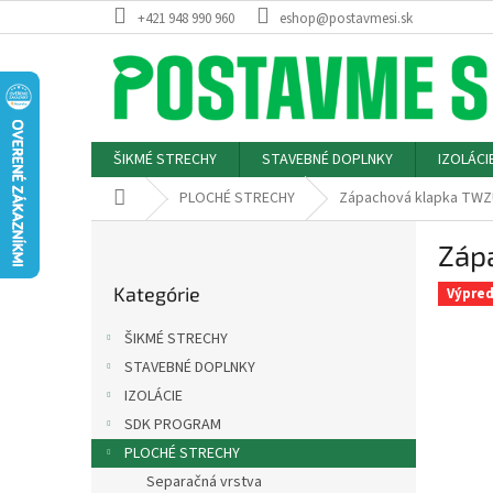
Prejsť
+421 948 990 960
eshop@postavmesi.sk
na
obsah
ŠIKMÉ STRECHY
STAVEBNÉ DOPLNKY
IZOLÁCI
Domov
PLOCHÉ STRECHY
Zápachová klapka TWZ
B
Záp
o
Preskočiť
č
Kategórie
kategórie
Výpred
n
ý
ŠIKMÉ STRECHY
p
STAVEBNÉ DOPLNKY
a
IZOLÁCIE
n
e
SDK PROGRAM
l
PLOCHÉ STRECHY
Separačná vrstva