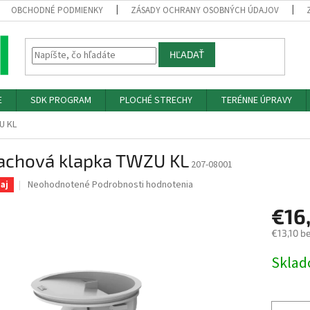
OBCHODNÉ PODMIENKY
ZÁSADY OCHRANY OSOBNÝCH ÚDAJOV
HĽADAŤ
E
SDK PROGRAM
PLOCHÉ STRECHY
TERÉNNE ÚPRAVY
U KL
achová klapka TWZU KL
207-08001
Priemerné
Neohodnotené
Podrobnosti hodnotenia
aj
hodnotenie
produktu
€16
je
€13,10 b
0,0
z
Jednotk
Skla
5
cena:
hviezdičiek.