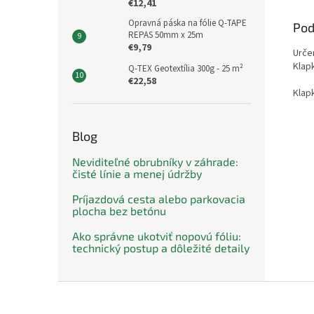
€12,41
Opravná páska na fólie Q-TAPE
Pod
REPAS 50mm x 25m
€9,79
Urče
Klap
Q-TEX Geotextília 300g - 25 m²
€22,58
Klapk
Blog
Neviditeľné obrubníky v záhrade:
čisté línie a menej údržby
Príjazdová cesta alebo parkovacia
plocha bez betónu
Ako správne ukotviť nopovú fóliu:
technický postup a dôležité detaily
Z
á