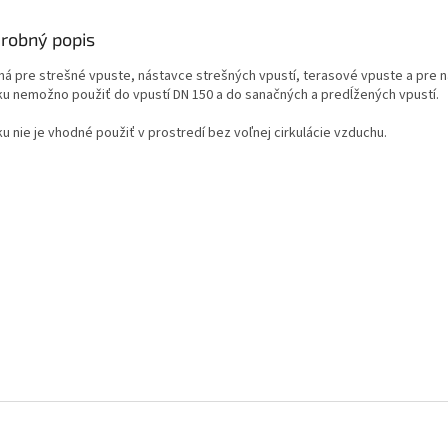
robný popis
ná pre strešné vpuste, nástavce strešných vpustí, terasové vpuste a pre n
ku nemožno použiť do vpustí DN 150 a do sanačných a predĺžených vpustí.
u nie je vhodné použiť v prostredí bez voľnej cirkulácie vzduchu.