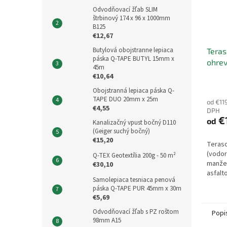
Odvodňovací žľab SLIM
štrbinový 174 x 96 x 1000mm
B125
€12,67
Butylová obojstranne lepiaca
Teras
páska Q-TAPE BUTYL 15mm x
ohre
45m
€10,64
Obojstranná lepiaca páska Q-
TAPE DUO 20mm x 25m
od €11
€4,55
DPH
€
od
Kanalizačný vpust bočný D110
(Geiger suchý bočný)
€15,20
Teras
(vodor
Q-TEX Geotextília 200g - 50 m²
manže
€30,10
asfalt
Samolepiaca tesniaca penová
samor
páska Q-TAPE PUR 45mm x 30m
vyhrie
€5,69
odvodn
Odvodňovací žľab s PZ roštom
Popi
98mm A15