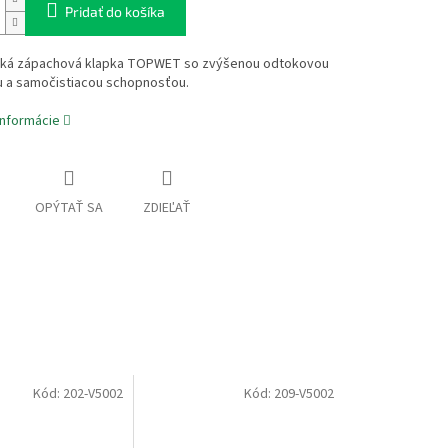
Pridať do košíka
ká zápachová klapka TOPWET so zvýšenou odtokovou
u a samočistiacou schopnosťou.
informácie
OPÝTAŤ SA
ZDIEĽAŤ
Kód:
202-V5002
Kód:
209-V5002