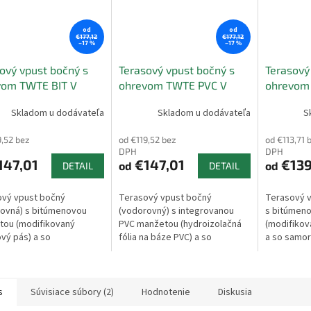
od
od
€177,12
€177,12
–17 %
–17 %
ový vpust bočný s
Terasový vpust bočný s
Terasový
vom TWTE BIT V
ohrevom TWTE PVC V
ohrevom
Skladom u dodávateľa
Skladom u dodávateľa
S
9,52 bez
od €119,52 bez
od €113,71 
DPH
DPH
147,01
€147,01
€139
od
od
DETAIL
DETAIL
ový vpust bočný
Terasový vpust bočný
Terasový v
ovná) s bitúmenovou
(vodorovný) s integrovanou
s bitúmen
tou (modifikovaný
PVC manžetou (hydroizolačná
(modifikov
ový pás) a so
fólia na báze PVC) a so
a so samo
egulačným
samoregulačným
vyhrievaní
vaním. Používa sa na
vyhrievaním. Používa sa na
odvodnenie 
enie plochých striech,...
odvodnenie plochých...
s
Súvisiace súbory (2)
Hodnotenie
Diskusia