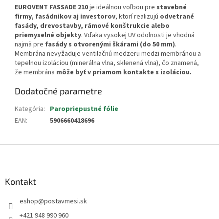
EUROVENT FASSADE 210
je ideálnou voľbou pre
stavebné
firmy, fasádnikov aj investorov
, ktorí realizujú
odvetrané
fasády, drevostavby, rámové konštrukcie alebo
priemyselné objekty
. Vďaka vysokej UV odolnosti je vhodná
najmä pre
fasády s otvorenými škárami (do 50 mm)
.
Membrána
nevyžaduje ventilačnú medzeru medzi membránou a
tepelnou izoláciou (minerálna vlna, sklenená vlna), čo znamená,
že membrána
môže byť v priamom kontakte s izoláciou.
Dodatočné parametre
Kategória
:
Paropriepustné fólie
EAN
:
5906660418696
Z
á
p
ä
Kontakt
t
eshop
@
postavmesi.sk
i
e
+421 948 990 960