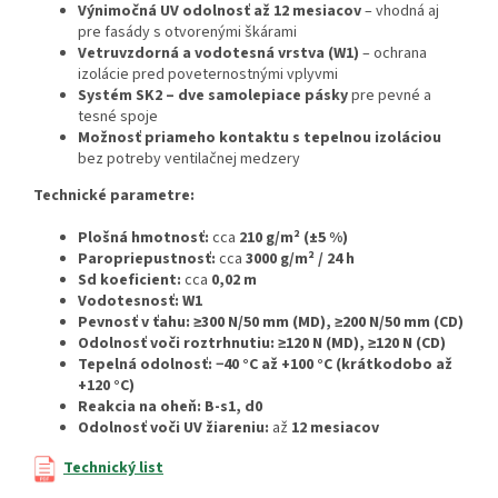
Výnimočná UV odolnosť až 12 mesiacov
– vhodná aj
pre fasády s otvorenými škárami
Vetruvzdorná a vodotesná vrstva (W1)
– ochrana
izolácie pred poveternostnými vplyvmi
Systém SK2 – dve samolepiace pásky
pre pevné a
tesné spoje
Možnosť priameho kontaktu s tepelnou izoláciou
bez potreby ventilačnej medzery
Technické parametre:
Plošná hmotnosť:
cca
210 g/m² (±5 %)
Paropriepustnosť:
cca
3000 g/m² / 24 h
Sd koeficient:
cca
0,02 m
Vodotesnosť:
W1
Pevnosť v ťahu:
≥300 N/50 mm (MD), ≥200 N/50 mm (CD)
Odolnosť voči roztrhnutiu:
≥120 N (MD), ≥120 N (CD)
Tepelná odolnosť:
−40 °C až +100 °C (krátkodobo až
+120 °C)
Reakcia na oheň:
B-s1, d0
Odolnosť voči UV žiareniu:
až
12 mesiacov
Technický list