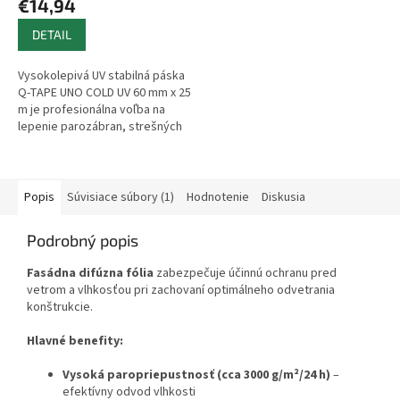
€14,94
DETAIL
Vysokolepivá UV stabilná páska
Q-TAPE UNO COLD UV 60 mm x 25
m je profesionálna voľba na
lepenie parozábran, strešných
membrán a fasádnych fólií aj v
náročných podmienkach....
Popis
Súvisiace súbory (1)
Hodnotenie
Diskusia
Podrobný popis
Fasádna difúzna fólia
zabezpečuje účinnú ochranu pred
vetrom a vlhkosťou pri zachovaní optimálneho odvetrania
konštrukcie.
Hlavné benefity:
Vysoká paropriepustnosť (cca 3000 g/m²/24 h)
–
efektívny odvod vlhkosti