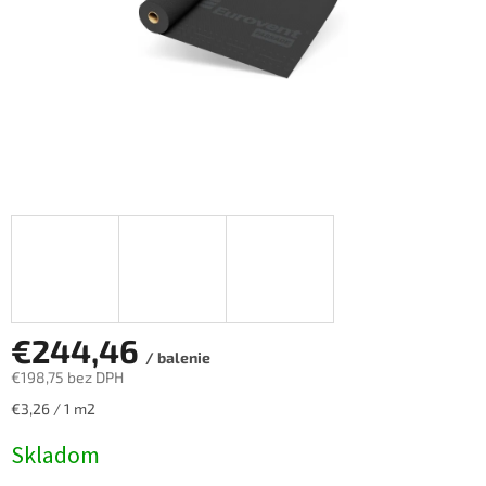
€244,46
/ balenie
€198,75 bez DPH
Jednotková
€3,26 / 1 m2
cena:
Skladom