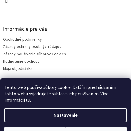
Informácie pre vás
Obchodné podmienky
Zásady ochrany osobných údajov
Zásady používania súborov Cookies
Hodnotenie obchodu
Moja objednávka
Tento web používa súbory cookie. Ďalším prechádzaním
Facebook
tohto webu vyjadrujete súhlas s ich používaním. Viac
informácií
tu
.
Nastavenie
Vytvoril Shoptet