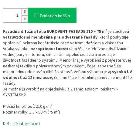
Pridať do košíka
Fasádna difúzna fólia EUROVENT FASSADE 210 – 75 m²
je špičková
vetruvzdorná membrána pre odvetrané fasády
, ktorá poskytuje
spoľahlivú ochranu konštrukcie pred vetrom, dažďom a vlhkosťou.
Vďaka vysokej
paropriepustnosti
umožňuje efektívne odvádzanie
vodnej pary z interiéru, čím chráni tepelnú izoláciu a predlžuje
životnosť fasádneho systému. Membrána je vyrobená z polyesterovej
netkanej textílie s polyuretánovým povlakom, čo jej zabezpečuje
mimoriadnu odolnosť a dlhú životnosť. Veľkou výhodou je aj
vysoká UV
odolnosť až 12 mesiacov
, čo umožňuje flexibilné plánovanie montáže
fasády.
Je možné ju vyrobiť na objednávku s 2 samolepiacimi páskami -
SYSTEM SK2.
2
Plošná hmotnosť: 210 g/m
2
Rozmer rolky: 1,5 x 50 m (75 m
)
Detailné informácie