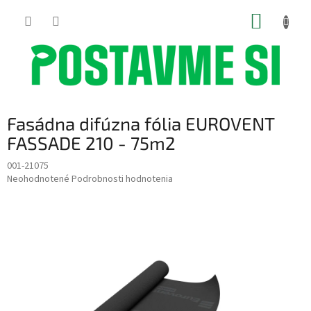
Prejsť
NÁKUP
na
obsah
KOŠÍK
Fasádna difúzna fólia EUROVENT
FASSADE 210 - 75m2
001-21075
Priemerné
Neohodnotené
Podrobnosti hodnotenia
hodnotenie
produktu
je
0,0
z
5
hviezdičiek.