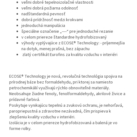
veľmi dobré tepelnoizolačné vlastnosti
veľmi dobrá požiarna odolnosť
nadštandardná pevnosť
dobrá prídržnosť medzi krokvami
jednoduchá manipulácia
špeciálne označenie „----“ pre jednoduché rezanie
v celom priereze štandardne hydrofobizovaný
výhody vyplývajúce z ECOSE® Technology: - príjemnejšia
na dotyk, menej prašná, bez zápachu
zlatý certifikát Eurofins za kvalitu vzduchu v interiéri
ECOSE® Technology je nová, revolučná technológia spojiva na
prírodnej báze bez formaldehydu, pri ktorej sa namiesto
petrochemikálií využívajú rýchlo obnoviteľné materiály.
Neobsahuje žiadne fenoly, fenolformaldehydy, akrilové živice a
prídavné farbivá.
Poskytuje vynikajúcu tepelnú a zvukovú ochranu, je nehorľavá,
paropriepustná a zdravotne nezávadná, čím prispieva k
zlepšeniu kvality vzduchu v interiéri.
Izolácia je v celom priereze hydrofobizovaná a balená je vo
forme rolky.