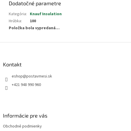
Dodatočné parametre
Kategória
:
Knauf Insulation
Hrúbka
:
100
Položka bola vypredaná…
Z
á
p
ä
Kontakt
t
eshop
@
postavmesi.sk
i
e
+421 948 990 960
Informácie pre vás
Obchodné podmienky