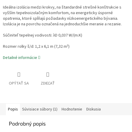
Ideálna izolácia medzi krokvy, na štandardné strešné konštrukcie s
vyšším tepelnoizolačným komfortom, na energeticky úsporné
opatrenia, ktoré spĺňajú požiadavky nízkoenergetického bývania.
Izolácia je na povrchu označená na jednoduchšie meranie a rezanie.
Súčiniteľ tepelnej vodivosti: λD 0,037 W/(m.K)
Rozmer rolky š/d: 1,2 x 6,1 m (7,32 m²)
Detailné informácie
OPÝTAŤ SA
ZDIEĽAŤ
Popis
Súvisiace súbory (1)
Hodnotenie
Diskusia
Podrobný popis