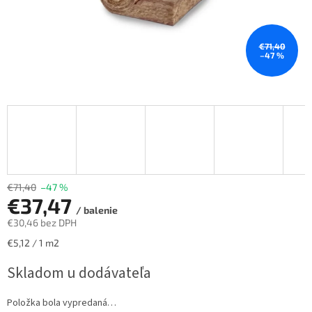
€71,40
–47 %
€71,40
–47 %
€37,47
/ balenie
€30,46 bez DPH
Jednotková
€5,12 / 1 m2
cena:
Skladom u dodávateľa
Položka bola vypredaná…