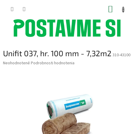
Prejsť
NÁKUP
na
obsah
KOŠÍK
Unifit 037, hr. 100 mm - 7,32m2
310-43100
Priemerné
Neohodnotené
Podrobnosti hodnotenia
hodnotenie
produktu
je
0,0
z
5
hviezdičiek.