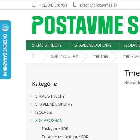
Prejsť
+421 948 990 960
eshop@postavmesi.sk
na
obsah
ŠIKMÉ STRECHY
STAVEBNÉ DOPLNKY
IZOLÁCI
Domov
SDK PROGRAM
Tmelenie
Tmel ROKO
B
Tmel
o
Preskočiť
č
Priemer
Neohod
Kategórie
kategórie
n
hodnote
ý
produkt
ŠIKMÉ STRECHY
p
je
STAVEBNÉ DOPLNKY
0,0
a
z
IZOLÁCIE
n
5
e
SDK PROGRAM
hviezdič
l
Pásky pre SDK
Tepelné izolácie pre SDK