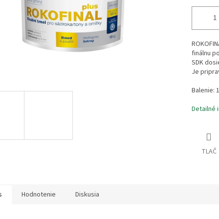
ROKOFINA
finálnu p
SDK dosi
Je pripra
Balenie: 
Detailné 
TLAČ
s
Hodnotenie
Diskusia