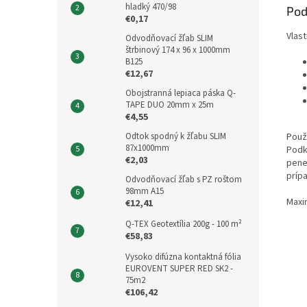
hladký 470/98
Pod
€0,17
Vlas
Odvodňovací žľab SLIM
štrbinový 174 x 96 x 1000mm
B125
€12,67
Obojstranná lepiaca páska Q-
TAPE DUO 20mm x 25m
€4,55
Odtok spodný k žľabu SLIM
Použi
87x1000mm
Podk
€2,03
pene
príp
Odvodňovací žľab s PZ roštom
98mm A15
Maxi
€12,41
Q-TEX Geotextília 200g - 100 m²
€58,83
Vysoko difúzna kontaktná fólia
EUROVENT SUPER RED SK2 -
75m2
€106,42