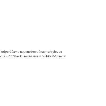
 odporúčame napenetrovať napr. akrylovou
je cca +5°C.Stierku nanášame v hrúbke 0-1mmn v