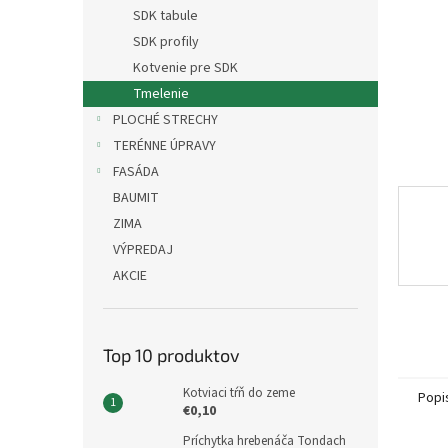
SDK tabule
SDK profily
Kotvenie pre SDK
Tmelenie
PLOCHÉ STRECHY
TERÉNNE ÚPRAVY
FASÁDA
BAUMIT
ZIMA
VÝPREDAJ
AKCIE
Top 10 produktov
Kotviaci tŕň do zeme
Popi
€0,10
Príchytka hrebenáča Tondach