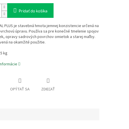
Pridať do košíka
L PLUS je stavebná hmota jemnej konzistencie určená na
ovrchovú úpravu. Používa sa pre konečné tmelenie spojov
ek, opravy sadrových povrchov omietok a starej maľby.
vená na okamžité použitie.
15 kg
informácie
OPÝTAŤ SA
ZDIEĽAŤ