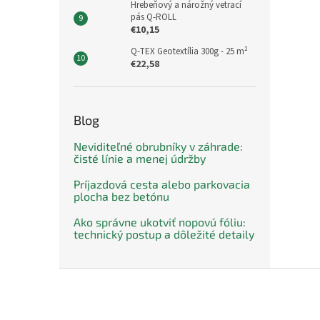
Hrebeňový a nárožný vetrací
pás Q-ROLL
€10,15
Q-TEX Geotextília 300g - 25 m²
€22,58
Blog
Neviditeľné obrubníky v záhrade:
čisté línie a menej údržby
Príjazdová cesta alebo parkovacia
plocha bez betónu
Ako správne ukotviť nopovú fóliu:
technický postup a dôležité detaily
Z
á
p