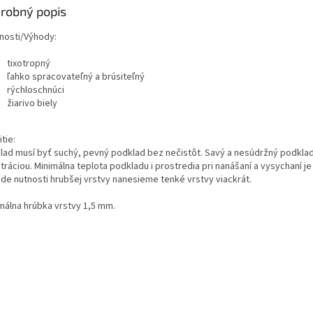
robný popis
tnosti/Výhody:
tixotropný
ľahko spracovateľný a brúsiteľný
rýchloschnúci
žiarivo biely
tie:
lad musí byť suchý, pevný podklad bez nečistôt.
Savý a nesúdržný podklad
tráciou. Minimálna teplota podkladu i prostredia pri nanášaní a vysychaní 
ade nutnosti hrubšej vrstvy nanesieme tenké vrstvy viackrát.
málna hrúbka vrstvy 1,5 mm.