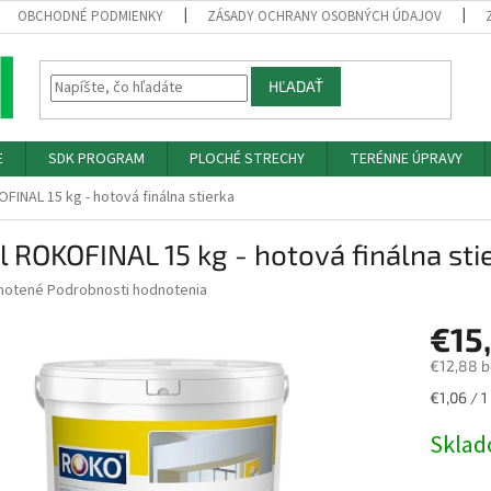
OBCHODNÉ PODMIENKY
ZÁSADY OCHRANY OSOBNÝCH ÚDAJOV
HĽADAŤ
E
SDK PROGRAM
PLOCHÉ STRECHY
TERÉNNE ÚPRAVY
FINAL 15 kg - hotová finálna stierka
 ROKOFINAL 15 kg - hotová finálna sti
né
notené
Podrobnosti hodnotenia
nie
€15
u
€12,88 
Jednotk
€1,06 / 1
cena:
iek.
Skla