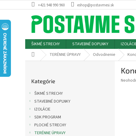
Prejsť
+421 948 990 960
eshop@postavmesi.sk
na
obsah
ŠIKMÉ STRECHY
STAVEBNÉ DOPLNKY
IZOLÁCI
Domov
TERÉNNE ÚPRAVY
Odvodnenie
Konc
B
Kon
o
Preskočiť
č
Priemer
Neohod
Kategórie
kategórie
n
hodnote
ý
produkt
ŠIKMÉ STRECHY
p
je
STAVEBNÉ DOPLNKY
0,0
a
z
IZOLÁCIE
n
5
e
SDK PROGRAM
hviezdič
l
PLOCHÉ STRECHY
TERÉNNE ÚPRAVY