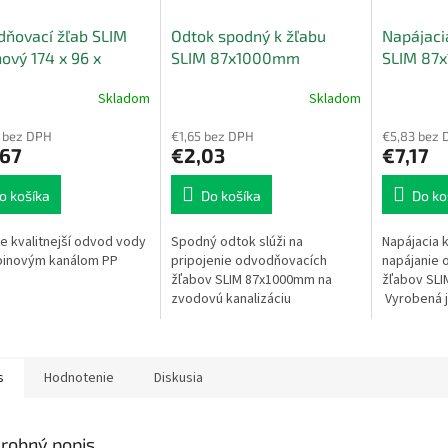
ňovací žľab SLIM
Odtok spodný k žľabu
Napájaci
nový 174 x 96 x
SLIM 87x1000mm
SLIM 87
mm B125
Skladom
Skladom
Priemerné
hodnoteni
 bez DPH
€1,65 bez DPH
€5,83 bez 
produktu
,67
€2,03
€7,17
je
5,0
z
o košíka
Do košíka
Do ko
5
hviezdičiek
e kvalitnejší odvod vody
Spodný odtok slúži na
Napájacia k
binovým kanálom PP
pripojenie odvodňovacích
napájanie 
žľabov SLIM 87x1000mm na
žľabov SLIM
zvodovú kanalizáciu
Vyrobená j
s priemerom 110 mm.
kvalitného
Vyrobený je z vysoko
a osadená 
kvalitného polypropylénu....
s
Hodnotenie
Diskusia
robný popis