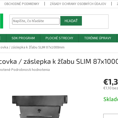
OBCHODNÉ PODMIENKY
ZÁSADY OCHRANY OSOBNÝCH ÚDAJOV
HĽADAŤ
E
SDK PROGRAM
PLOCHÉ STRECHY
TERÉNNE ÚPRAVY
ovka / záslepka k žľabu SLIM 87x1000mm
covka / záslepka k žľabu SLIM 87x10
né
notené
Podrobnosti hodnotenia
nie
€1,
u
€1,10 be
Jednotk
Skla
cena:
iek.