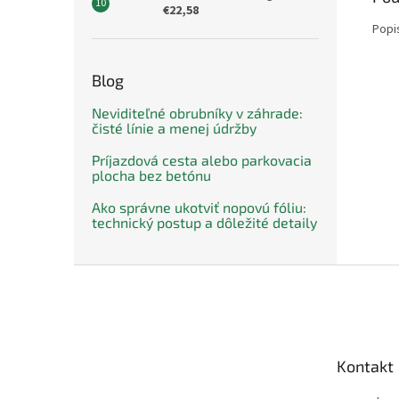
€22,58
Popi
Blog
Neviditeľné obrubníky v záhrade:
čisté línie a menej údržby
Príjazdová cesta alebo parkovacia
plocha bez betónu
Ako správne ukotviť nopovú fóliu:
technický postup a dôležité detaily
Z
á
p
ä
t
Kontakt
i
e