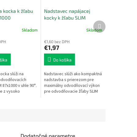
a kocka k žľabu
Nadstavec napájacej
x1000
kocky k žľabu SLIM
Ďalší
87x1000
produkt
Skladom
Skladom
e
DPH
€1,60 bez DPH
€1,97
šíka
Do košíka
.
ocka slúži na
Nadstavec slúži ako kompaktná
odvodňovacích
nadstavba s prierezom pre
 87x1000 v uhle 90°.
maximálny odvodňovací výkon
e z vysoko
pre odvodňovacie žľaby SLIM
 polypropylénu
87x1000. Vyrobený je z vysoko
mriežkou...
kvalitného...
Dodatočné parametre