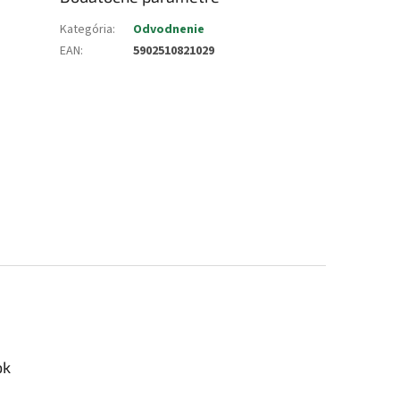
Kategória
:
Odvodnenie
EAN
:
5902510821029
ok