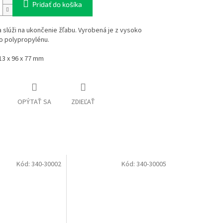
Pridať do košíka
slúži na ukončenie žľabu. Vyrobená je z vysoko
o polypropylénu.
3 x 96 x 77 mm
OPÝTAŤ SA
ZDIEĽAŤ
Kód:
340-30002
Kód:
340-30005