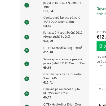
páska Q-TAPE BUTYL 15mm x
45m
Odvod
€10,64
štrbi
Obojstranná lepiaca páska Q-
1000
TAPE DUO 20mm x 25m
€4,55
€10,30
Kanalizačný vpust bočný D110
€12
(Geiger suchý bočný)
€15,20
D
Q-TEX Geotextília 200g - 50 m²
€30,10
Objavt
Samolepiaca tesniaca penová
so štr
páska Q-TAPE PUR 45mm x 30m
B125.
€5,69
Odvodňovací žľab s PZ roštom
98mm A15
€12,41
Opravná páska na fólie Q-TAPE
Popi
REPAS 50mm x 25m
€9,79
Q-TEX Geotextília 300g - 25 m²
Pod