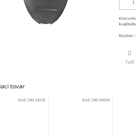
Koncovka 
kvalitnéh
Rozmer: 1
TLAČ
iaci tovar
Kód:
340-34105
Kód:
340-30004