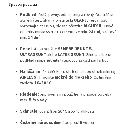
Spôsob použitia
Podklad:
čistý, pevný, odmastený a rovný. Odstráňte
staré nátery, škvrny pretrite
IZOLARE
, nerovnosti
vyrovnajte stierkou, plesne ošetrite
ALGHESIL
. Nové
omietky musia vyzrieť: cementové min.
28 dní
, sadrové
min.
14 dní
.
Penetrácia:
použite
SEMPRE GRUNT W
,
ULTRAGRUNT
alebo
LATEX GRUNT
. Silne sfarbené
podklady napenetrujte latexovou základnou farbou.
Nanášanie:
2× valčekom, štetcom alebo striekaním (aj
AIRLESS
). Pracujte
mokré do mokrého
. Optimálna
teplota:
10–30 °C
.
Riedenie:
pripravená na použitie, v prípade potreby
max.
5 % vody
.
Schnutie:
cca
2 h
pri 20 °C a 55 % vlhkosti.
Čistenie náradia:
ihneď po použití vodou.