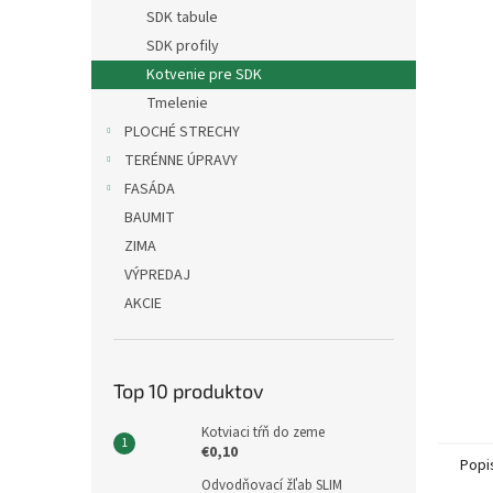
SDK tabule
SDK profily
Kotvenie pre SDK
Tmelenie
PLOCHÉ STRECHY
TERÉNNE ÚPRAVY
FASÁDA
BAUMIT
ZIMA
VÝPREDAJ
AKCIE
Top 10 produktov
Kotviaci tŕň do zeme
€0,10
Popi
Odvodňovací žľab SLIM