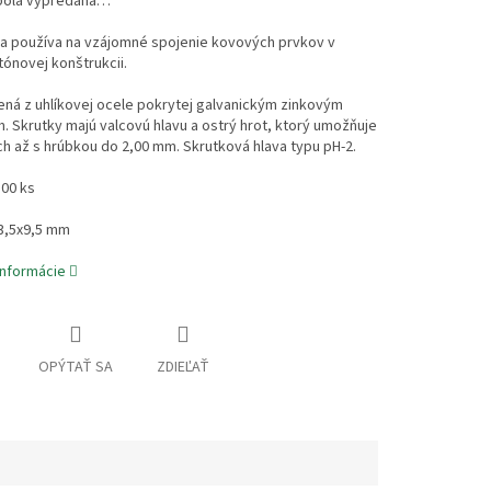
bola vypredaná…
sa používa na vzájomné spojenie kovových prvkov v
ónovej konštrukcii.
ná z uhlíkovej ocele pokrytej galvanickým zinkovým
 Skrutky majú valcovú hlavu a ostrý hrot, ktorý umožňuje
ch až s hrúbkou do 2,00 mm. Skrutková hlava typu pH-2.
100 ks
3,5x9,5 mm
informácie
OPÝTAŤ SA
ZDIEĽAŤ