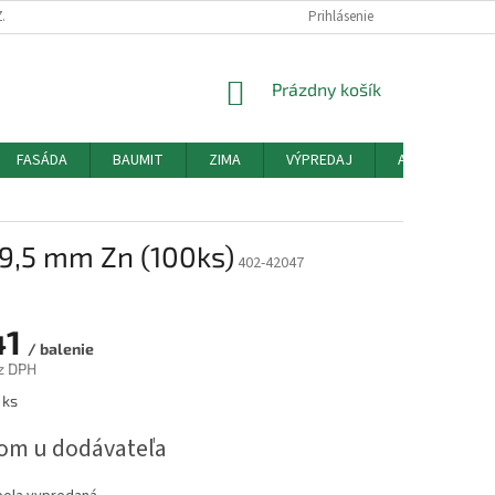
ZÁSADY POUŽÍVANIA SÚBOROV COOKIES
HODNOTENIE OBCHODU
Prihlásenie
MO
NÁKUPNÝ
Prázdny košík
KOŠÍK
FASÁDA
BAUMIT
ZIMA
VÝPREDAJ
AKCIE
O
 9,5 mm Zn (100ks)
402-42047
41
/ balenie
z DPH
ová
 ks
om u dodávateľa