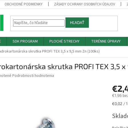
OBCHODNÉ PODMIENKY
ZÁSADY OCHRANY OSOBNÝCH ÚDAJOV
HĽADAŤ
E
SDK PROGRAM
PLOCHÉ STRECHY
TERÉNNE ÚPRAVY
adrokartonárska skrutka PROFI TEX 3,5 x 9,5 mm Zn (100ks)
okartonárska skrutka PROFI TEX 3,5 x
né
notené
Podrobnosti hodnotenia
nie
€2,
u
€1,96 be
Jednotk
€0,02 / 1
cena:
iek.
Sklad