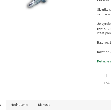
Položka 
Skrutka 
sadrokart
Je vyrobe
povrchom.
vŕtať ple
Balenie: 
Rozmer: 
Detailné 
TLAČ
s
Hodnotenie
Diskusia