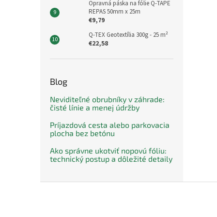
Opravná páska na fólie Q-TAPE
REPAS 50mm x 25m
€9,79
Q-TEX Geotextília 300g - 25 m²
€22,58
Blog
Neviditeľné obrubníky v záhrade:
čisté línie a menej údržby
Príjazdová cesta alebo parkovacia
plocha bez betónu
Ako správne ukotviť nopovú fóliu:
technický postup a dôležité detaily
Z
á
p