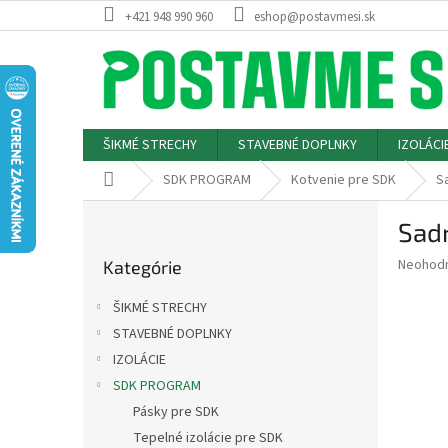
Prejsť
+421 948 990 960
eshop@postavmesi.sk
na
obsah
ŠIKMÉ STRECHY
STAVEBNÉ DOPLNKY
IZOLÁCI
Domov
SDK PROGRAM
Kotvenie pre SDK
S
B
Sadr
o
Preskočiť
č
Priemer
Neohod
Kategórie
kategórie
n
hodnote
ý
produkt
ŠIKMÉ STRECHY
p
je
STAVEBNÉ DOPLNKY
0,0
a
z
IZOLÁCIE
n
5
e
SDK PROGRAM
hviezdič
l
Pásky pre SDK
Tepelné izolácie pre SDK