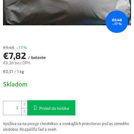
€9,48
–17 %
€9,48
–17 %
€7,82
/ balenie
€6,36 bez DPH
Jednotková
€0,31 / 1 kg
cena:
Skladom
Pridať do košíka
Využíva sa na posyp chodníkov a vonkajších priestorov počas zimného
obdobia. Rozpúšťa ľad a sneh.