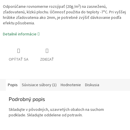
2
Odporúčame rovnomerne rozsýpať (20g/m
) na zasneženú,
zľadovatenú, klzkú plochu. Účinnosť použitia do teploty -7°C. Pri vyššej
hrúbke zľadovatenia ako 2mm, je potrebné zvýšiť dávkovanie podľa
efektu pôsobenia.
Detailné informácie
OPÝTAŤ SA
ZDIEĽAŤ
Popis
Súvisiace súbory (1)
Hodnotenie
Diskusia
Podrobný popis
Skladujte v pôvodných, uzavretých obaloch na suchom
podklade. Skladujte oddelene od potravín.