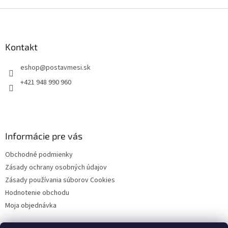
Z
á
p
ä
Kontakt
t
eshop
@
postavmesi.sk
i
e
+421 948 990 960
Informácie pre vás
Obchodné podmienky
Zásady ochrany osobných údajov
Zásady používania súborov Cookies
Hodnotenie obchodu
Moja objednávka