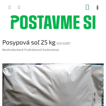
Prejsť
NÁKUP
na
obsah
KOŠÍK
Posypová soľ 25 kg
320-32007
Priemerné
Neohodnotené
Podrobnosti hodnotenia
hodnotenie
produktu
je
0,0
z
5
hviezdičiek.