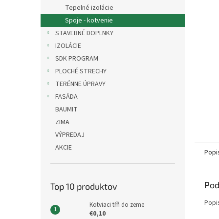
Tepelné izolácie
Spoje - kotvenie
STAVEBNÉ DOPLNKY
IZOLÁCIE
SDK PROGRAM
PLOCHÉ STRECHY
TERÉNNE ÚPRAVY
FASÁDA
BAUMIT
ZIMA
VÝPREDAJ
AKCIE
Popi
Pod
Top 10 produktov
Popi
Kotviaci tŕň do zeme
€0,10