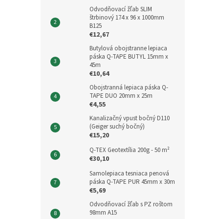
Odvodňovací žľab SLIM
štrbinový 174 x 96 x 1000mm
B125
€12,67
Butylová obojstranne lepiaca
páska Q-TAPE BUTYL 15mm x
45m
€10,64
Obojstranná lepiaca páska Q-
TAPE DUO 20mm x 25m
€4,55
Kanalizačný vpust bočný D110
(Geiger suchý bočný)
€15,20
Q-TEX Geotextília 200g - 50 m²
€30,10
Samolepiaca tesniaca penová
páska Q-TAPE PUR 45mm x 30m
€5,69
Odvodňovací žľab s PZ roštom
98mm A15