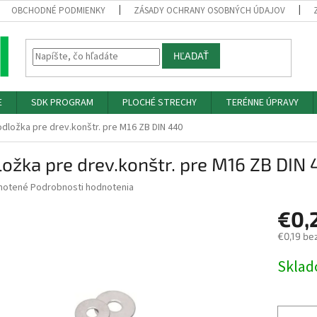
OBCHODNÉ PODMIENKY
ZÁSADY OCHRANY OSOBNÝCH ÚDAJOV
HĽADAŤ
E
SDK PROGRAM
PLOCHÉ STRECHY
TERÉNNE ÚPRAVY
dložka pre drev.konštr. pre M16 ZB DIN 440
ožka pre drev.konštr. pre M16 ZB DIN
né
notené
Podrobnosti hodnotenia
nie
€0,
u
€0,19 be
Jednotk
Skla
cena:
iek.