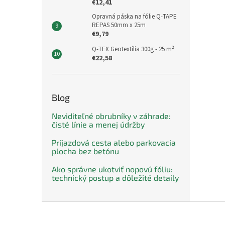
€12,41
Opravná páska na fólie Q-TAPE
REPAS 50mm x 25m
€9,79
Q-TEX Geotextília 300g - 25 m²
€22,58
Blog
Neviditeľné obrubníky v záhrade:
čisté línie a menej údržby
Príjazdová cesta alebo parkovacia
plocha bez betónu
Ako správne ukotviť nopovú fóliu:
technický postup a dôležité detaily
Z
á