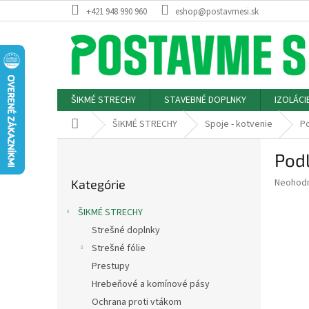
Prejsť
+421 948 990 960
eshop@postavmesi.sk
na
obsah
ŠIKMÉ STRECHY
STAVEBNÉ DOPLNKY
IZOLÁCI
Domov
ŠIKMÉ STRECHY
Spoje - kotvenie
Po
B
Podl
o
Preskočiť
č
Priemer
Neohod
Kategórie
kategórie
n
hodnote
ý
produkt
ŠIKMÉ STRECHY
p
je
Strešné doplnky
0,0
a
z
Strešné fólie
n
5
e
Prestupy
hviezdič
l
Hrebeňové a komínové pásy
Ochrana proti vtákom