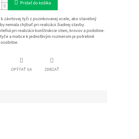
Pridať do košíka
k závitovej tyči z pozinkovanej ocele, ako stavebný
by nemala chýbať pri realizácii žiadnej stavby.
teľná pri realizácii konštrukcie stien, krovov a podobne.
 tyče a matice k jednotlivým rozmerom je potrebné
 osobitne.
OPÝTAŤ SA
ZDIEĽAŤ