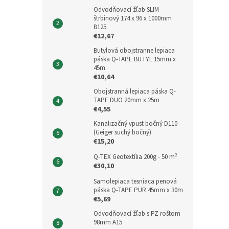
Odvodňovací žľab SLIM
štrbinový 174 x 96 x 1000mm
B125
€12,67
Butylová obojstranne lepiaca
páska Q-TAPE BUTYL 15mm x
45m
€10,64
Obojstranná lepiaca páska Q-
TAPE DUO 20mm x 25m
€4,55
Kanalizačný vpust bočný D110
(Geiger suchý bočný)
€15,20
Q-TEX Geotextília 200g - 50 m²
€30,10
Samolepiaca tesniaca penová
páska Q-TAPE PUR 45mm x 30m
€5,69
Odvodňovací žľab s PZ roštom
98mm A15