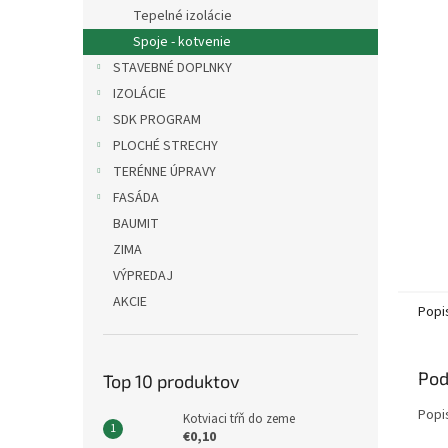
Tepelné izolácie
Spoje - kotvenie
STAVEBNÉ DOPLNKY
IZOLÁCIE
SDK PROGRAM
PLOCHÉ STRECHY
TERÉNNE ÚPRAVY
FASÁDA
BAUMIT
ZIMA
VÝPREDAJ
AKCIE
Popi
Pod
Top 10 produktov
Popi
Kotviaci tŕň do zeme
€0,10