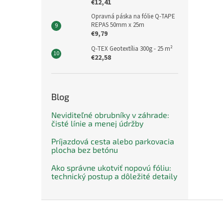
€12,41
Opravná páska na fólie Q-TAPE
REPAS 50mm x 25m
€9,79
Q-TEX Geotextília 300g - 25 m²
€22,58
Blog
Neviditeľné obrubníky v záhrade:
čisté línie a menej údržby
Príjazdová cesta alebo parkovacia
plocha bez betónu
Ako správne ukotviť nopovú fóliu:
technický postup a dôležité detaily
Z
á