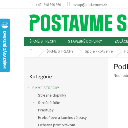
Prejsť
+421 948 990 960
eshop@postavmesi.sk
na
obsah
ŠIKMÉ STRECHY
STAVEBNÉ DOPLNKY
IZOLÁCI
Domov
ŠIKMÉ STRECHY
Spoje - kotvenie
Po
B
Podl
o
Preskočiť
č
Priemer
Neohod
Kategórie
kategórie
n
hodnote
ý
produkt
ŠIKMÉ STRECHY
p
je
Strešné doplnky
0,0
a
z
Strešné fólie
n
5
e
Prestupy
hviezdič
l
Hrebeňové a komínové pásy
Ochrana proti vtákom