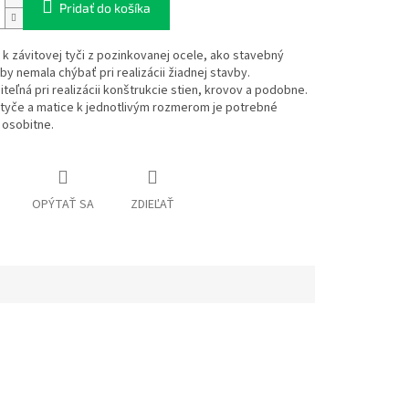
Pridať do košíka
k závitovej tyči z pozinkovanej ocele, ako stavebný
by nemala chýbať pri realizácii žiadnej stavby.
teľná pri realizácii konštrukcie stien, krovov a podobne.
 tyče a matice k jednotlivým rozmerom je potrebné
 osobitne.
OPÝTAŤ SA
ZDIEĽAŤ