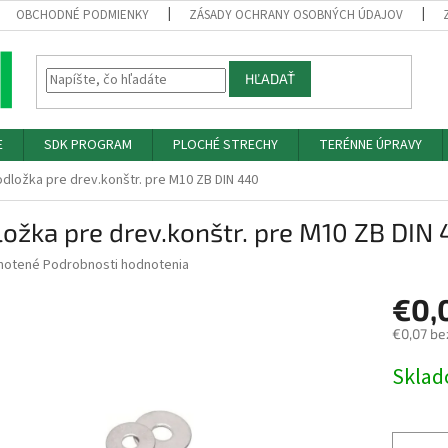
OBCHODNÉ PODMIENKY
ZÁSADY OCHRANY OSOBNÝCH ÚDAJOV
HĽADAŤ
E
SDK PROGRAM
PLOCHÉ STRECHY
TERÉNNE ÚPRAVY
dložka pre drev.konštr. pre M10 ZB DIN 440
ožka pre drev.konštr. pre M10 ZB DIN
né
notené
Podrobnosti hodnotenia
nie
€0,
u
€0,07 be
Jednotk
Skla
cena:
iek.