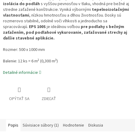
izolácia do podláh
s vyššou pevnosťou v tlaku, vhodná pre bežné aj
stredne zaťažené konštrukcie. Vyniká výbornými
tepelnoizolačnými
vlastnosťami
, nízkou hmotnosťou a dlhou životnosťou. Dosky sú
rozmerovo stabilné, odolné voči vlhkosti a jednoducho sa
spracovávajú.
EPS 100S
je ideálnou voľbou
pre podlahy s bežným
zaťažením, pod podlahové vykurovanie, zaťažované strechy aj
ďalšie stavebné aplikácie.
Rozmer: 500 x 1000 mm
2
3
Balenie: 12 ks = 6 m
(0,300 m
)
Detailné informácie
OPÝTAŤ SA
ZDIEĽAŤ
Popis
Súvisiace súbory (1)
Hodnotenie
Diskusia