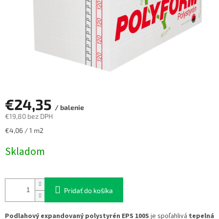
€24,35
/ balenie
€19,80 bez DPH
Jednotková
€4,06 / 1 m2
cena:
Skladom
Pridať do košíka
Podlahový expandovaný polystyrén EPS 100S
je spoľahlivá
tepelná