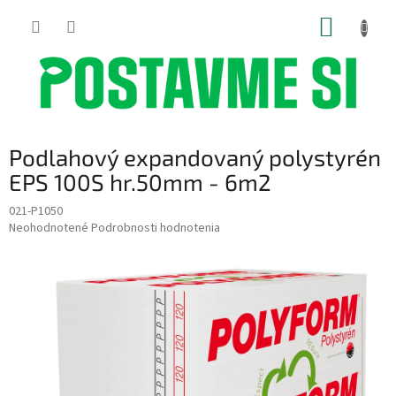
Prejsť
NÁKUP
na
obsah
KOŠÍK
Podlahový expandovaný polystyrén
EPS 100S hr.50mm - 6m2
021-P1050
Priemerné
Neohodnotené
Podrobnosti hodnotenia
hodnotenie
produktu
je
0,0
z
5
hviezdičiek.