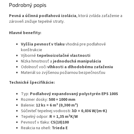
Podrobný popis
Pevná a účinná podlahová izolácia
, ktorá zvláda zaťaženie a
zároveň znižuje tepelné straty.
Hlavné benefity:
Vyššia pevnosť v tlaku
vhodná pre podlahové
konštrukcie
Výborné
tepelnoizolačné vlastnosti
Nízka hmotnosť a
jednoduchá manipulácia
Odolnosť voči
vlhkosti a dlhodobému zaťaženiu
Materiál so zvýšenou požiarnou bezpečnosťou
Technické špecifikácie:
Typ:
Podlahový expandovaný polystyrén EPS 100S
Rozmer dosky:
500 × 1000 mm
Balenie:
12 ks = 6 m² (0,300 m³)
Súčiniteľ tepelnej vodivosti:
λD = 0,036 W/(m·K)
Tepelný odpor:
R = 1,35 m²K/W
Pevnosť v tlaku:
CS(10)100
Reakcia na oheň:
Trieda E