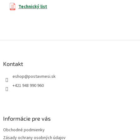
Technický list
Z
á
p
ä
Kontakt
t
eshop
@
postavmesi.sk
i
e
+421 948 990 960
Informácie pre vás
Obchodné podmienky
Zásady ochrany osobných údajov