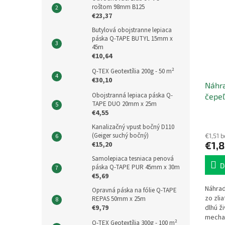
roštom 98mm B125
€23,37
Butylová obojstranne lepiaca
páska Q-TAPE BUTYL 15mm x
45m
€10,64
Q-TEX Geotextília 200g - 50 m²
€30,10
Náhr
Obojstranná lepiaca páska Q-
čepeľ
TAPE DUO 20mm x 25m
blistr
€4,55
Kanalizačný vpust bočný D110
(Geiger suchý bočný)
€1,51 
€1,
€15,20
Samolepiaca tesniaca penová
D
páska Q-TAPE PUR 45mm x 30m
€5,69
Náhrad
Opravná páska na fólie Q-TAPE
zo zlia
REPAS 50mm x 25m
€9,79
dlhú ž
mecha
Q-TEX Geotextília 300g - 100 m²