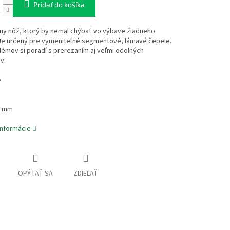
Pridať do košíka
lny nôž, ktorý by nemal chýbať vo výbave žiadneho
 Je určený pre vymeniteľné segmentové, lámavé čepele.
émov si poradí s prerezaním aj veľmi odolných
v:
e
8 mm
informácie
OPÝTAŤ SA
ZDIEĽAŤ