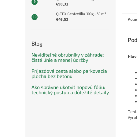
Hrúbka
€90,31
čepel
Q-TEX Geotextília 300g - 50 m²
€46,52
Popi
Pod
Blog
Neviditeľné obrubníky v záhrade:
Hlav
čisté línie a menej údržby
Príjazdová cesta alebo parkovacia
plocha bez betónu
Ako správne ukotviť nopovú fóliu:
technický postup a dôležité detaily
Tent
Vyro