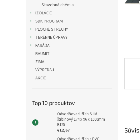
Stavebná chémia
IZOLÁCIE
SDK PROGRAM
PLOCHÉ STRECHY
TERÉNNE ÚPRAVY
FASÁDA
BAUMIT
ZIMA
VÝPREDAJ
AKCIE
Top 10 produktov
Odvodňovací žľab SLIM
štrbinový 174 x 96 x 1000mm
B125
Súvis
€12,67
Odvodňovací žľab s PVC