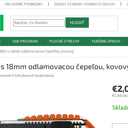
OBCHODNÉ PODMIENKY
ZÁSADY OCHRANY OSOBNÝCH ÚDAJOV
HĽADAŤ
E
SDK PROGRAM
PLOCHÉ STRECHY
TERÉNNE ÚPRAVY
Nôž s 18mm odlamovacou čepeľou, kovový
 s 18mm odlamovacou čepeľou, kovov
né
notené
Podrobnosti hodnotenia
nie
€2,
u
€1,66 be
Jednotk
Skla
cena:
iek.