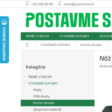
Prejsť
+421 948 990 960
eshop@postavmesi.sk
na
obsah
ŠIKMÉ STRECHY
STAVEBNÉ DOPLNKY
IZOLÁCI
Domov
STAVEBNÉ DOPLNKY
Ručné náradie
B
Nôž
o
Preskočiť
č
Priemer
Neohod
Kategórie
kategórie
n
hodnote
ý
produkt
ŠIKMÉ STRECHY
p
je
STAVEBNÉ DOPLNKY
0,0
a
z
Pásky
n
5
e
OSB dosky
hviezdič
l
Ručné náradie
Spojovací materiál