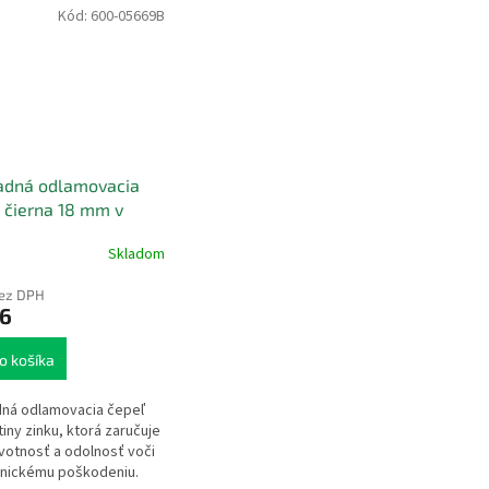
Kód:
600-05669B
adná odlamovacia
 čierna 18 mm v
i
Skladom
bez DPH
86
o košíka
ná odlamovacia čepeľ
tiny zinku, ktorá zaručuje
ivotnosť a odolnosť voči
nickému poškodeniu.