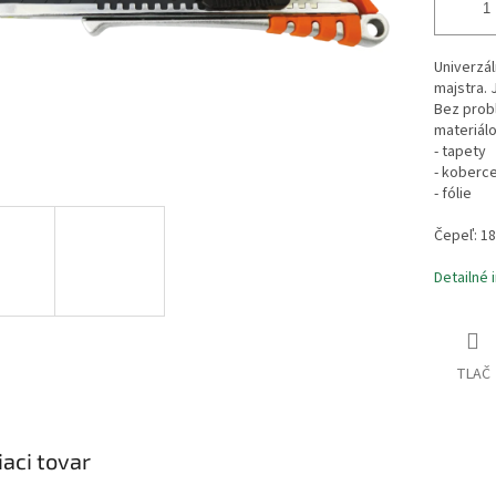
Univerzá
majstra.
Bez probl
materiálo
- tapety
- koberc
- fólie
Čepeľ: 1
Detailné 
TLAČ
iaci tovar