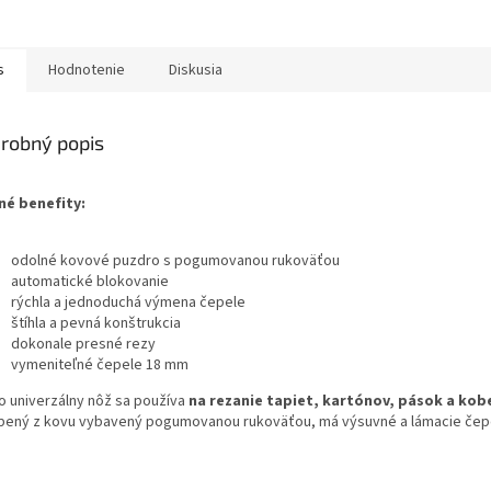
 čepele 0,5 mmŠírka
e 18 mm
s
Hodnotenie
Diskusia
robný popis
né benefity:
odolné kovové puzdro s pogumovanou rukoväťou
automatické blokovanie
rýchla a jednoduchá výmena čepele
štíhla a pevná konštrukcia
dokonale presné rezy
vymeniteľné čepele 18 mm
o univerzálny nôž sa používa
na rezanie tapiet, kartónov, pások a kob
bený z kovu vybavený pogumovanou rukoväťou, má výsuvné a lámacie čep