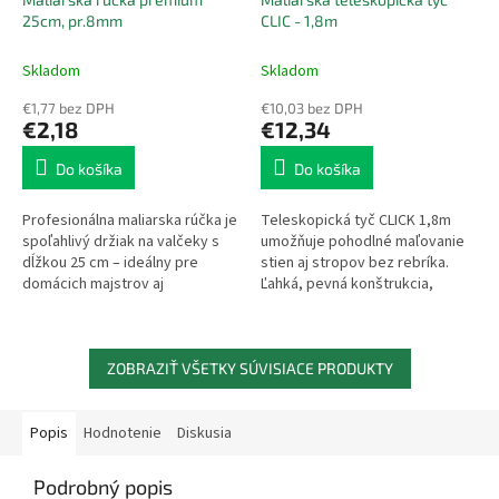
25cm, pr.8mm
CLIC - 1,8m
Skladom
Skladom
€1,77 bez DPH
€10,03 bez DPH
€2,18
€12,34
Do košíka
Do košíka
Profesionálna maliarska rúčka je
Teleskopická tyč CLICK 1,8m
spoľahlivý držiak na valčeky s
umožňuje pohodlné maľovanie
dĺžkou 25 cm – ideálny pre
stien aj stropov bez rebríka.
domácich majstrov aj
Ľahká, pevná konštrukcia,
profesionálov.Priemer: 8 mm
plynulé nastavenie dĺžky a
univerzálny CLIK spoj pre
maliarske...
ZOBRAZIŤ VŠETKY SÚVISIACE PRODUKTY
Popis
Hodnotenie
Diskusia
Podrobný popis