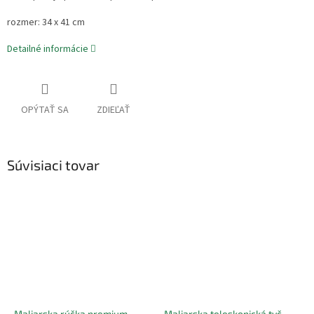
rozmer: 34 x 41 cm
Detailné informácie
OPÝTAŤ SA
ZDIEĽAŤ
Súvisiaci tovar
Maliarska rúčka premium
Maliarska teleskopická tyč