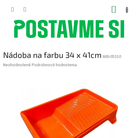
Prejsť
NÁKUP
na
obsah
KOŠÍK
Nádoba na farbu 34 x 41cm
600-05310
Priemerné
Neohodnotené
Podrobnosti hodnotenia
hodnotenie
produktu
je
0,0
z
5
hviezdičiek.