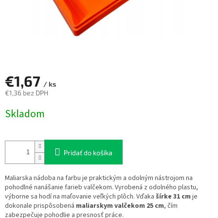
€1,67
/ ks
€1,36 bez DPH
Jednotková
Skladom
cena:
Pridať do košíka
Maliarska nádoba na farbu je praktickým a odolným nástrojom na
pohodlné nanášanie farieb valčekom. Vyrobená z odolného plastu,
výborne sa hodí na maľovanie veľkých plôch. Vďaka
šírke 31 cm
je
dokonale prispôsobená
maliarskym valčekom 25 cm
, čím
zabezpečuje pohodlie a presnosť práce.