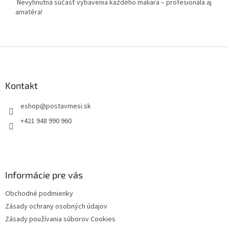
Nevyhnutná súčasť vybavenia každého maliara – profesionála aj
amatéra!
Z
á
p
ä
Kontakt
t
eshop
@
postavmesi.sk
i
e
+421 948 990 960
Informácie pre vás
Obchodné podmienky
Zásady ochrany osobných údajov
Zásady používania súborov Cookies