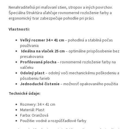
Nenahraditeľná pri maľovaní stien, stropov a iných povrchov.
Špeciálna štruktúra uľahčuje rovnomerné rozloženie farby a
ergonomický tvar zabezpečuje pohodlie pri práci.
Vlastnosti:
Veľký rozmer 34 × 41 cm
– pohodlná a stabilná počas
používania
Ideálna na vlaček 25 cm
– optimálne prispôsobenie bez
presakovania
Profilovaná plocha
– rovnomerné rozloženie farby na
valčeku
Odolný plast
– odolný voči mechanickému poškodeniu a
pôsobeniu farieb
Jednoduché čistenie
– možnosť opakovaného použitia
Technické údaje:
Rozmery: 34 × 41 cm
Materiál: Plast
Farba: Oranžová
Použitie: vodné a rozpúšťadlové farby