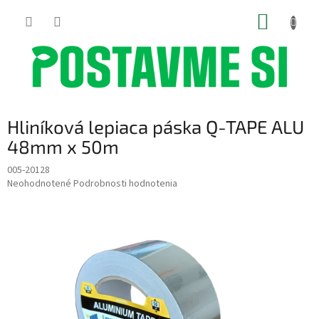
Prejsť
NÁKUP
na
obsah
KOŠÍK
Hliníková lepiaca páska Q-TAPE ALU
48mm x 50m
005-20128
Priemerné
Neohodnotené
Podrobnosti hodnotenia
hodnotenie
produktu
je
0,0
z
5
hviezdičiek.