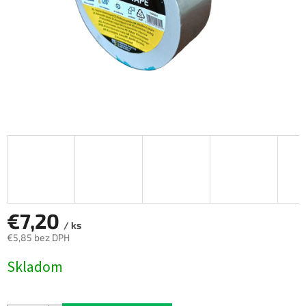
€7,20
/ ks
€5,85 bez DPH
Jednotková
Skladom
cena: