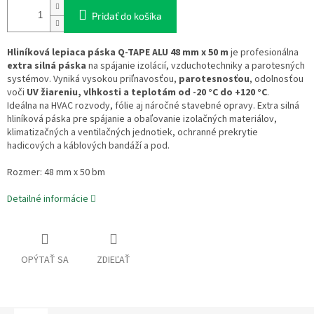
Pridať do košíka
Hliníková lepiaca páska Q-TAPE ALU 48 mm x 50 m
je profesionálna
extra silná páska
na spájanie izolácií, vzduchotechniky a parotesných
systémov. Vyniká vysokou priľnavosťou,
parotesnosťou
, odolnosťou
voči
UV žiareniu, vlhkosti a teplotám od -20 °C do +120 °C
.
Ideálna na HVAC rozvody, fólie aj náročné stavebné opravy. Extra silná
hliníková páska p
re spájanie a obaľovanie izolačných materiálov,
klimatizačných a ventilačných jednotiek, ochranné prekrytie
hadicových a káblových bandáží a pod.
Rozmer: 48 mm x 50 bm
Detailné informácie
OPÝTAŤ SA
ZDIEĽAŤ