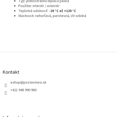
Typ: jednostranná lepiaca páska
Použitie: interiér / exteriér
Teplotná odolnosť:
-20 °C až +120 °C
Vlastnosti: nehorľavá, parotesná, UV odolná
Z
á
p
ä
Kontakt
t
eshop
@
postavmesi.sk
i
e
+421 948 990 960