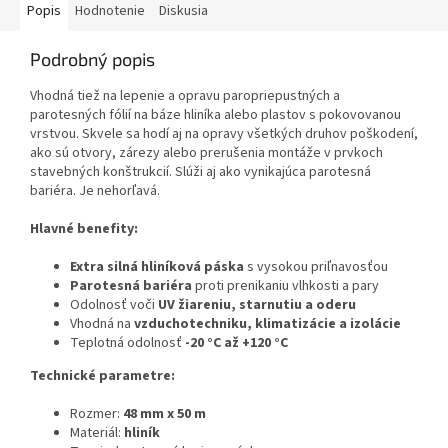
Popis
Hodnotenie
Diskusia
Podrobný popis
Vhodná tiež na lepenie a opravu paropriepustných a
parotesných fólií na báze hliníka alebo plastov s pokovovanou
vrstvou. Skvele sa hodí aj na opravy všetkých druhov poškodení,
ako sú otvory, zárezy alebo prerušenia montáže v prvkoch
stavebných konštrukcií. Slúži aj ako vynikajúca parotesná
bariéra. Je nehorľavá.
Hlavné benefity:
Extra silná hliníková páska
s vysokou priľnavosťou
Parotesná bariéra
proti prenikaniu vlhkosti a pary
Odolnosť voči
UV žiareniu, starnutiu a oderu
Vhodná na
vzduchotechniku, klimatizácie a izolácie
Teplotná odolnosť
-20 °C až +120 °C
Technické parametre:
Rozmer:
48 mm x 50 m
Materiál:
hliník