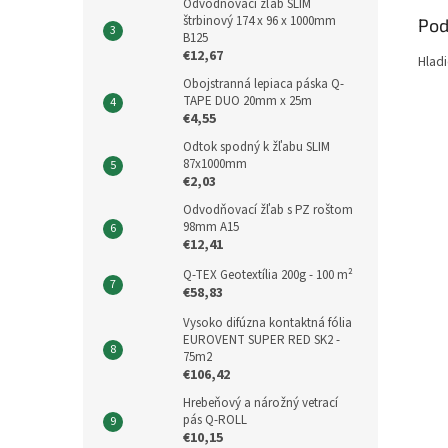
Odvodňovací žľab SLIM
štrbinový 174 x 96 x 1000mm
Pod
B125
€12,67
Hladi
Obojstranná lepiaca páska Q-
TAPE DUO 20mm x 25m
€4,55
Odtok spodný k žľabu SLIM
87x1000mm
€2,03
Odvodňovací žľab s PZ roštom
98mm A15
€12,41
Q-TEX Geotextília 200g - 100 m²
€58,83
Vysoko difúzna kontaktná fólia
EUROVENT SUPER RED SK2 -
75m2
€106,42
Hrebeňový a nárožný vetrací
pás Q-ROLL
€10,15