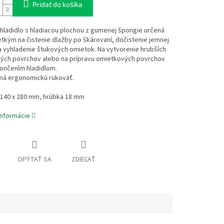
Pridať do košíka
hladidlo s hladiacou plochou z gumenej špongie určená
kým na čistenie dlažby po škárovaní, dočistenie jemnej
 vyhladenie štukových omietok. Na vytvorenie hrubších
ých povrchov alebo na prípravu omietkových povrchov
ončením hladidlom.
 má ergonomickú rukoväť.
140 x 280 mm, hrúbka 18 mm
informácie
OPÝTAŤ SA
ZDIEĽAŤ