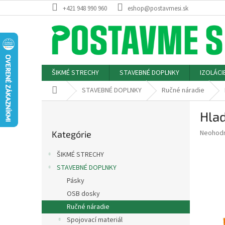
Prejsť
+421 948 990 960
eshop@postavmesi.sk
na
obsah
ŠIKMÉ STRECHY
STAVEBNÉ DOPLNKY
IZOLÁCI
Domov
STAVEBNÉ DOPLNKY
Ručné náradie
B
Hla
o
Preskočiť
č
Priemer
Neohod
Kategórie
kategórie
n
hodnote
ý
produkt
ŠIKMÉ STRECHY
p
je
STAVEBNÉ DOPLNKY
0,0
a
z
Pásky
n
5
e
OSB dosky
hviezdič
l
Ručné náradie
Spojovací materiál