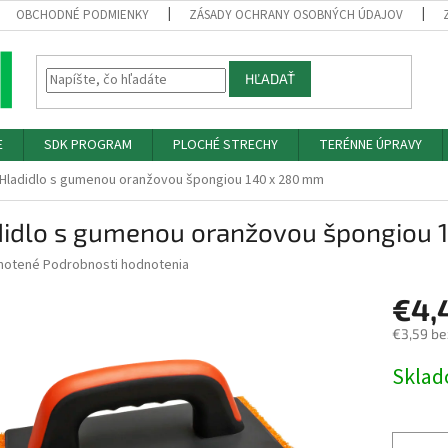
OBCHODNÉ PODMIENKY
ZÁSADY OCHRANY OSOBNÝCH ÚDAJOV
HĽADAŤ
E
SDK PROGRAM
PLOCHÉ STRECHY
TERÉNNE ÚPRAVY
Hladidlo s gumenou oranžovou špongiou 140 x 280 mm
didlo s gumenou oranžovou špongiou 
né
notené
Podrobnosti hodnotenia
nie
€4,
u
€3,59 be
Jednotk
Skla
cena:
iek.