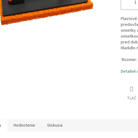
Plastové 
predovšet
omietky a
omietkov
pred dok
Hladidlo
Rozmer: 
Detailné 
TLAČ
s
Hodnotenie
Diskusia