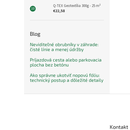
Q-TEX Geotextília 300g - 25 m²
€22,58
Blog
Neviditeľné obrubníky v záhrade:
čisté línie a menej údržby
Príjazdová cesta alebo parkovacia
plocha bez betónu
Ako správne ukotviť nopovú fóliu:
technický postup a dôležité detaily
Z
á
p
ä
t
Kontakt
i