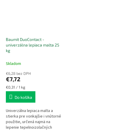
Baumit DuoContact -
univerzálna lepiaca malta 25
kg
Skladom
€6,28 bez DPH
€7,72
Jednotková
€0,31 / 1 kg
cena:
Do košíka
Univerzálna lepiaca malta a
stierka pre vonkajšie i vnútorné
použitie, určená najmä na
lepenie tepelnoizolačných