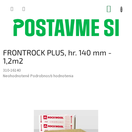
Prejsť
NÁKUP
na
obsah
KOŠÍK
FRONTROCK PLUS, hr. 140 mm -
1,2m2
310-16140
Priemerné
Neohodnotené
Podrobnosti hodnotenia
hodnotenie
produktu
je
0,0
z
5
hviezdičiek.