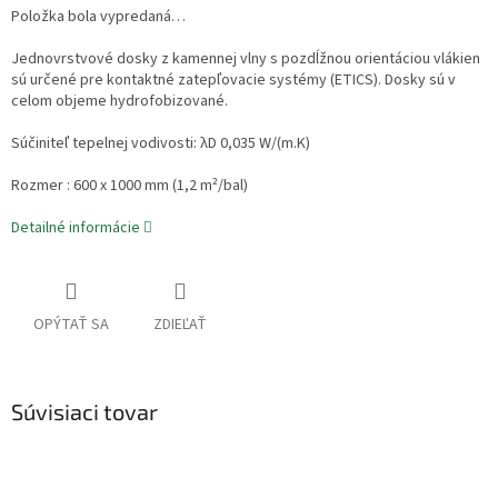
Položka bola vypredaná…
Jednovrstvové dosky z kamennej vlny s pozdĺžnou orientáciou vlákien
sú určené pre kontaktné zatepľovacie systémy (ETICS). Dosky sú v
celom objeme hydrofobizované.
Súčiniteľ tepelnej vodivosti: λD 0,035 W/(m.K)
Rozmer : 600 x 1000 mm (1,2 m²/bal)
Detailné informácie
OPÝTAŤ SA
ZDIEĽAŤ
Súvisiaci tovar