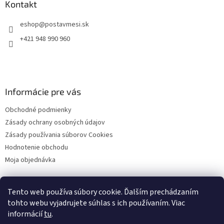
ä
Kontakt
t
eshop
@
postavmesi.sk
i
e
+421 948 990 960
Informácie pre vás
Obchodné podmienky
Zásady ochrany osobných údajov
Zásady používania súborov Cookies
Hodnotenie obchodu
Moja objednávka
Tento web používa súbory cookie. Ďalším prechádzaním
Facebook
tohto webu vyjadrujete súhlas s ich používaním. Viac
informácií
tu
.