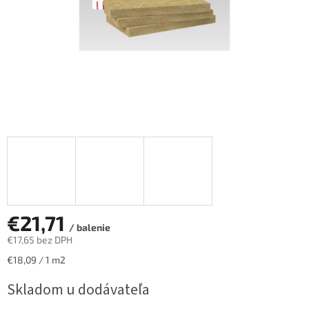
€21,71
/ balenie
€17,65 bez DPH
Jednotková
€18,09 / 1 m2
cena:
Skladom u dodávateľa