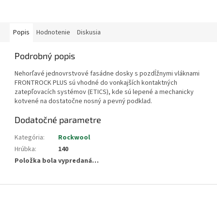
fasádnych dosiek
(polystyrénových aj
minerálnych) a na...
Popis
Hodnotenie
Diskusia
Podrobný popis
Nehorľavé jednovrstvové fasádne dosky s pozdĺžnymi vláknami
FRONTROCK PLUS sú vhodné do vonkajších kontaktných
zatepľovacích systémov (ETICS), kde sú lepené a mechanicky
kotvené na dostatočne nosný a pevný podklad.
Dodatočné parametre
Kategória
:
Rockwool
Hrúbka
:
140
Položka bola vypredaná…
Z
á
p