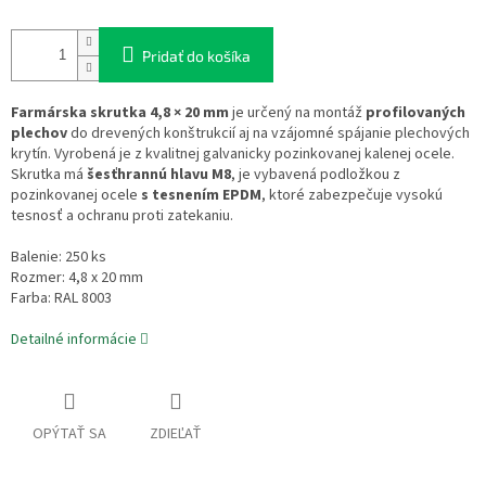
Pridať do košíka
Farmárska skrutka 4,8 × 20 mm
je určený na montáž
profilovaných
plechov
do drevených konštrukcií aj na vzájomné spájanie plechových
krytín. Vyrobená je z kvalitnej galvanicky pozinkovanej kalenej ocele.
Skrutka má
šesťhrannú hlavu M8
, je vybavená podložkou z
pozinkovanej ocele
s tesnením EPDM
, ktoré zabezpečuje vysokú
tesnosť a ochranu proti zatekaniu.
Balenie: 250 ks
Rozmer: 4,8 x 20 mm
Farba: RAL 8003
Detailné informácie
OPÝTAŤ SA
ZDIEĽAŤ