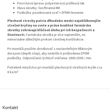
Povrchová úprava: polyesterový práškový lak
Hlava skrutky: šesťhranná M8
Podložka: pozinkovaná oceľ + EPDM tesnenie
Plechové strechy patria dlhodobo medzi najobľúbenejšie
strešné krytiny na svete a práve kvalitné farmárske
skrutky zohrávajú kľúčovú úlohu pri ich bezpečnosti a
životnosti.
Farmárska skrutka je síce najmenším, no
mimoriadne dôležitým prvkom strešnej konštrukcie.
Pri montáži použite skrutkovač s nastaviteľným hĺbkovým
dorazom (depth stop), aby nedošlo k poškodeniu EPDM
podložky. Odporúčaná rýchlosť otáčania: 1800-2500 / min.
Potrebné množstvo pri montáži plechových strešných krytín cca
8 ks/m².
Z
á
p
ä
Kontakt