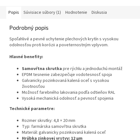
Popis
Súvisiace súbory (1)
Hodnotenie
Diskusia
Podrobný popis
Spoľahlivé a pevné uchytenie plechových krytín s vysokou
odolnosťou proti korózii a poveternostným vplyvom.
Hlavné benefity:
Samovŕtna skrutka
pre rýchlu a jednoduchú montáž
EPDM tesnenie zabezpečuje vodotesnosť spoja
Galvanicky pozinkovaná kalená oceľ s vysokou
životnosťou
Možnosť farebného lakovania podľa odtieňov RAL
Vysoká mechanická odolnosť a pevnosť spojenia
Technické parametre:
Rozmer skrutky: 4,8 × 20 mm
Typ: farmárska samovŕtna skrutka
Materiál: galvanicky pozinkovaná kalená oceľ
Hrúbka zinkovej vrstvy: 12 μm