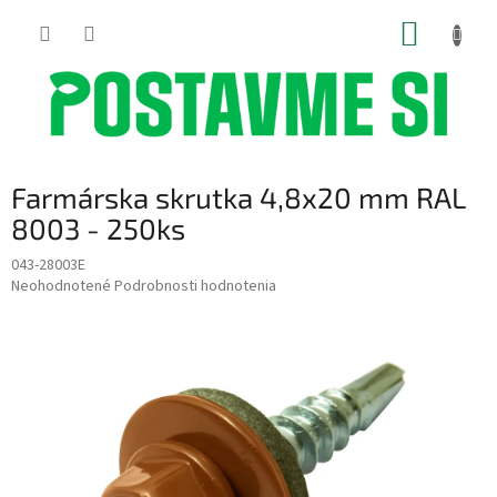
Prejsť
NÁKUP
na
obsah
KOŠÍK
Farmárska skrutka 4,8x20 mm RAL
8003 - 250ks
043-28003E
Priemerné
Neohodnotené
Podrobnosti hodnotenia
hodnotenie
produktu
je
0,0
z
5
hviezdičiek.