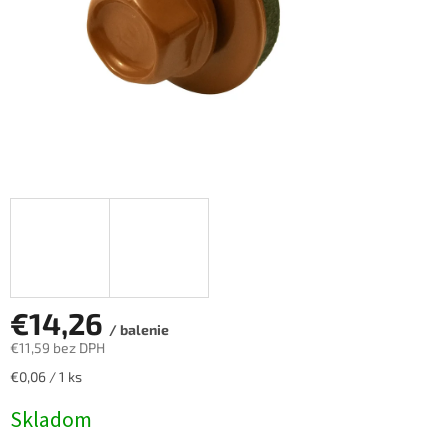
€14,26
/ balenie
€11,59 bez DPH
Jednotková
€0,06 / 1 ks
cena:
Skladom