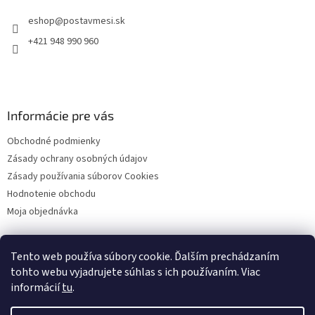
t
eshop
@
postavmesi.sk
i
e
+421 948 990 960
Informácie pre vás
Obchodné podmienky
Zásady ochrany osobných údajov
Zásady používania súborov Cookies
Hodnotenie obchodu
Moja objednávka
Tento web používa súbory cookie. Ďalším prechádzaním
Facebook
tohto webu vyjadrujete súhlas s ich používaním. Viac
informácií
tu
.