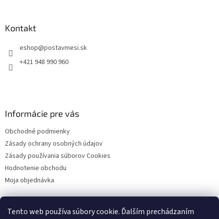
á
p
ä
Kontakt
t
eshop
@
postavmesi.sk
i
e
+421 948 990 960
Informácie pre vás
Obchodné podmienky
Zásady ochrany osobných údajov
Zásady používania súborov Cookies
Hodnotenie obchodu
Moja objednávka
Tento web používa súbory cookie. Ďalším prechádzaním
Facebook