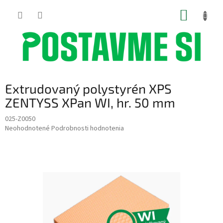
Prejsť
NÁKUP
na
obsah
KOŠÍK
Extrudovaný polystyrén XPS
ZENTYSS XPan WI, hr. 50 mm
025-Z0050
Priemerné
Neohodnotené
Podrobnosti hodnotenia
hodnotenie
produktu
je
0,0
z
5
hviezdičiek.