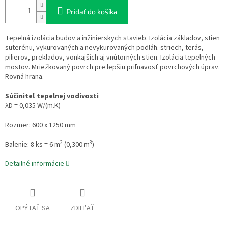
Pridať do košíka
Tepelná izolácia budov a inžinierskych stavieb. Izolácia základov, stien
suterénu, vykurovaných a nevykurovaných podláh. striech, terás,
pilierov, prekladov, vonkajších aj vnútorných stien.
Izolácia tepelných
mostov. Mriežkovaný povrch pre lepšiu priľnavosť povrchových úprav.
Rovná hrana.
Súčiniteľ tepelnej vodivosti
λD = 0,035 W/(m.K)
Rozmer: 600 x 1250 mm
2
3
Balenie: 8 ks = 6 m
(0,300 m
)
Detailné informácie
OPÝTAŤ SA
ZDIEĽAŤ