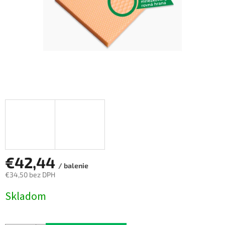
€42,44
/ balenie
€34,50 bez DPH
Jednotková
Skladom
cena: