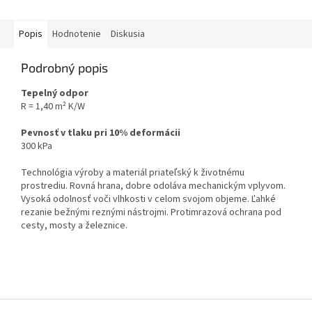
Popis
Hodnotenie
Diskusia
Podrobný popis
Tepelný odpor
R = 1,40 m² K/W
Pevnosť v tlaku pri 10% deformácii
300 kPa
Technológia výroby a materiál priateľský k životnému
prostrediu.
Rovná hrana, dobre odoláva mechanickým vplyvom.
Vysoká odolnosť voči vlhkosti v celom svojom objeme. Ľahké
rezanie bežnými reznými nástrojmi. Protimrazová ochrana pod
cesty, mosty a železnice.
Z