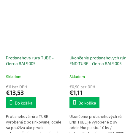
Protisnehová rúra TUBE -
Ukončenie protisnehových rúr
čierna RAL9005
END TUBE - čierna RAL9005
Skladom
Skladom
€11 bez DPH
€0,90 bez DPH
€13,53
€1,11
Do košíka
Do košíka
Protisnehová rúra TUBE
Ukončenie protisnehových rúr
vyrobená z pozinkovanej ocele
END TUBE je vyrobené z UV
sa používa ako prvok
odolného plastu. 10 ks /