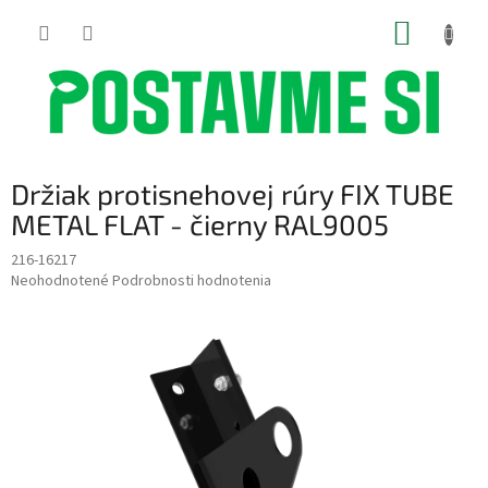
Prejsť
NÁKUP
na
obsah
KOŠÍK
Držiak protisnehovej rúry FIX TUBE
METAL FLAT - čierny RAL9005
216-16217
Priemerné
Neohodnotené
Podrobnosti hodnotenia
hodnotenie
produktu
je
0,0
z
5
hviezdičiek.