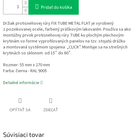
Pridať do košíka
Držiak protisnehovej rúry FIX TUBE METAL FLAT je vyrobený
z pozinkovanej ocele, farbený práškovým lakovaním. Používa sa ako
montážny prvok protisnehovej rúry TUBE ku plochým plechovým
krytinám vo forme vyprofilovaných panelov na tzv. stojatú drážku
a montovaná systémom spojenia „CLICK”. Montuje sa na strešných
krytinách so sklonom od 15˚ do 60˚.
Rozmer: 55 mm x 270 mm
Farba: čierna - RAL 9005
Detailné informácie
OPÝTAŤ SA
ZDIEĽAŤ
Súvisiaci tovar