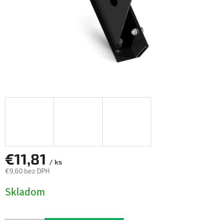
€11,81
/ ks
€9,60 bez DPH
Jednotková
Skladom
cena: