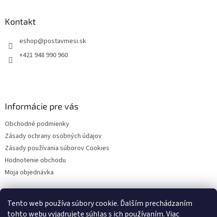
p
ä
Kontakt
t
eshop
@
postavmesi.sk
i
e
+421 948 990 960
Informácie pre vás
Obchodné podmienky
Zásady ochrany osobných údajov
Zásady používania súborov Cookies
Hodnotenie obchodu
Moja objednávka
Tento web používa súbory cookie. Ďalším prechádzaním
Facebook
tohto webu vyjadrujete súhlas s ich používaním. Viac