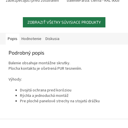
zabezpečujúci pred zosúvaním
balenieFarba: čierna - RAL 9005
veľkého množstva snehu. Chráni
pododkvapový žľab pred...
ZOBRAZIŤ VŠETKY SÚVISIACE PRODUKTY
Popis
Hodnotenie
Diskusia
Podrobný popis
Balenie obsahuje montážne skrutky.
Plocha kontaktu je ošetrená PUR tesnením.
Výhody:
Dvojitá ochrana pred koróziou
Rýchla a jednoduchá montáž
Pre ploché panelové strechy na stojatú drážku
Z
á