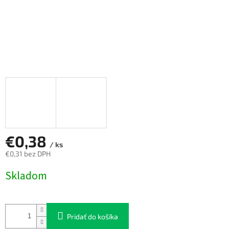
€0,38
/ ks
€0,31 bez DPH
Jednotková
Skladom
cena:
Pridať do košíka