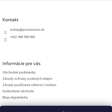
Z
á
p
ä
Kontakt
t
eshop
@
postavmesi.sk
i
e
+421 948 990 960
Informácie pre vás
Obchodné podmienky
Zásady ochrany osobných údajov
Zásady používania súborov Cookies
Hodnotenie obchodu
Moja objednávka