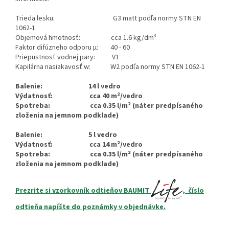
Trieda lesku: G3 matt podľa normy STN EN
1062-1
3
Objemová hmotnosť: cca 1.6 kg/dm
Faktor difúzneho odporu µ: 40 - 60
Priepustnosť vodnej pary: V1
Kapilárna nasiakavosť w: W2 podľa normy STN EN 1062-1
Balenie: 14 l vedro
Výdatnosť: cca 40 m²/vedro
Spotreba: cca 0.35 l/m² (náter predpísaného
zloženia na jemnom podklade)
Balenie: 5 l vedro
Výdatnosť: cca 14 m²/vedro
Spotreba: cca 0.35 l/m² (náter predpísaného
zloženia na jemnom podklade)
Prezrite si vzorkovník odtieňov BAUMIT
, číslo
odtieňa napíšte
do poznámky v objednávke.