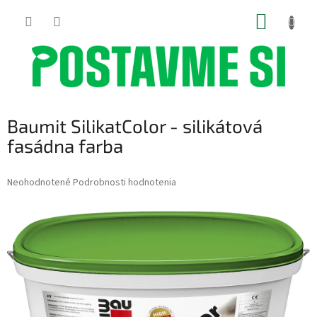
Prejsť
NÁKUP
na
obsah
KOŠÍK
Baumit SilikatColor - silikátová
fasádna farba
Priemerné
Neohodnotené
Podrobnosti hodnotenia
hodnotenie
produktu
je
0,0
z
5
hviezdičiek.