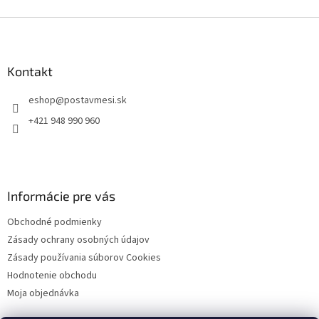
Z
á
p
ä
Kontakt
t
eshop
@
postavmesi.sk
i
e
+421 948 990 960
Informácie pre vás
Obchodné podmienky
Zásady ochrany osobných údajov
Zásady používania súborov Cookies
Hodnotenie obchodu
Moja objednávka