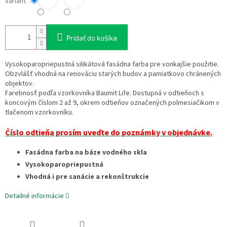
Variant
Pridať do košíka
Vysokoparopriepustná silikátová fasádna farba pre vonkajšie použitie.
Obzvlášť vhodná na renováciu starých budov a pamiatkovo chránených
objektov.
Farebnosť podľa vzorkovníka Baumit Life. Dostupná v odtieňoch s
koncovým číslom 2 až 9, okrem odtieňov označených polmesiačikom v
tlačenom vzorkovníku.
Číslo odtieňa prosím uveďte do poznámky v objednávke.
Fasádna farba na báze vodného skla
Vysokoparopriepustná
Vhodná i pre sanácie a rekonštrukcie
Detailné informácie