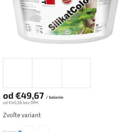
od
€49,67
/ balenie
od
€40,38
bez DPH
Jednotková
Zvoľte variant
cena: