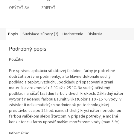
OPÝTAŤ SA
ZDIEĽAŤ
Popis
Súvisiace súbory (2)
Hodnotenie
Diskusia
Podrobný popis
Použitie:
Pre správnu aplikáciu silikátovej fasádnej farby je potrebné
dodržať správne podmienky, a to hlavne dokonale suchý
podklad a teplotu vzduchu, podkladu pri spacovaní a zrení
materiálu v rozmedzí + 8 °C až + 25 °C. Na suchý očistený
podklad nanášať fasádnu farbu v dvoch krokoch. Základný náter
vytvoriť riedenou farbou Baumit SilikatColor s 10 - 15 % vody. V
závislosti od klimatických podmienok po technologickej
prestávke cca po 12 hod. naniesť druhý krycí náter neriedenou
farbou valčekom alebo štetcom. V prípade potreby je možné
konzistenciu farby upraviť malým množstvom vody (max. 5 %).
Informácie: