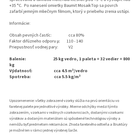
+35 °C. Po nanesení omietky Baumit MosaikTop sa povrch
zafarbí jemným mliečnym filmom, ktorý v priebehu zrenia ustúpi.
Informácie:
Obsah pevných častíc: cca 80%
Faktor difúzneho odporu μ: 110 - 140
Priepustnosť vodnej pary: V2
Balenie: 25 kg vedro, 1 paleta = 32 vedier = 800
kg
Výdatnosť: cca 4.5 m²/vedro
Spotreba: cca 5.5 kg/m²
Upozornenenie: všetky zobrazené vzorky slúžia na prvú orientáciu vo
farebnej palete pre jednotlivé výrobky. Mierne odchýlky medzi týmto
zobrazením, vzorkami v reálnych vzorkovniciach, dodanými vzorkami
výrobkov a dodaným materiálom sú spôsobené technológiou výroby a
nemôžu byť predmetom reklamácie. Zhoda farebného odtieňa a štruktúry
je možné len v rámci jednej výrobnej šarže.