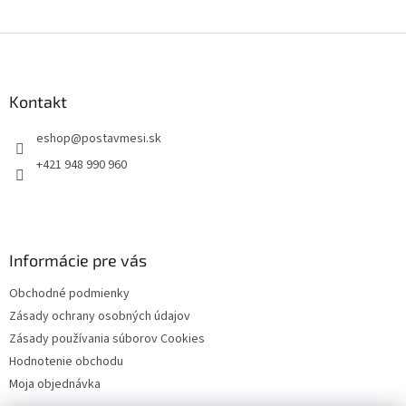
Z
á
p
ä
Kontakt
t
eshop
@
postavmesi.sk
i
e
+421 948 990 960
Informácie pre vás
Obchodné podmienky
Zásady ochrany osobných údajov
Zásady používania súborov Cookies
Hodnotenie obchodu
Moja objednávka