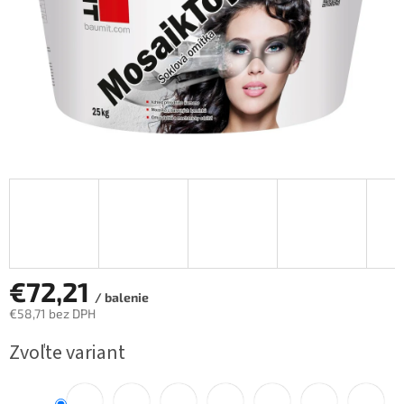
€72,21
/ balenie
€58,71 bez DPH
Jednotková
Zvoľte variant
cena: