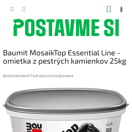
Prejsť
NÁKUP
na
obsah
KOŠÍK
Baumit MosaikTop Essential Line -
omietka z pestrých kamienkov 25kg
Priemerné
Neohodnotené
Podrobnosti hodnotenia
hodnotenie
produktu
je
0,0
z
5
hviezdičiek.