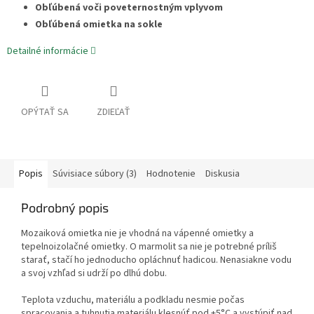
Obľúbená voči poveternostným vplyvom
Obľúbená omietka na sokle
Detailné informácie
OPÝTAŤ SA
ZDIEĽAŤ
Popis
Súvisiace súbory (3)
Hodnotenie
Diskusia
Podrobný popis
Mozaiková omietka nie je vhodná na vápenné omietky a
tepelnoizolačné omietky. O marmolit sa nie je potrebné príliš
starať, stačí ho jednoducho opláchnuť hadicou. Nenasiakne vodu
a svoj vzhľad si udrží po dlhú dobu.
Teplota vzduchu, materiálu a podkladu nesmie počas
spracovania a tuhnutia materiálu klesnúť pod +5°C a vystúpiť nad