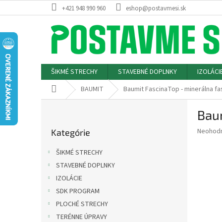
Prejsť
+421 948 990 960
eshop@postavmesi.sk
na
obsah
ŠIKMÉ STRECHY
STAVEBNÉ DOPLNKY
IZOLÁCI
Domov
BAUMIT
Baumit FascinaTop - minerálna f
B
Bau
o
Preskočiť
č
Priemer
Neohod
Kategórie
kategórie
n
hodnote
ý
produkt
ŠIKMÉ STRECHY
p
je
STAVEBNÉ DOPLNKY
0,0
a
z
IZOLÁCIE
n
5
e
SDK PROGRAM
hviezdič
l
PLOCHÉ STRECHY
TERÉNNE ÚPRAVY