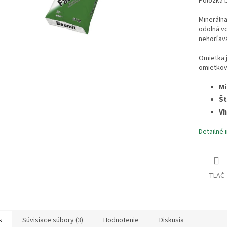
Položka 
Mineráln
odolná v
nehorľavá
Omietka 
omietkov
Mi
Št
Vh
Detailné 
TLAČ
s
Súvisiace súbory (3)
Hodnotenie
Diskusia