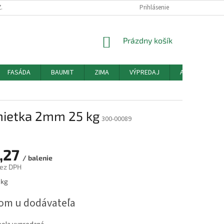
ZÁSADY POUŽÍVANIA SÚBOROV COOKIES
HODNOTENIE OBCHODU
Prihlásenie
MO
NÁKUPNÝ
Prázdny košík
KOŠÍK
FASÁDA
BAUMIT
ZIMA
VÝPREDAJ
AKCIE
O
mietka 2mm 25 kg
300-00089
,27
/ balenie
bez DPH
ová
 kg
om u dodávateľa