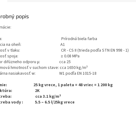
robný popis
rmácie:
rba: Prírodná biela farba
akcia na oheň: A1
nosť v tlaku: CR - CS II (trieda podľa STN EN 998 - 1)
vnosť spoja: ≥ 0.08 MPa
tor difúzneho odporu μ: cca 25
mová hmotnosť v suchom stave: cca 1650 kg/m³
ilárna nasiakavosť w: W1 podľa EN 1015-18
enie: 25 kg vrece, 1 paleta = 48 vriec = 1 200 kg
ruktúra: 2K
otreba: cca 3.1 kg/m²
reba vody : 5.5 – 6.5 l/25kg vrece