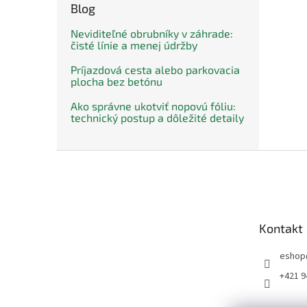
Blog
Neviditeľné obrubníky v záhrade:
čisté línie a menej údržby
Príjazdová cesta alebo parkovacia
plocha bez betónu
Ako správne ukotviť nopovú fóliu:
technický postup a dôležité detaily
Z
á
p
ä
t
Kontakt
i
e
eshop
+421 9