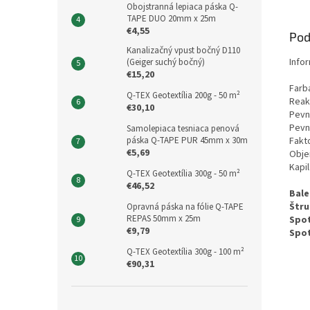
Obojstranná lepiaca páska Q-
TAPE DUO 20mm x 25m
€4,55
Pod
Kanalizačný vpust bočný D110
Info
(Geiger suchý bočný)
€15,20
Fa
Q-TEX Geotextília 200g - 50 m²
Re
€30,10
Pev
Pe
Samolepiaca tesniaca penová
páska Q-TAPE PUR 45mm x 30m
Fak
€5,69
Obje
Kap
Q-TEX Geotextília 300g - 50 m²
€46,52
Bal
Št
Opravná páska na fólie Q-TAPE
REPAS 50mm x 25m
Sp
€9,79
Spot
Q-TEX Geotextília 300g - 100 m²
€90,31