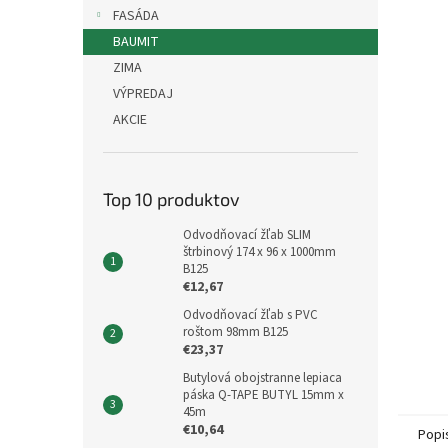
FASÁDA
BAUMIT
ZIMA
VÝPREDAJ
AKCIE
Top 10 produktov
Odvodňovací žľab SLIM
štrbinový 174 x 96 x 1000mm
B125
€12,67
Odvodňovací žľab s PVC
roštom 98mm B125
€23,37
Butylová obojstranne lepiaca
páska Q-TAPE BUTYL 15mm x
45m
€10,64
Popi