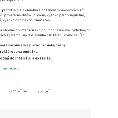
bola vypredaná…
a, prírodne biela omietka s obsahom mramorových zŕn,
oči poveternostným vplyvom, vysoko paropriepustná,
, vysoko odolná voči znečisteniu.
je vhodná do interiéru ako povrchová úprava vyhladených
ých systémov na dosiahnutie štruktúrovaného vzhľadu.
nerálna omietka prírodne bielej farby
ruktúrovaná omietka
odná do interiéru a exteriéru
informácie
OPÝTAŤ SA
ZDIEĽAŤ