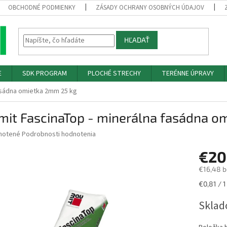
OBCHODNÉ PODMIENKY
ZÁSADY OCHRANY OSOBNÝCH ÚDAJOV
HĽADAŤ
E
SDK PROGRAM
PLOCHÉ STRECHY
TERÉNNE ÚPRAVY
asádna omietka 2mm 25 kg
mit FascinaTop - minerálna fasádna o
né
notené
Podrobnosti hodnotenia
nie
€20
u
€16,48 
Jednotk
€0,81 / 1
cena:
iek.
Sklad