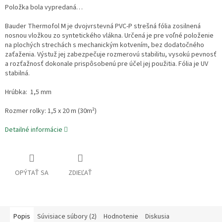
Položka bola vypredaná…
Bauder Thermofol M je dvojvrstevná PVC-P strešná fólia zosilnená
nosnou vložkou zo syntetického vlákna. Určená je pre voľné položenie
na plochých strechách s mechanickým kotvením, bez dodatočného
zaťaženia. Výstuž jej zabezpečuje rozmerovú stabilitu, vysokú pevnosť
a rozťažnosť dokonale prispôsobenú pre účel jej použitia. Fólia je UV
stabilná.
Hrúbka:
1,5 mm
Rozmer rolky: 1,5 x 20 m (30m²)
Detailné informácie
OPÝTAŤ SA
ZDIEĽAŤ
Popis
Súvisiace súbory (2)
Hodnotenie
Diskusia