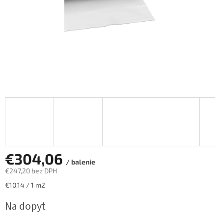
€304,06
/ balenie
€247,20 bez DPH
Jednotková
€10,14 / 1 m2
cena:
Na dopyt