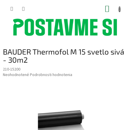
Prejsť
NÁKUP
na
obsah
KOŠÍK
BAUDER Thermofol M 15 svetlo sivá
- 30m2
210-15200
Priemerné
Neohodnotené
Podrobnosti hodnotenia
hodnotenie
produktu
je
0,0
z
5
hviezdičiek.