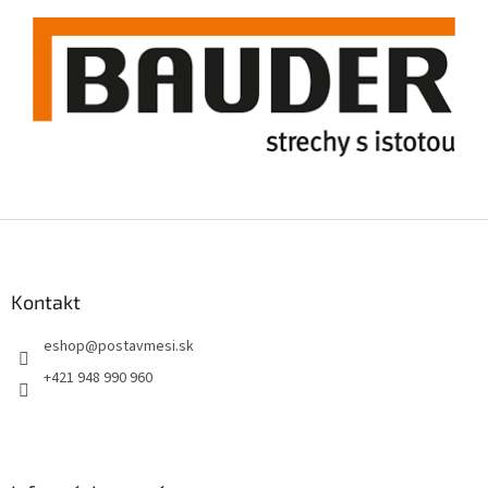
Z
á
p
ä
Kontakt
t
eshop
@
postavmesi.sk
i
e
+421 948 990 960