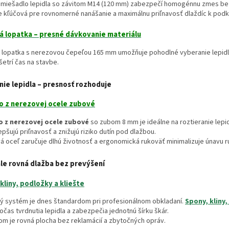
é miešadlo lepidla so závitom M14 (120 mm) zabezpečí homogénnu zmes bez
je kľúčová pre rovnomerné nanášanie a maximálnu priľnavosť dlaždíc k podk
á lopatka – presné dávkovanie materiálu
 lopatka s nerezovou čepeľou 165 mm umožňuje pohodlné vyberanie lepidla
šetrí čas na stavbe.
ie lepidla – presnosť rozhoduje
lo z nerezovej ocele zubové
o z nerezovej ocele zubové
so zubom 8 mm je ideálne na roztieranie lepi
epšujú priľnavosť a znižujú riziko dutín pod dlažbou.
 oceľ zaručuje dlhú životnosť a ergonomická rukoväť minimalizuje únavu ru
le rovná dlažba bez prevýšení
kliny, podložky a kliešte
ný systém je dnes štandardom pri profesionálnom obkladaní.
Spony, kliny,
očas tvrdnutia lepidla a zabezpečia jednotnú šírku škár.
m je rovná plocha bez reklamácií a zbytočných opráv.