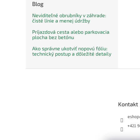
Blog
Neviditeľné obrubníky v záhrade:
čisté línie a menej údržby
Príjazdová cesta alebo parkovacia
plocha bez betónu
Ako správne ukotviť nopovú fóliu:
technický postup a dôležité detaily
Z
á
p
ä
t
Kontakt
i
e
eshop
+421 9