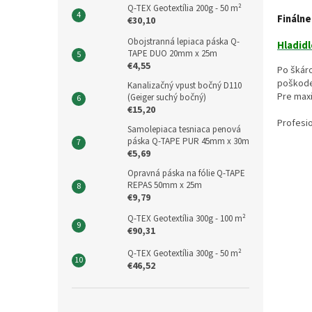
Q-TEX Geotextília 200g - 50 m²
Finálne
€30,10
Obojstranná lepiaca páska Q-
Hladidl
TAPE DUO 20mm x 25m
€4,55
Po škáro
poškode
Kanalizačný vpust bočný D110
Pre maxi
(Geiger suchý bočný)
€15,20
Profesio
Samolepiaca tesniaca penová
páska Q-TAPE PUR 45mm x 30m
€5,69
Opravná páska na fólie Q-TAPE
REPAS 50mm x 25m
€9,79
Q-TEX Geotextília 300g - 100 m²
€90,31
Q-TEX Geotextília 300g - 50 m²
€46,52