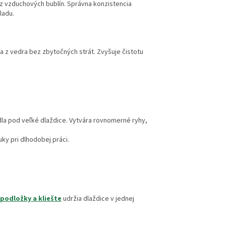
 vzduchových bublín. Správna konzistencia
ladu.
 z vedra bez zbytočných strát. Zvyšuje čistotu
dla pod veľké dlaždice. Vytvára rovnomerné ryhy,
ky pri dlhodobej práci.
 podložky a kliešte
udržia dlaždice v jednej