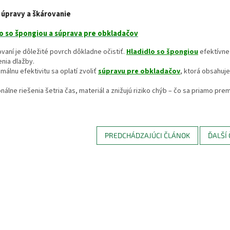
 úpravy a škárovanie
o so špongiou a súprava pre obkladačov
vaní je dôležité povrch dôkladne očistiť.
Hladidlo so špongiou
efektívne
nia dlažby.
málnu efektivitu sa oplatí zvoliť
súpravu pre obkladačov
, ktorá obsahuje
nálne riešenia šetria čas, materiál a znižujú riziko chýb – čo sa priamo pre
PREDCHÁDZAJÚCI ČLÁNOK
ĎALŠÍ