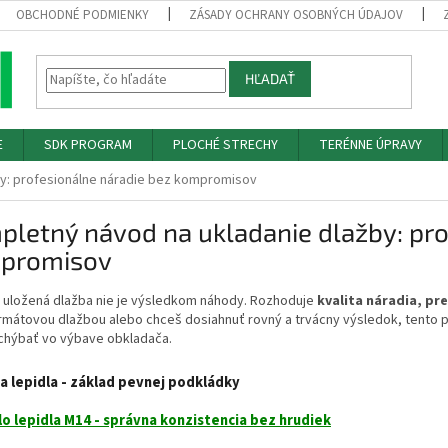
OBCHODNÉ PODMIENKY
ZÁSADY OCHRANY OSOBNÝCH ÚDAJOV
HĽADAŤ
E
SDK PROGRAM
PLOCHÉ STRECHY
TERÉNNE ÚPRAVY
by: profesionálne náradie bez kompromisov
letný návod na ukladanie dlažby: pro
promisov
 uložená dlažba nie je výsledkom náhody. Rozhoduje
kvalita náradia, pr
mátovou dlažbou alebo chceš dosiahnuť rovný a trvácny výsledok, tento p
chýbať vo výbave obkladača.
a lepidla - základ pevnej podkládky
o lepidla M14 - správna konzistencia bez hrudiek