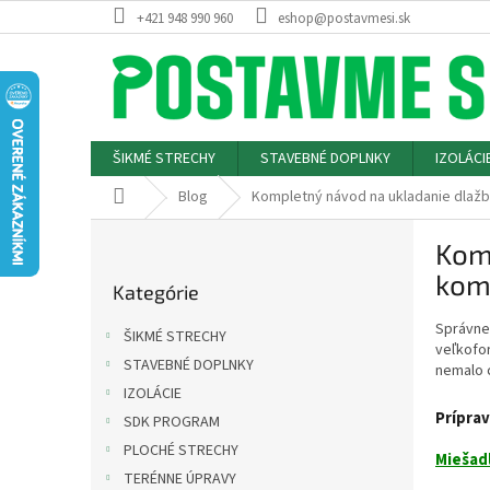
Prejsť
+421 948 990 960
eshop@postavmesi.sk
na
obsah
ŠIKMÉ STRECHY
STAVEBNÉ DOPLNKY
IZOLÁCI
Domov
Blog
Kompletný návod na ukladanie dlaž
B
Komp
o
Preskočiť
č
kom
Kategórie
kategórie
n
ý
Správne
ŠIKMÉ STRECHY
p
veľkofor
STAVEBNÉ DOPLNKY
nemalo 
a
IZOLÁCIE
n
Príprav
e
SDK PROGRAM
l
PLOCHÉ STRECHY
Miešadl
TERÉNNE ÚPRAVY