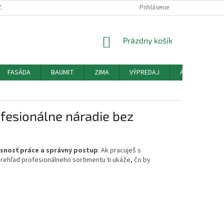
ZÁSADY POUŽÍVANIA SÚBOROV COOKIES
HODNOTENIE OBCHODU
Prihlásenie
MO
NÁKUPNÝ
Prázdny košík
KOŠÍK
FASÁDA
BAUMIT
ZIMA
VÝPREDAJ
AKCIE
O
fesionálne náradie bez
esnosť práce a správny postup
. Ak pracuješ s
rehľad profesionálneho sortimentu ti ukáže, čo by