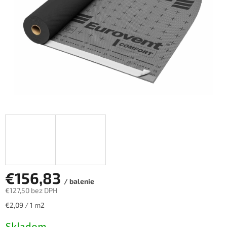
€156,83
/ balenie
€127,50 bez DPH
Jednotková
€2,09 / 1 m2
cena: