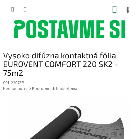
Prejsť
NÁKUP
na
obsah
KOŠÍK
Vysoko difúzna kontaktná fólia
EUROVENT COMFORT 220 SK2 -
75m2
001-22075P
Priemerné
Neohodnotené
Podrobnosti hodnotenia
hodnotenie
produktu
je
0,0
z
5
hviezdičiek.