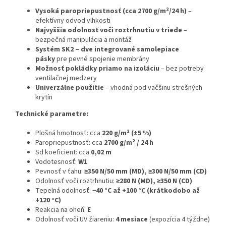
Vysoká paropriepustnosť (cca 2700 g/m²/24 h)
–
efektívny odvod vlhkosti
Najvyššia odolnosť voči roztrhnutiu v triede
–
bezpečná manipulácia a montáž
Systém SK2 – dve integrované samolepiace
pásky
pre pevné spojenie membrány
Možnosť pokládky priamo na izoláciu
– bez potreby
ventilačnej medzery
Univerzálne použitie
– vhodná pod väčšinu strešných
krytín
Technické parametre:
Plošná hmotnosť: cca
220 g/m² (±5 %)
Paropriepustnosť: cca
2700 g/m² / 24 h
Sd koeficient: cca
0,02 m
Vodotesnosť:
W1
Pevnosť v ťahu:
≥350 N/50 mm (MD), ≥300 N/50 mm (CD)
Odolnosť voči roztrhnutiu:
≥280 N (MD), ≥350 N (CD)
Tepelná odolnosť:
−40 °C až +100 °C (krátkodobo až
+120 °C)
Reakcia na oheň:
E
Odolnosť voči UV žiareniu:
4 mesiace
(expozícia 4 týždne)