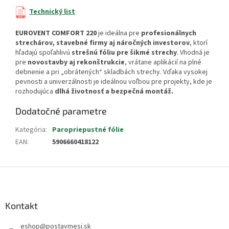
Technický list
EUROVENT COMFORT 220
je ideálna pre
profesionálnych
strechárov, stavebné firmy aj náročných investorov
, ktorí
hľadajú spoľahlivú
strešnú fóliu pre šikmé strechy
. Vhodná je
pre
novostavby aj rekonštrukcie
, vrátane aplikácií na plné
debnenie a pri „obrátených“ skladbách strechy. Vďaka vysokej
pevnosti a univerzálnosti je ideálnou voľbou pre projekty, kde je
rozhodujúca
dlhá životnosť a bezpečná montáž.
Dodatočné parametre
Kategória
:
Paropriepustné fólie
EAN
:
5906660418122
Z
á
p
ä
Kontakt
t
eshop
@
postavmesi.sk
i