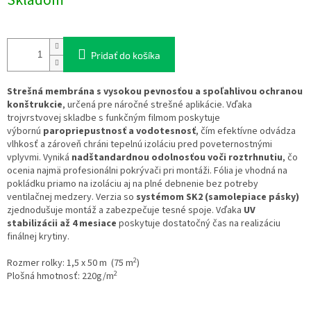
Skladom
Pridať do košíka
Strešná membrána s vysokou pevnosťou a spoľahlivou ochranou
konštrukcie
, určená pre náročné strešné aplikácie. Vďaka
trojvrstvovej skladbe s funkčným filmom poskytuje
výbornú
paropriepustnosť a vodotesnosť
, čím efektívne odvádza
vlhkosť a zároveň chráni tepelnú izoláciu pred poveternostnými
vplyvmi. Vyniká
nadštandardnou odolnosťou voči roztrhnutiu
, čo
ocenia najmä profesionálni pokrývači pri montáži. Fólia je vhodná na
pokládku priamo na izoláciu aj na plné debnenie bez potreby
ventilačnej medzery.
Verzia so
systémom SK2 (samolepiace pásky)
zjednodušuje montáž a zabezpečuje tesné spoje. Vďaka
UV
stabilizácii až 4 mesiace
poskytuje dostatočný čas na realizáciu
finálnej krytiny.
2
Rozmer rolky: 1,5 x 50 m (75 m
)
2
Plošná hmotnosť: 220g/m