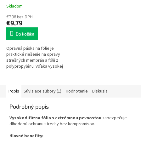
Skladom
€7,96 bez DPH
€9,79
Do košíka
Opravná páska na fólie je
praktické riešenie na opravy
strešných membrán a fólií z
polypropylénu. Vďaka vysokej
priľnavosti, pevnej
polypropylénovej textílii a
zachovaniu...
Popis
Súvisiace súbory (1)
Hodnotenie
Diskusia
Podrobný popis
Vysokodifúzna fólia s extrémnou pevnosťou
zabezpečuje
dlhodobú ochranu strechy bez kompromisov.
Hlavné benefity: