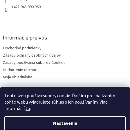
e
+421 948 990 960
Informácie pre vás
Obchodné podmienky
Zásady ochrany osobných údajov
Zásady používania súborov Cookies
Hodnotenie obchodu
Moja objednávka
Tento web používa súbory cookie. Ďalším prechádzaním
Facebook
tohto webu vyjadrujete súhlas s ich používaním. Viac
informácií
tu
.
Nastavenie
Vytvoril Shoptet