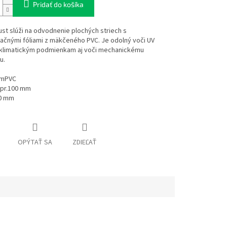
Pridať do košíka
ust slúži na odvodnenie plochých striech s
ačnými fóliami z mäkčeného PVC. Je odolný voči UV
, klimatickým podmienkam aj voči mechanickému
u.
: mPVC
pr.100 mm
0
mm
OPÝTAŤ SA
ZDIEĽAŤ