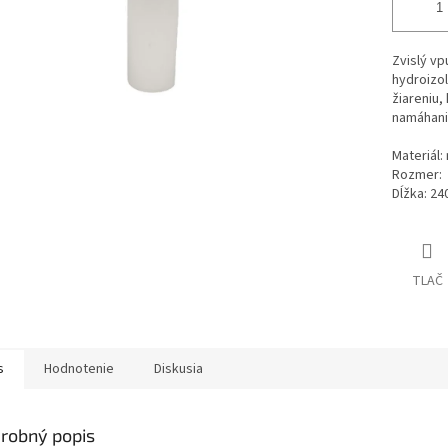
Zvislý vp
hydroizol
žiareniu
namáhani
Materiál
Rozmer: 
Dĺžka: 24
TLAČ
s
Hodnotenie
Diskusia
robný popis