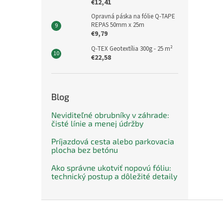
€12,41
Opravná páska na fólie Q-TAPE
REPAS 50mm x 25m
€9,79
Q-TEX Geotextília 300g - 25 m²
€22,58
Blog
Neviditeľné obrubníky v záhrade:
čisté línie a menej údržby
Príjazdová cesta alebo parkovacia
plocha bez betónu
Ako správne ukotviť nopovú fóliu:
technický postup a dôležité detaily
Z
á