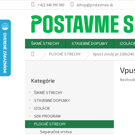
Prejsť
+421 948 990 960
eshop@postavmesi.sk
na
obsah
ŠIKMÉ STRECHY
STAVEBNÉ DOPLNKY
IZOLÁCI
Domov
PLOCHÉ STRECHY
Vpust zvislý pr.100x240
B
Vpus
o
Preskočiť
č
Priemer
Neohod
Kategórie
kategórie
n
hodnote
ý
produkt
ŠIKMÉ STRECHY
p
je
STAVEBNÉ DOPLNKY
0,0
a
z
IZOLÁCIE
n
5
e
SDK PROGRAM
hviezdič
l
PLOCHÉ STRECHY
Separačná vrstva