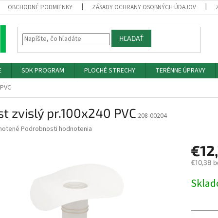
OBCHODNÉ PODMIENKY
ZÁSADY OCHRANY OSOBNÝCH ÚDAJOV
HĽADAŤ
E
SDK PROGRAM
PLOCHÉ STRECHY
TERÉNNE ÚPRAVY
 PVC
t zvislý pr.100x240 PVC
208-00204
né
notené
Podrobnosti hodnotenia
nie
€12
u
€10,38 b
Jednotk
Skla
cena:
iek.