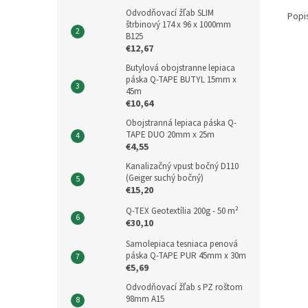
Odvodňovací žľab SLIM
Popi
štrbinový 174 x 96 x 1000mm
B125
€12,67
Butylová obojstranne lepiaca
páska Q-TAPE BUTYL 15mm x
45m
€10,64
Obojstranná lepiaca páska Q-
TAPE DUO 20mm x 25m
€4,55
Kanalizačný vpust bočný D110
(Geiger suchý bočný)
€15,20
Q-TEX Geotextília 200g - 50 m²
€30,10
Samolepiaca tesniaca penová
páska Q-TAPE PUR 45mm x 30m
€5,69
Odvodňovací žľab s PZ roštom
98mm A15