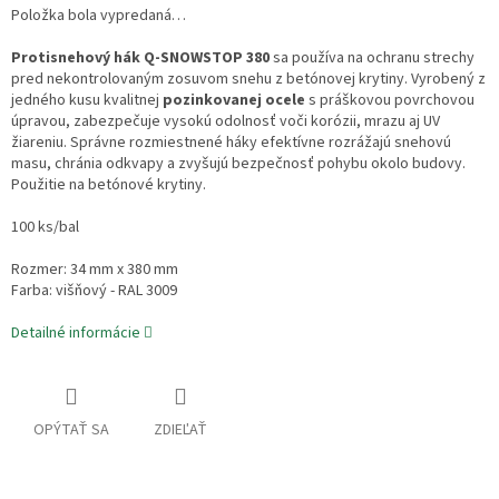
Položka bola vypredaná…
Protisnehový hák Q-SNOWSTOP 380
sa používa na ochranu strechy
pred nekontrolovaným zosuvom snehu z betónovej krytiny. Vyrobený z
jedného kusu kvalitnej
pozinkovanej ocele
s práškovou povrchovou
úpravou, zabezpečuje vysokú odolnosť voči korózii, mrazu aj UV
žiareniu. Správne rozmiestnené háky efektívne rozrážajú snehovú
masu, chránia odkvapy a zvyšujú bezpečnosť pohybu okolo budovy.
Použitie na betónové krytiny.
100 ks/bal
Rozmer: 34 mm x 380 mm
Farba: višňový - RAL 3009
Detailné informácie
OPÝTAŤ SA
ZDIEĽAŤ