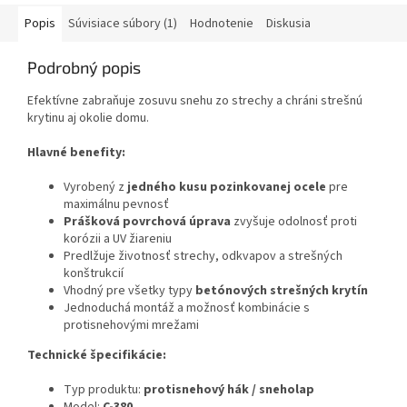
Popis
Súvisiace súbory (1)
Hodnotenie
Diskusia
Podrobný popis
Efektívne zabraňuje zosuvu snehu zo strechy a chráni strešnú
krytinu aj okolie domu.
Hlavné benefity:
Vyrobený z
jedného kusu pozinkovanej ocele
pre
maximálnu pevnosť
Prášková povrchová úprava
zvyšuje odolnosť proti
korózii a UV žiareniu
Predlžuje životnosť strechy, odkvapov a strešných
konštrukcií
Vhodný pre všetky typy
betónových strešných krytín
Jednoduchá montáž a možnosť kombinácie s
protisnehovými mrežami
Technické špecifikácie:
Typ produktu:
protisnehový hák / sneholap