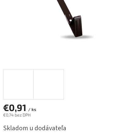
€0,91
/ ks
€0,74 bez DPH
Jednotková
Skladom u dodávateľa
cena: