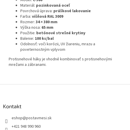
Model:
C-380
Materiál:
pozinkovaná oceľ
Povrchová úprava:
práškové lakovanie
Farba:
višňová RAL 3009
Rozmer:
34
× 380 mm
Výška nosa:
65 mm
Použitie:
betónové strešné krytiny
Balenie:
100 ks/bal
Odolnosť: voči korózii, UV žiareniu, mrazu a
poveternostným vplyvom
Protisnehové háky je vhodné kombinovať s protisnehovými
mrežami a zábranami.
Z
á
p
ä
Kontakt
t
eshop
@
postavmesi.sk
i
e
+421 948 990 960