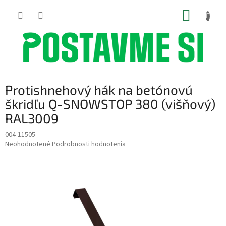
Prejsť
NÁKUP
na
obsah
KOŠÍK
Protishnehový hák na betónovú
škridľu Q-SNOWSTOP 380 (višňový)
RAL3009
004-11505
Priemerné
Neohodnotené
Podrobnosti hodnotenia
hodnotenie
produktu
je
0,0
z
5
hviezdičiek.