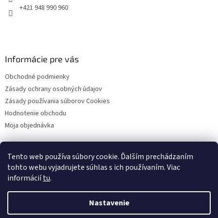
e
+421 948 990 960
Informácie pre vás
Obchodné podmienky
Zásady ochrany osobných údajov
Zásady používania súborov Cookies
Hodnotenie obchodu
Moja objednávka
Tento web používa súbory cookie. Ďalším prechádzaním
Facebook
tohto webu vyjadrujete súhlas s ich používaním. Viac
informácií
tu
.
Nastavenie
Vytvoril Shoptet