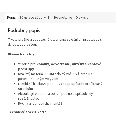
Popis
Súvisiace súbory (1)
Hodnotenie
Diskusia
Podrobný popis
Trvalo pružné a vodotesné utesnenie strešných prestupov s
dlhou životnosťou.
Hlavné benefity:
Vhodná pre
komíny, odvetranie, antény a káblové
prestupy
Kvalitný materiál
EPDM
odolný voči UV žiareniu a
poveternostným vplyvom
Flexibilná hliníková podstava sa prispôsobí profilovaným
strechám
Absorbuje vibrácie a pohyb potrubia spôsobený
rozťažnosťou
Rýchla a jednoduchá montáž
Technické špecifikácie: