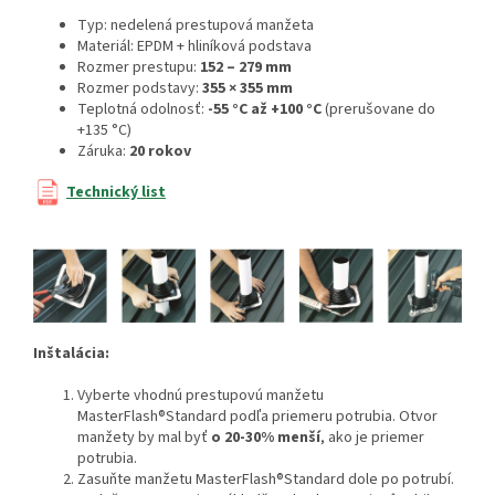
Typ: nedelená prestupová manžeta
Materiál: EPDM + hliníková podstava
Rozmer prestupu:
152 – 279 mm
Rozmer podstavy:
355 × 355 mm
Teplotná odolnosť:
-55 °C až +100 °C
(prerušovane do
+135 °C)
Záruka:
20 rokov
Technický list
Inštalácia:
Vyberte vhodnú prestupovú manžetu
MasterFlash®Standard podľa priemeru potrubia. Otvor
manžety by mal byť
o 20-30% menší
, ako je priemer
potrubia.
Zasuňte manžetu MasterFlash®Standard dole po potrubí.