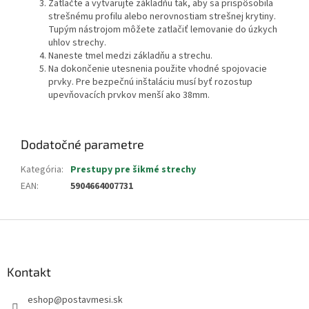
Zatlačte a vytvarujte základňu tak, aby sa prispôsobila
strešnému profilu alebo nerovnostiam strešnej krytiny.
Tupým nástrojom môžete zatlačiť lemovanie do úzkych
uhlov strechy.
Naneste tmel medzi základňu a strechu.
Na dokončenie utesnenia použite vhodné spojovacie
prvky. Pre bezpečnú inštaláciu musí byť rozostup
upevňovacích prvkov menší ako 38mm.
Dodatočné parametre
Kategória
:
Prestupy pre šikmé strechy
EAN
:
5904664007731
Z
á
p
ä
Kontakt
t
eshop
@
postavmesi.sk
i