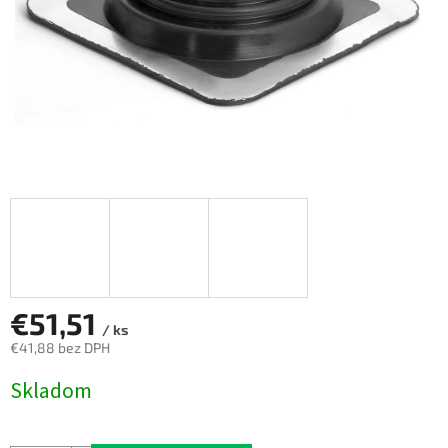
€51,51
/ ks
€41,88 bez DPH
Jednotková
Skladom
cena: