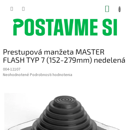
Prejsť
NÁKUP
na
obsah
KOŠÍK
Prestupová manžeta MASTER
FLASH TYP 7 (152-279mm) nedelená
004-12107
Priemerné
Neohodnotené
Podrobnosti hodnotenia
hodnotenie
produktu
je
0,0
z
5
hviezdičiek.