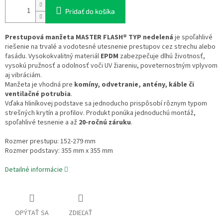
Pridať do košíka
Prestupová manžeta MASTER FLASH® TYP nedelená
je spoľahlivé
riešenie na trvalé a vodotesné utesnenie prestupov cez strechu alebo
fasádu. Vysokokvalitný materiál
EPDM
zabezpečuje dlhú životnosť,
vysokú pružnosť a odolnosť voči UV žiareniu, poveternostným vplyvom
aj vibráciám.
Manžeta je vhodná pre
komíny, odvetranie, antény, káble či
ventilačné potrubia
.
Vďaka hliníkovej podstave sa jednoducho prispôsobí rôznym typom
strešných krytín a profilov. Produkt ponúka jednoduchú montáž,
spoľahlivé tesnenie a až
20-ročnú záruku
.
Rozmer prestupu: 152-279 mm
Rozmer podstavy: 355 mm x 355 mm
Detailné informácie
OPÝTAŤ SA
ZDIEĽAŤ