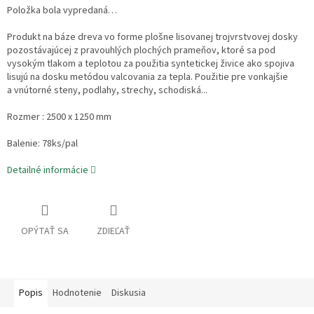
Položka bola vypredaná…
Produkt na báze dreva vo forme plošne lisovanej trojvrstvovej dosky
pozostávajúcej z pravouhlých plochých prameňov, ktoré sa pod
vysokým tlakom a teplotou za použitia syntetickej živice ako spojiva
lisujú na dosku metódou valcovania za tepla. Použitie pre vonkajšie
a vnútorné steny, podlahy, strechy, schodiská...
Rozmer : 2500 x 1250 mm
Balenie: 78ks/pal
Detailné informácie
OPÝTAŤ SA
ZDIEĽAŤ
Popis
Hodnotenie
Diskusia