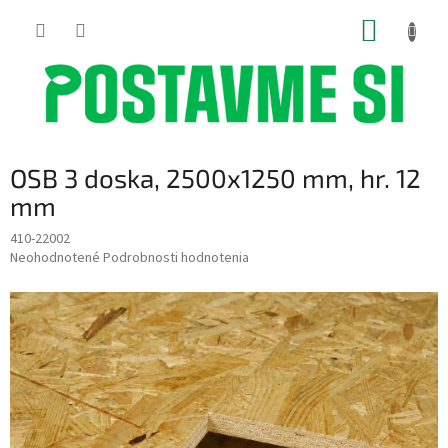
Prejsť
NÁKUP
na
obsah
KOŠÍK
OSB 3 doska, 2500x1250 mm, hr. 12
mm
410-22002
Priemerné
Neohodnotené
Podrobnosti hodnotenia
hodnotenie
produktu
je
0,0
z
5
hviezdičiek.