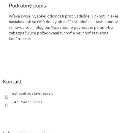
Podrobný popis
Vďaka svojej vysokej odolnosti proti vzdušnej vlhkosti, nízkej
nasiakavosti sú OSB dosky obzvlášť vhodné na stavbu budov
rámovou technológiou. Majú vhodné pevnostné parametre
zabezpečujúce požadovanú tuhosť a pevnosť stavebnej
konštrukcie.
Z
á
p
ä
Kontakt
t
eshop
@
postavmesi.sk
i
e
+421 948 990 960