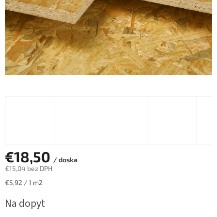
€18,50
/ doska
€15,04 bez DPH
Jednotková
€5,92 / 1 m2
cena:
Na dopyt