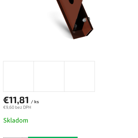
€11,81
/ ks
€9,60 bez DPH
Jednotková
Skladom
cena: