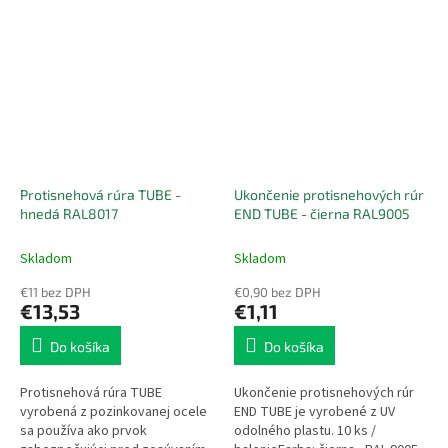
Protisnehová rúra TUBE -
Ukončenie protisnehových rúr
hnedá RAL8017
END TUBE - čierna RAL9005
Skladom
Skladom
€11 bez DPH
€0,90 bez DPH
€13,53
€1,11
Do košíka
Do košíka
Protisnehová rúra TUBE
Ukončenie protisnehových rúr
vyrobená z pozinkovanej ocele
END TUBE je vyrobené z UV
sa používa ako prvok
odolného plastu. 10 ks /