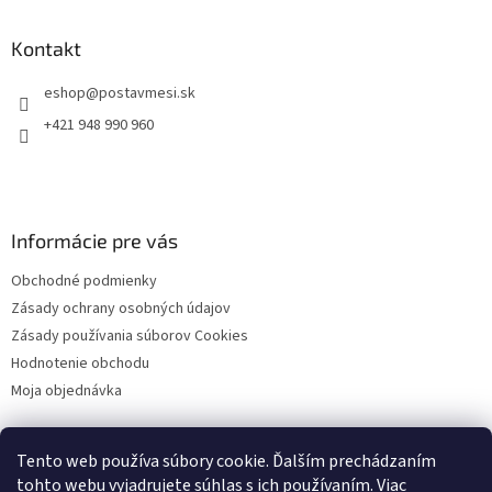
p
ä
Kontakt
t
eshop
@
postavmesi.sk
i
e
+421 948 990 960
Informácie pre vás
Obchodné podmienky
Zásady ochrany osobných údajov
Zásady používania súborov Cookies
Hodnotenie obchodu
Moja objednávka
Tento web používa súbory cookie. Ďalším prechádzaním
Facebook
tohto webu vyjadrujete súhlas s ich používaním. Viac