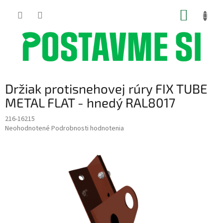
Prejsť
NÁKUP
na
obsah
KOŠÍK
Držiak protisnehovej rúry FIX TUBE
METAL FLAT - hnedý RAL8017
216-16215
Priemerné
Neohodnotené
Podrobnosti hodnotenia
hodnotenie
produktu
je
0,0
z
5
hviezdičiek.