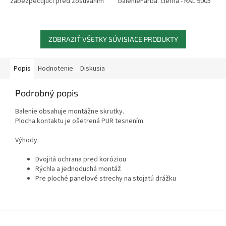
zabezpečujúci pred zosúvaním
balenieFarba: čierna - RAL 9005
veľkého množstva snehu. Chráni
pododkvapový žľab pred...
ZOBRAZIŤ VŠETKY SÚVISIACE PRODUKTY
Popis
Hodnotenie
Diskusia
Podrobný popis
Balenie obsahuje montážne skrutky.
Plocha kontaktu je ošetrená PUR tesnením.
Výhody:
Dvojitá ochrana pred koróziou
Rýchla a jednoduchá montáž
Pre ploché panelové strechy na stojatú drážku
Z
á