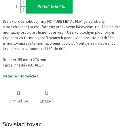
Pridať do košíka
Držiak protisnehovej rúry FIX TUBE METAL FLAT je vyrobený
z pozinkovanej ocele, farbený práškovým lakovaním. Používa sa ako
montážny prvok protisnehovej rúry TUBE ku plochým plechovým
krytinám vo forme vyprofilovaných panelov na tzv. stojatú drážku
a montovaná systémom spojenia „CLICK”. Montuje sa na strešných
krytinách so sklonom od 15˚ do 60˚.
Rozmer: 55 mm x 270 mm
Farba: hnedá - RAL 8017
Detailné informácie
OPÝTAŤ SA
ZDIEĽAŤ
Súvisiaci tovar