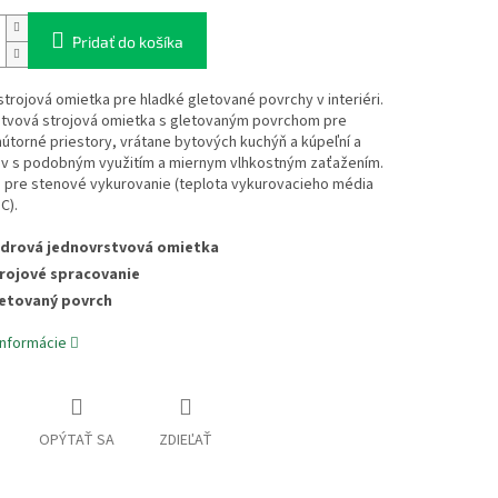
Pridať do košíka
trojová omietka pre hladké gletované povrchy v interiéri.
tvová strojová omietka s gletovaným povrchom pre
útorné priestory, vrátane bytových kuchýň a kúpeľní a
ov s podobným využitím a miernym vlhkostným zaťažením.
j pre stenové vykurovanie (teplota vykurovacieho média
C).
drová jednovrstvová omietka
rojové spracovanie
etovaný povrch
informácie
OPÝTAŤ SA
ZDIEĽAŤ