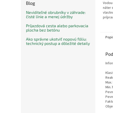
Blog
Vodou 
náter 
Neviditeľné obrubníky v záhrade:
vlastn
čisté línie a menej údržby
prípra
podkl
Príjazdová cesta alebo parkovacia
apliká
plocha bez betónu
podlah
stierok
Popi
Ako správne ukotviť nopovú fóliu:
technický postup a dôležité detaily
Pod
Info
Kla
Re
Max
Min
Pev
Pe
Fak
Obje