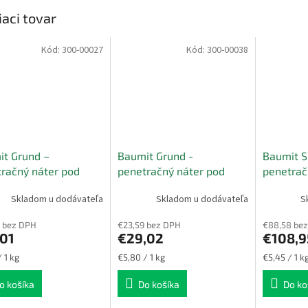
iaci tovar
Kód:
300-00027
Kód:
300-00038
t Grund –
Baumit Grund -
Baumit S
račný náter pod
penetračný náter pod
penetrač
ky, potery a lepidlá
omietky, potery a lepidlá
Skladom u dodávateľa
Skladom u dodávateľa
S
5 kg
 bez DPH
€23,59 bez DPH
€88,58 be
,01
€29,02
€108,9
ková
Jednotková
Jednotková
 1 kg
€5,80 / 1 kg
€5,45 / 1 k
cena:
cena:
o košíka
Do košíka
Do ko