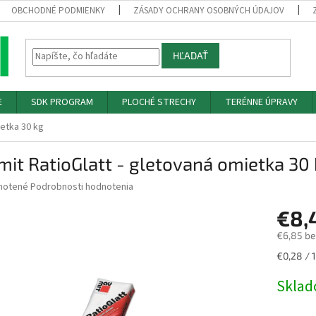
OBCHODNÉ PODMIENKY
ZÁSADY OCHRANY OSOBNÝCH ÚDAJOV
HĽADAŤ
E
SDK PROGRAM
PLOCHÉ STRECHY
TERÉNNE ÚPRAVY
ietka 30 kg
it RatioGlatt - gletovaná omietka 30
né
notené
Podrobnosti hodnotenia
nie
€8,
u
€6,85 b
Jednotk
€0,28 / 1
cena:
iek.
Skla