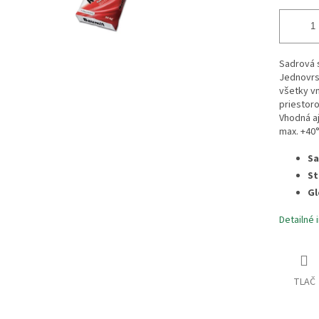
Sadrová s
Jednovrs
všetky vn
priestor
Vhodná a
max. +40°
Sa
St
Gl
Detailné 
TLAČ