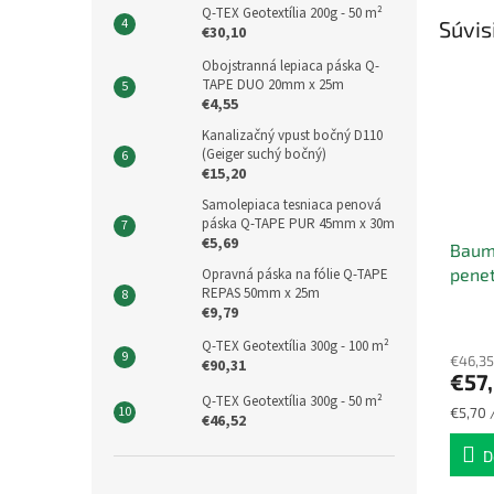
Q-TEX Geotextília 200g - 50 m²
Súvis
€30,10
Obojstranná lepiaca páska Q-
TAPE DUO 20mm x 25m
€4,55
Kanalizačný vpust bočný D110
(Geiger suchý bočný)
€15,20
Samolepiaca tesniaca penová
páska Q-TAPE PUR 45mm x 30m
€5,69
Baumi
penet
Opravná páska na fólie Q-TAPE
REPAS 50mm x 25m
omiet
€9,79
10 kg
Q-TEX Geotextília 300g - 100 m²
€46,35
€90,31
€57
Q-TEX Geotextília 300g - 50 m²
Jednot
€5,70 /
€46,52
cena:
D