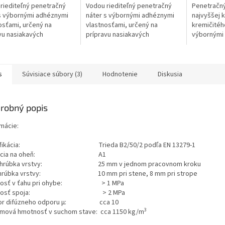
riediteľný penetračný
Vodou riediteľný penetračný
Penetračný 
s výbornými adhéznymi
náter s výbornými adhéznymi
najvyššej k
osťami, určený na
vlastnosťami, určený na
kremičitéh
vu nasiakavých
prípravu nasiakavých
výbornými
adov pred následnou
podkladov pred následnou
vlastnosťa
ciou omietok,
aplikáciou omietok,
prípravu n
ových poterov a
podlahových poterov a
podkladov 
...
stierok...
s
Súvisiace súbory (3)
Hodnotenie
Diskusia
robný popis
rmácie:
sifikácia: Trieda B2/50/2 podľa EN 13279-1
akcia na oheň: A1
. hrúbka vrstvy: 25 mm v jednom pracovnom kroku
. hrúbka vrstvy: 10 mm pri stene, 8 mm pri strope
nosť v ťahu pri ohybe: > 1 MPa
vnosť spoja: > 2 MPa
tor difúzneho odporu μ: cca 10
3
mová hmotnosť v suchom stave: cca 1150 kg/m