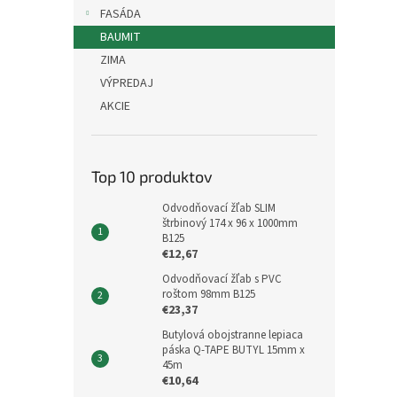
FASÁDA
BAUMIT
ZIMA
VÝPREDAJ
AKCIE
Top 10 produktov
Odvodňovací žľab SLIM
štrbinový 174 x 96 x 1000mm
B125
€12,67
Odvodňovací žľab s PVC
roštom 98mm B125
€23,37
Butylová obojstranne lepiaca
páska Q-TAPE BUTYL 15mm x
45m
€10,64