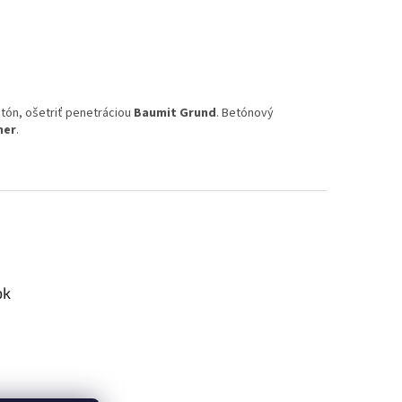
etón, ošetriť penetráciou
Baumit Grund
. Betónový
mer
.
ok