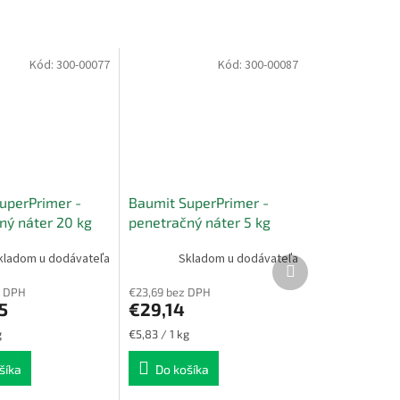
Kód:
300-00077
Kód:
300-00087
uperPrimer -
Baumit SuperPrimer -
ný náter 20 kg
penetračný náter 5 kg
kladom u dodávateľa
Skladom u dodávateľa
Ďalší
produkt
z DPH
€23,69 bez DPH
5
€29,14
Jednotková
g
€5,83 / 1 kg
cena:
šíka
Do košíka