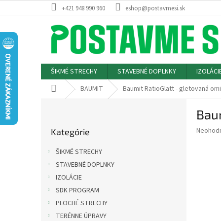
Prejsť
+421 948 990 960
eshop@postavmesi.sk
na
obsah
ŠIKMÉ STRECHY
STAVEBNÉ DOPLNKY
IZOLÁCI
Domov
BAUMIT
Baumit RatioGlatt - gletovaná om
B
Baum
o
Preskočiť
č
Priemer
Neohod
Kategórie
kategórie
n
hodnote
ý
produkt
ŠIKMÉ STRECHY
p
je
STAVEBNÉ DOPLNKY
0,0
a
z
IZOLÁCIE
n
5
e
SDK PROGRAM
hviezdič
l
PLOCHÉ STRECHY
TERÉNNE ÚPRAVY