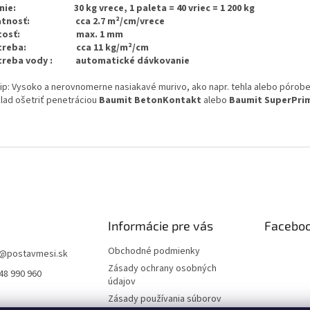
enie: 30 kg vrece, 1 paleta = 40 vriec = 1 200 kg
atnosť: cca 2.7 m²/cm/vrece
nitosť: max. 1 mm
treba: cca 11 kg/m²/cm
treba vody : automatické dávkovanie
tip: Vysoko a nerovnomerne nasiakavé murivo, ako napr. tehla alebo pórob
lad ošetriť penetráciou
Baumit BetonKontakt
alebo
Baumit SuperPri
Informácie pre vás
Facebo
Obchodné podmienky
@
postavmesi.sk
Zásady ochrany osobných
48 990 960
údajov
Zásady používania súborov