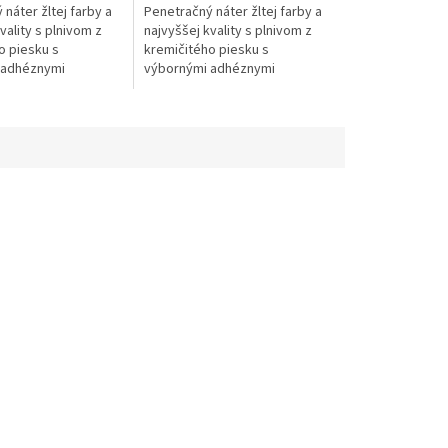
náter žltej farby a
Penetračný náter žltej farby a
vality s plnivom z
najvyššej kvality s plnivom z
o piesku s
kremičitého piesku s
 adhéznymi
výbornými adhéznymi
mi, určený na
vlastnosťami, určený na
enasiakavých
prípravu nenasiakavých
pred následnou...
podkladov pred následnou...