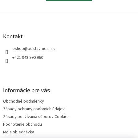
Z
á
p
ä
Kontakt
t
eshop
@
postavmesi.sk
i
e
+421 948 990 960
Informácie pre vás
Obchodné podmienky
Zásady ochrany osobných údajov
Zásady používania súborov Cookies
Hodnotenie obchodu
Moja objednávka