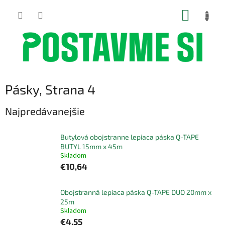
Prejsť
NÁKUP
na
obsah
KOŠÍK
Pásky
, Strana 4
Najpredávanejšie
Butylová obojstranne lepiaca páska Q-TAPE
BUTYL 15mm x 45m
Skladom
€10,64
Obojstranná lepiaca páska Q-TAPE DUO 20mm x
25m
Skladom
€4,55